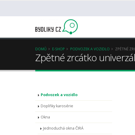
DOMŮ
E-SHOP
PODVOZEK A VOZIDLO
ZPĚTNÉ ZR
Zpětné zrcátko univerzál
Podvozek a vozidlo
Doplňky karosérie
Okna
Jednoduchá okna ČIRÁ