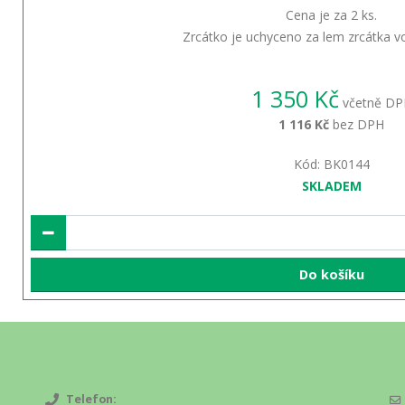
Cena je za 2 ks.
Zrcátko je uchyceno za lem zrcátka 
1 350 Kč
včetně DP
1 116 Kč
bez DPH
Kód: BK0144
SKLADEM
Do košíku
Telefon: