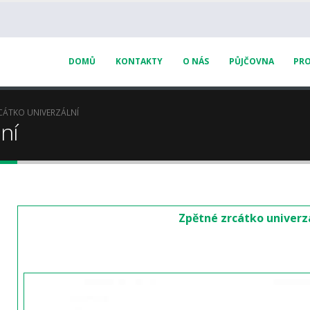
DOMŮ
KONTAKTY
O NÁS
PŮJČOVNA
PRO
CÁTKO UNIVERZÁLNÍ
ní
Zpětné zrcátko univerz