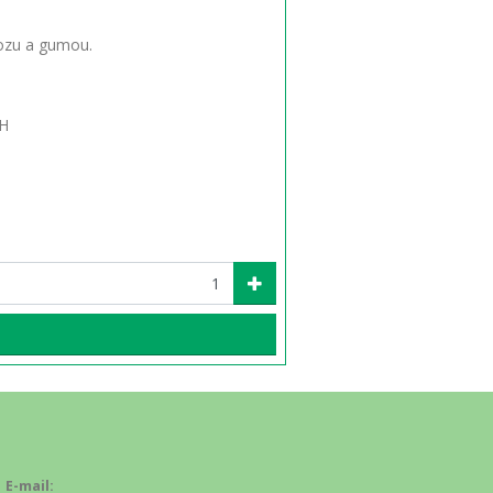
vozu a gumou.
H
E-mail: