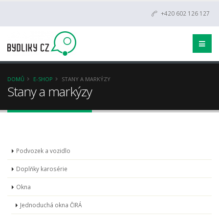
+420 602 126 127
DOMŮ
E-SHOP
STANY A MARKÝZY
Stany a markýzy
Podvozek a vozidlo
Doplňky karosérie
Okna
Jednoduchá okna ČIRÁ