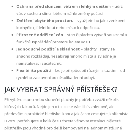
Ochrana před sluncem, větrem i lehkým deštěm
– udrží
vás v suchu a stínu i během náhlé změny počasí.
Zvětšení obytného prostoru
– využijete ho jako venkovní
kuchyňku, jídelní kout nebo místo k odpočinku.
Přirozené oddělení zón
– stan či plachta vytvoří soukromí a
funkční uspořádání prostoru kolem vozu.
Jednoduché použití a skladnost
– plachty i stany se
snadno rozkládají, nezabírají mnoho místa a zvládne je
nainstalovat i začátečník.
Flexibilita použití
– lze je přizpůsobit různým situacím – od
rychlého zastavení po několikadenní pobyt.
JAK VYBRAT SPRÁVNÝ PŘÍSTŘEŠEK?
Při výběru stanu nebo sluneční plachty je potřeba zvážit několik
klíčových faktorů. Nejde jen o to, co se vám líbí vzhledově, ale
především o praktické hledisko: kam a jak často cestujete, kolik místa
u vozu potřebujete a kolik času chcete věnovat instalaci. Některé
přístřešky jsou vhodné pro delší kempování na jednom místě, jiné