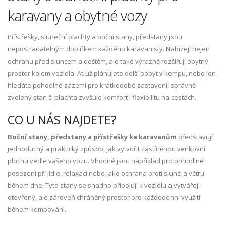
karavany a obytné vozy
Přístřešky, sluneční plachty a boční stany, předstany jsou
nepostradatelným doplňkem každého karavanisty. Nabízejí nejen
ochranu před sluncem a deštěm, ale také výrazně rozšiřují obytný
prostor kolem vozidla. Ať už plánujete delší pobyt v kempu, nebo jen
hledáte pohodlné zázemí pro krátkodobé zastavení, správně
zvolený stan či plachta zvyšuje komfort i flexibilitu na cestách.
CO U NÁS NAJDETE?
Boční stany, předstany a přístřešky ke karavanům
představují
jednoduchý a praktický způsob, jak vytvořit zastíněnou venkovní
plochu vedle vašeho vozu. Vhodné jsou například pro pohodlné
posezení při jídle, relaxaci nebo jako ochrana proti slunci a větru
během dne. Tyto stany se snadno připojují k vozidlu a vytvářejí
otevřený, ale zároveň chráněný prostor pro každodenní využití
během kempování.