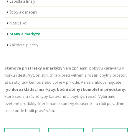
Lepidla a tmely
Štítky a označení
Nosiče kol
Stany a markýzy
Zakrývací plachty
Stanové přístřešky
a
markýzy
vám zpříjemní pobyt u karavanu v
horku i dešti. Vytvoří stín, chrání před větrem a rozšíří obytný prostor,
ať už stojíte v kempu nebo volně v přírodě. V naší nabídce najdete
rychlorozkládací markýzy
,
boční stěny
i
kompletní předstany
,
které sedí na různé typy karavanů a obytných vozů. Vybíráme
ověřené produkty, které máme sami vyzkoušené – a rádi poradíme,
co se bude hodit právě vám.