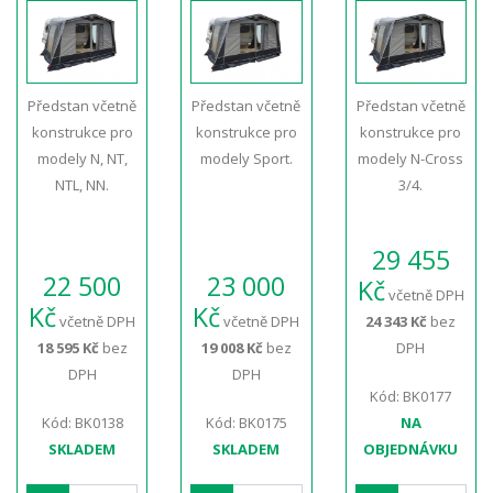
Předstan včetně
Předstan včetně
Předstan včetně
konstrukce pro
konstrukce pro
konstrukce pro
modely N, NT,
modely Sport.
modely N-Cross
NTL, NN.
3/4.
29 455
22 500
23 000
Kč
včetně DPH
Kč
Kč
včetně DPH
včetně DPH
24 343 Kč
bez
18 595 Kč
bez
19 008 Kč
bez
DPH
DPH
DPH
Kód: BK0177
Kód: BK0138
Kód: BK0175
NA
SKLADEM
SKLADEM
OBJEDNÁVKU