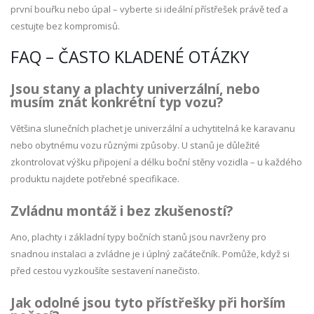
první bouřku nebo úpal – vyberte si ideální přístřešek právě teď a
cestujte bez kompromisů.
FAQ – ČASTO KLADENÉ OTÁZKY
Jsou stany a plachty univerzální, nebo
musím znát konkrétní typ vozu?
Většina slunečních plachet je univerzální a uchytitelná ke karavanu
nebo obytnému vozu různými způsoby. U stanů je důležité
zkontrolovat výšku připojení a délku boční stěny vozidla – u každého
produktu najdete potřebné specifikace.
Zvládnu montáž i bez zkušeností?
Ano, plachty i základní typy bočních stanů jsou navrženy pro
snadnou instalaci a zvládne je i úplný začátečník. Pomůže, když si
před cestou vyzkoušíte sestavení nanečisto.
Jak odolné jsou tyto přístřešky při horším