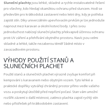
Sluneční plachty
jsou lehké, skladné a rychle instalovatelné řešení
pro všechny, kdo hledají okamžitou ochranu před sluncem. Hodí se
především pro krátkodobá zastavení nebo letní dny, kdy je potřeba
zajistit stín. Díky univerzálním upevňovacím prvkům je lze jednoduše
napnout mezi karavan a okolní kotvicí body. I přes svou
jednoduchost nabízejí sluneční plachty překvapivě účinnou ochranu
proti UV záření a přehřívání obytného prostoru. Navíc jsou velmi
skladné a lehké, takže nezaberou téměř žádné místo v
zavazadlovém prostoru.
VÝHODY POUŽITÍ STANŮ A
SLUNEČNÍCH PLACHET
Použití stanů a slunečních plachet výrazně zvyšuje komfort při
kempování s karavanem nebo obytným vozem. Tyto lehké a
praktické doplňky vytvářejí chráněný prostor přímo vedle vašeho
vozu a poskytují útočiště před nepřízní počasí. Stan vám umožní
rozšířit zázemí o další místnost, zatímco plachta zajistí rychlý stín
nebo přístřešek při krátkodobém zastavení.