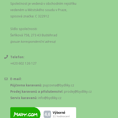
Společnost je vedená v obchodním rejstříku
vedeném u Městského soudu v Praze,
spisová značka: C 322912
Sídlo společnosti:
Šeříková 758, 273 43 Buštěhrad
(pouze korespondenční adresa)
Telefon:
+420 602 126 127
E-mail:
Půjčovna karavanů:
pujcovna@bydliky.cz
Prodej karavanů a příslušenství:
prodej@bydliky.cz
Servis karavanů:
info@bydliky.cz