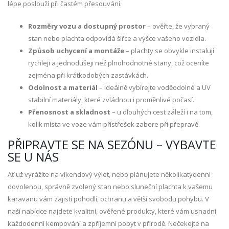
lépe poslouží při častém přesouvání.
Rozměry vozu a dostupný prostor
– ověřte, že vybraný
stan nebo plachta odpovídá šířce a výšce vašeho vozidla.
Způsob uchycení a montáže
– plachty se obvykle instalují
rychleji a jednodušeji než plnohodnotné stany, což oceníte
zejména při krátkodobých zastávkách.
Odolnost a materiál
– ideálně vybírejte voděodolné a UV
stabilní materiály, které zvládnou i proměnlivé počasí.
Přenosnost a skladnost
– u dlouhých cest záleží i na tom,
kolik místa ve voze vám přístřešek zabere při přepravě.
PŘIPRAVTE SE NA SEZÓNU – VYBAVTE
SE U NÁS
Ať už vyrážíte na víkendový výlet, nebo plánujete několikatýdenní
dovolenou, správně zvolený stan nebo sluneční plachta k vašemu
karavanu vám zajistí pohodlí, ochranu a větší svobodu pohybu. V
naší nabídce najdete kvalitní, ověřené produkty, které vám usnadní
každodenní kempování a zpříjemní pobyt v přírodě. Nečekejte na