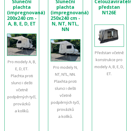
Sluneční
Sluneční
Celouzaviratel
plachta
plachta
předstan
(impregnovaná)
(impregnovaná)
N126E
200x240 cm -
250x240 cm -
A, B, E, D, ET
N, NT, NTL,
NN
Předstan včetně
konstrukce pro
Pro modely A, B,
modely A, B, E, D,
Pro modely N,
E, D, ET.
ET.
NT, NTL, NN.
Plachta proti
Plaxhta proti
slunci i dešti
slunci i dešti
včetně
včetně
podpěrných tyčí,
podpěrných tyčí,
provázků
provázků
a kolíků.
a kolíků.