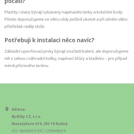
počasí?
Plachty i stany bývají vybaveny napínacími lanky a kotvícími body.
Přesto doporučujeme ve větru vždy pečlivě ukotvit a při silném větru
přístřešek raději složit.
Potřebuji k instalaci něco navíc?
Základní upevňovací prvky bývají součástí balení, ale doporučujeme
mít s sebou i náhradní kolíky, napínací šňůry a kladívko – pro případ
méně příznivého terénu.
Adresa:
Bydliky CZ, s.r.o.
Masarykova 619, 252 19 Rudná
IČO: 08668019 DIČ: CZ08668019