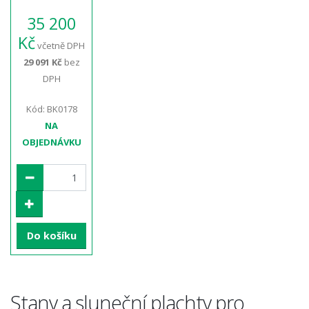
35 200
Kč
včetně DPH
29 091 Kč
bez
DPH
Kód: BK0178
NA
OBJEDNÁVKU
Do košíku
Stany a sluneční plachty pro