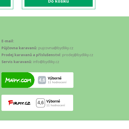
Do košíku
E-mail:
Půjčovna karavanů:
pujcovna@bydliky.cz
Prodej karavanů a příslušenství:
prodej@bydliky.cz
Servis karavanů:
info@bydliky.cz