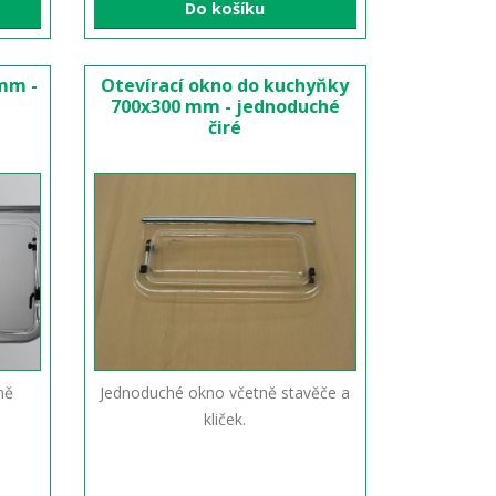
Do košíku
 mm -
Otevírací okno do kuchyňky
700x300 mm - jednoduché
čiré
ně
Jednoduché okno včetně stavěče a
kliček.