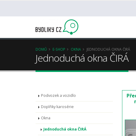
DOMŮ
E-SHOP
OKNA
JEDNODUCHÁ OKNA ČIRÁ
Jednoduchá okna ČIRÁ
Pře
Podvozek a vozidlo
Doplňky karosérie
Okna
Jednoduchá okna ČIRÁ