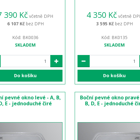
7 390 Kč
4 350 Kč
včetně DPH
včetně DP
6 107 Kč
bez DPH
3 595 Kč
bez DPH
Kód: BK0036
Kód: BK0135
SKLADEM
SKLADEM
Do košíku
Do košíku
í pevné okno levé - A, B,
Boční pevné okno pravé 
D, E - jednoduché čiré
B, D, E - jednoduché či