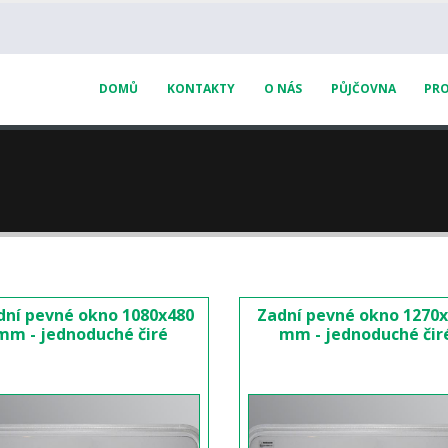
DOMŮ
KONTAKTY
O NÁS
PŮJČOVNA
PRO
dní pevné okno 1080x480
Zadní pevné okno 1270
mm - jednoduché čiré
mm - jednoduché čir