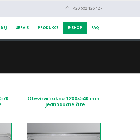
+420 602 126 127
DEJ
SERVIS
PRODUKCE
E-SHOP
FAQ
x570
Otevírací okno 1200x540 mm
é
- jednoduché čiré