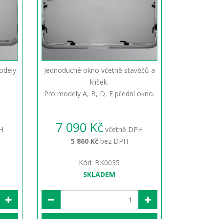
odely
Jednoduché okno včetně stavěčů a
kliček.
Pro modely A, B, D, E přední okno.
7 090 Kč
H
včetně DPH
5 860 Kč
bez DPH
Kód: BK0035
SKLADEM