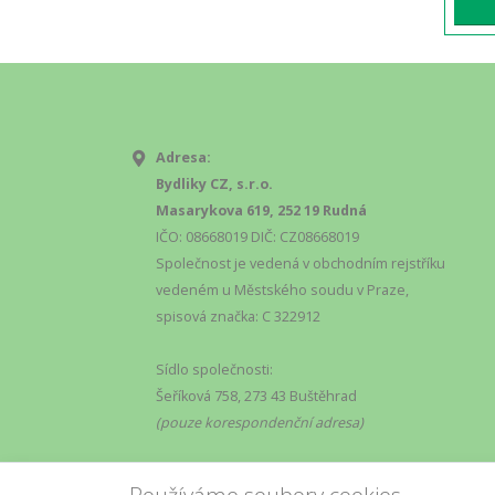
Adresa:
Bydliky CZ, s.r.o.
Masarykova 619, 252 19 Rudná
IČO: 08668019 DIČ: CZ08668019
Společnost je vedená v obchodním rejstříku
vedeném u Městského soudu v Praze,
spisová značka: C 322912
Sídlo společnosti:
Šeříková 758, 273 43 Buštěhrad
(pouze korespondenční adresa)