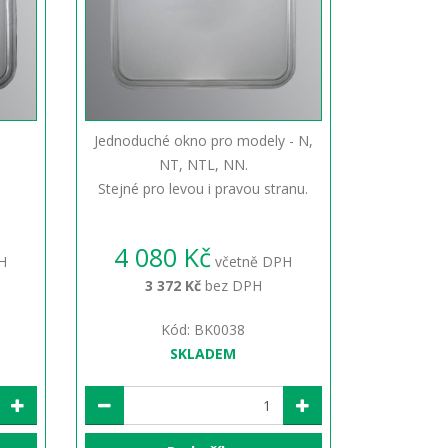
Jednoduché okno pro modely - N,
NT, NTL, NN.
Stejné pro levou i pravou stranu.
4 080 Kč
H
včetně DPH
3 372 Kč
bez DPH
Kód: BK0038
SKLADEM