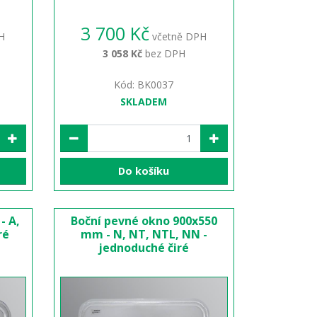
3 700 Kč
H
včetně DPH
3 058 Kč
bez DPH
Kód: BK0037
SKLADEM
Do košíku
- A,
Boční pevné okno 900x550
ré
mm - N, NT, NTL, NN -
jednoduché čiré