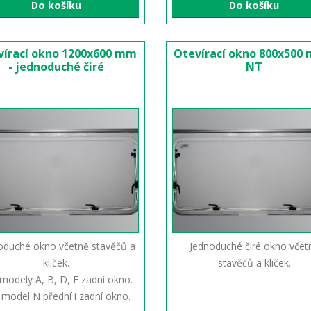
Do košíku
Do košíku
vírací okno 1200x600 mm
Otevírací okno 800x500
- jednoduché čiré
NT
oduché okno včetně stavěčů a
Jednoduché čiré okno včet
kliček.
stavěčů a kliček.
modely A, B, D, E zadní okno.
 model N přední i zadní okno.