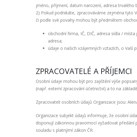
jméno, příjmení, datum narození, adresa trvalého by
2) Pokud podnikáte, zpracováváme zejména tyto Vaše
či podle své povahy mohou být předmětem obchod
obchodní firma, IČ, DIČ, adresa sídla / místa 
adresa;
údaje o našich vzájemných vztazích, o Vaší p
ZPRACOVATELÉ A PŘÍJEMCI
Osobní údaje mohou být pro zajištění výše popsan
(např. externí zpracování účetnictví) a to na zákl
Zpracovateli osobních údajů Organizace jsou: Ale
Organizace subjekt údajů informuje, že osobní úd
disponují zákonnou pravomocí vyžadovat předání 
souladu s platnýmí zákon ČR.