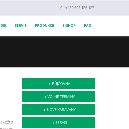
+420 602 126 127
DEJ
SERVIS
PRODUKCE
E-SHOP
FAQ
PŮJČOVNA
VOLNÉ TERMÍNY
NOVÉ KARAVANY
jakožto
SERVIS
rozsahu