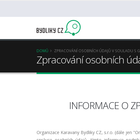
DOMŮ
ZPRACOVÁNÍ OSOBNÍCH ÚDAJŮ V SOULADU S 
Zpracování osobních úd
INFORMACE O Z
Organizace Karavany Bydliky CZ, s.r.o. (dále jen "
správce osobních údajů, tímto informuje podnik