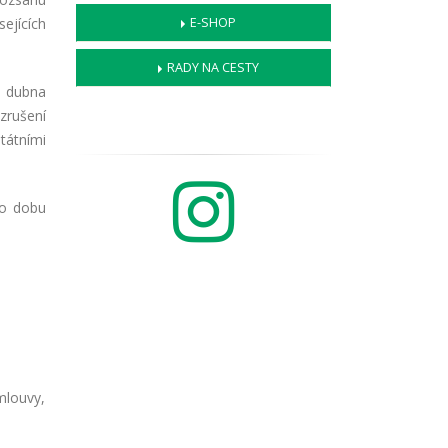
ejících
E-SHOP
RADY NA CESTY
. dubna
zrušení
tátními
po dobu
mlouvy,