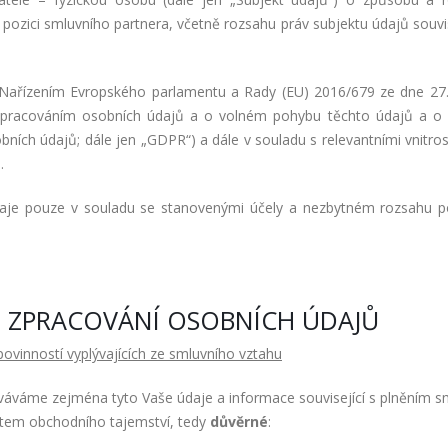
pozici smluvního partnera, včetně rozsahu práv subjektu údajů souvis
 Nařízením Evropského parlamentu a Rady (EU) 2016/679 ze dne 27
 zpracováním osobních údajů a o volném pohybu těchto údajů a o 
ních údajů; dále jen „GDPR“) a dále v souladu s relevantními vnitros
.
aje pouze v souladu se stanovenými účely a nezbytném rozsahu 
O ZPRACOVÁNÍ OSOBNÍCH ÚDAJŮ
ovinností vyplývajících ze smluvního vztahu
cováváme zejména tyto Vaše údaje a informace související s plněním s
ětem obchodního tajemství, tedy
důvěrné
: