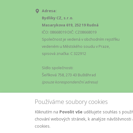
Adresa:
Bydliky CZ, s.r.o.
Masarykova 619, 252 19 Rudná
IČO: 08668019 DIČ: CZ08668019
Společnost je vedená v obchodním rejstříku
vedeném u Městského soudu v Praze,
spisová značka: C 322912
Sídlo společnosti:
Šeříková 758, 273 43 Buštěhrad
(pouze korespondenční adresa)
Používáme soubory cookies
Kliknutím na
Povolit vše
udělujete souhlas s použí
chování webových stránek, k analýze návštěvnosti a
© Copyright
AM
2019.
Marketing
, All R
cookies.