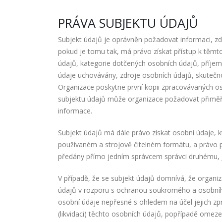
PRÁVA SUBJEKTU ÚDAJŮ
Subjekt údajů je oprávněn požadovat informaci, zda
pokud je tomu tak, má právo získat přístup k těm
údajů, kategorie dotčených osobních údajů, příje
údaje uchovávány, zdroje osobních údajů, skutečn
Organizace poskytne první kopii zpracovávaných os
subjektu údajů může organizace požadovat přiměř
informace.
Subjekt údajů má dále právo získat osobní údaje, kt
používaném a strojově čitelném formátu, a právo př
předány přímo jedním správcem správci druhému, je-
V případě, že se subjekt údajů domnívá, že organi
údajů v rozporu s ochranou soukromého a osobníh
osobní údaje nepřesné s ohledem na účel jejich zp
(likvidaci) těchto osobních údajů, popřípadě omeze