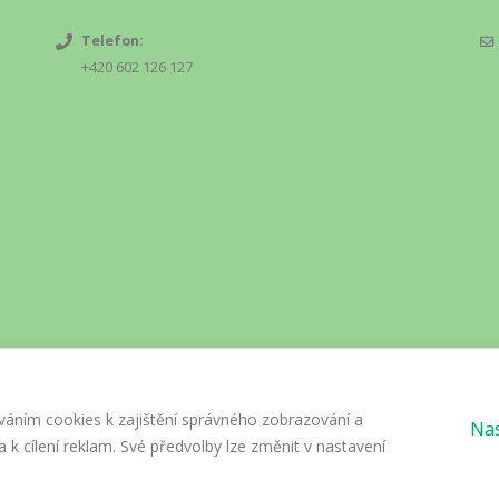
Telefon:
+420 602 126 127
váním cookies k zajištění správného zobrazování a
Nas
 k cílení reklam. Své předvolby lze změnit v nastavení
ights Reserved.
GDPR