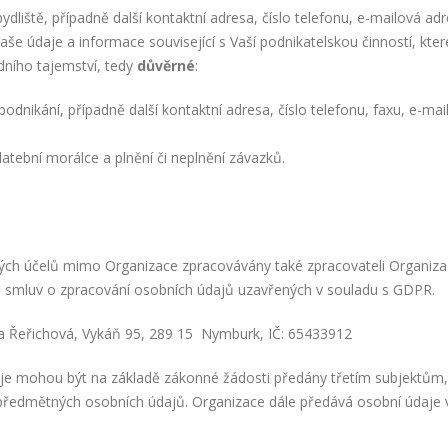
dliště, případně další kontaktní adresa, číslo telefonu, e-mailová adr
 údaje a informace související s Vaší podnikatelskou činností, kter
ního tajemství, tedy
důvěrné
:
podnikání, případně další kontaktní adresa, číslo telefonu, faxu, e-mai
latební morálce a plnění či neplnění závazků.
ých účelů mimo Organizace zpracovávány také zpracovateli Organiz
adě smluv o zpracování osobních údajů uzavřených v souladu s GDPR.
na Řeřichová, Vykáň 95, 289 15 Nymburk, IČ: 65433912
aje mohou být na základě zákonné žádosti předány třetím subjektům,
předmětných osobních údajů. Organizace dále předává osobní údaje 