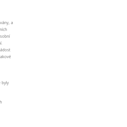
ávány, a
ních
osobní
í.
žádost
takové
 byly
ch
i
i