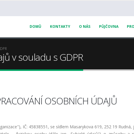
DOMŮ
KONTAKTY
O NÁS
PŮJČOVNA
PRO
GDPR
ajů v souladu s GDPR
PRACOVÁNÍ OSOBNÍCH ÚDAJŮ
Organizace"), IČ: 45838551, se sídlem Masarykova 619, 252 19 Rudná, 
atele – fyzickou osobu (dále jen „Subjekt údajů“) o způsobu a 