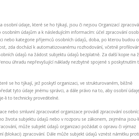
 osobní údaje, které se ho týkají, jsou či nejsou Organizací zpracov
to osobním údajům a k následujícím informacím: účel zpracování osob
mci nebo kategorie příjemců osobních údajů, doba, po kterou budou 
ost, zda dochází k automatizovanému rozhodování, včetně profilován
obních údajů na žádost subjektu údajů bezplatně. Za další kopie na 
enou úhradu nepřevyšující náklady nezbytné spojené s poskytnutím 
eré se ho týkají, jež poskytl organizaci, ve strukturovaném, běžně
edat tyto údaje jinému správci, a dále právo na to, aby osobní údaje
li to technicky proveditelné.
zace nebo smluvní zpracovatel organizace provádí zpracování osobní
o života subjektu údajů nebo v rozporu se zákonem, zejména jsou-l
racování, může subjekt údajů organizaci požádat o opravu či výmaz
ní (blokaci) zpracování. Dále může subjekt údajů vznést námitku prot