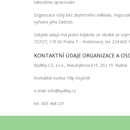
takovému zpracování.
Organizace vždy bez zbytečného odkladu, nejpozdě
vyřízení jeho žádosti.
Subjekt údajů má právo kdykoliv se obrátit se sv
727/27, 170 00 Praha 7 – Holešovice, tel. 234 665 
KONTAKTNÍ ÚDAJE ORGANIZACE A O
Bydliky CZ, s.r.o., Masarykova 619, 252 19 Rudná
Kontaktní osoba: Filip Vojáček
e-mail: info@bydliky.cz
tel.: 603 468 231