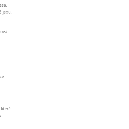
esa.
é jsou,
lová
ace
 které
v