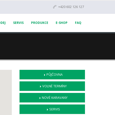
+420 602 126 127
DEJ
SERVIS
PRODUKCE
E-SHOP
FAQ
PŮJČOVNA
VOLNÉ TERMÍNY
NOVÉ KARAVANY
SERVIS