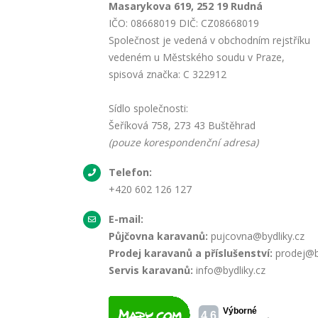
Masarykova 619, 252 19 Rudná
IČO: 08668019 DIČ: CZ08668019
Společnost je vedená v obchodním rejstříku
vedeném u Městského soudu v Praze,
spisová značka: C 322912
Sídlo společnosti:
Šeříková 758, 273 43 Buštěhrad
(pouze korespondenční adresa)
Telefon:
+420 602 126 127
E-mail:
Půjčovna karavanů:
pujcovna@bydliky.cz
Prodej karavanů a příslušenství:
prodej@by
Servis karavanů:
info@bydliky.cz