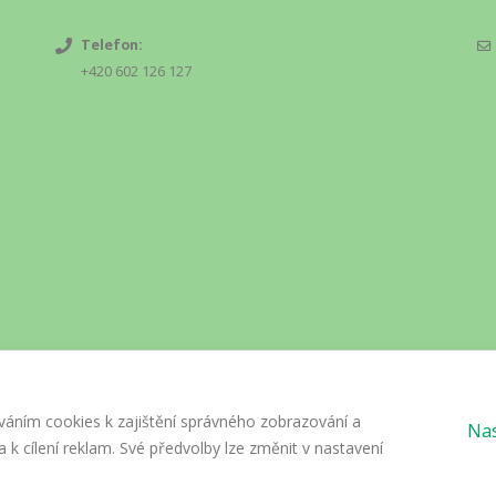
Telefon:
+420 602 126 127
váním cookies k zajištění správného zobrazování a
Nas
 k cílení reklam. Své předvolby lze změnit v nastavení
ights Reserved.
GDPR