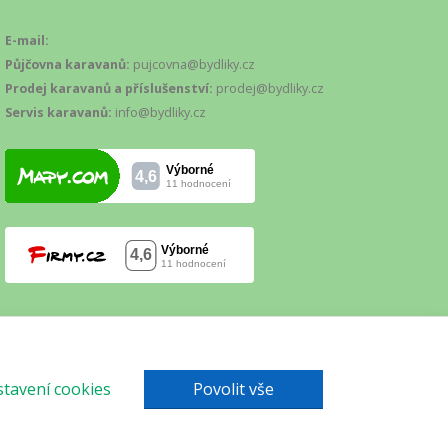
E-mail:
Půjčovna karavanů:
pujcovna@bydliky.cz
Prodej karavanů a příslušenství:
prodej@bydliky.cz
Servis karavanů:
info@bydliky.cz
tavení cookies
Povolit vše
Mapa webu