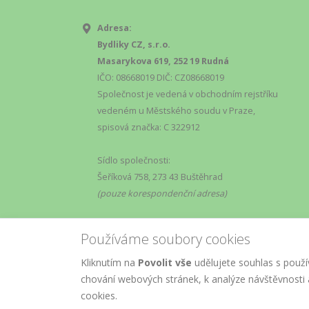
Adresa:
Bydliky CZ, s.r.o.
Masarykova 619, 252 19 Rudná
IČO: 08668019 DIČ: CZ08668019
Společnost je vedená v obchodním rejstříku
vedeném u Městského soudu v Praze,
spisová značka: C 322912
Sídlo společnosti:
Šeříková 758, 273 43 Buštěhrad
(pouze korespondenční adresa)
Používáme soubory cookies
Kliknutím na
Povolit vše
udělujete souhlas s použí
chování webových stránek, k analýze návštěvnosti a
© Copyright
AM
2019.
Marketing
, All R
cookies.