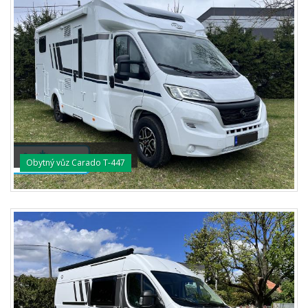
Obytný vůz Carado T-447