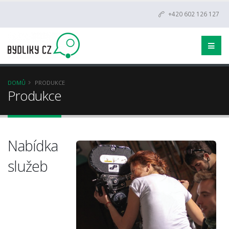
+420 602 126 127
DOMŮ
PRODUKCE
Produkce
Nabídka
služeb