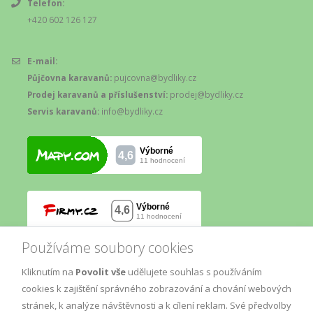
Telefon:
+420 602 126 127
E-mail:
Půjčovna karavanů:
pujcovna@bydliky.cz
Prodej karavanů a příslušenství:
prodej@bydliky.cz
Servis karavanů:
info@bydliky.cz
Používáme soubory cookies
Kliknutím na
Povolit vše
udělujete souhlas s používáním
cookies k zajištění správného zobrazování a chování webových
stránek, k analýze návštěvnosti a k cílení reklam. Své předvolby