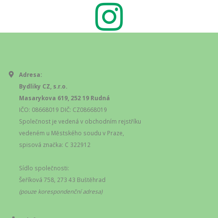
Adresa:
Bydliky CZ, s.r.o.
Masarykova 619, 252 19 Rudná
IČO: 08668019 DIČ: CZ08668019
Společnost je vedená v obchodním rejstříku
vedeném u Městského soudu v Praze,
spisová značka: C 322912
Sídlo společnosti:
Šeříková 758, 273 43 Buštěhrad
(pouze korespondenční adresa)