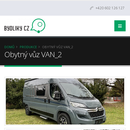
+420 602 126 127
DOMŮ
PRODUKCE
OBYTNÝ VŮZ VAN_2
Obytný vůz VAN_2