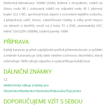
Elektrická klimatizace 1500W (230V), lednice s mrazákem, nádrž na
čistou vodu 85 l, izolovaná nádrž na odpadní vodu 95 l, plynový
bojler 12,5 l, WC, sprchový kout, topení s rozvodem teplého vzduchu,
2-plotýnkový vařič, trezor, zatemňovací roletky a síťky proti hmyzu
na oknech a dveřích, nosič na 2 kola, TV s DVD, automatický SAT,
měnič 12V/220V (1000W), solární panely 100W
PŘÍPRAVA
Každý karavan je před zapůjčením pečlivě překontrolován a vyčištěn
a interiér karavanu je vždy také ošetřen ozónovou dezinfekcí, která
odstraňuje 100% zdrojů zápachu a vydezinfikuje každý kout
DÁLNIČNÍ ZNÁMKY
CZ
elektronický nákup známky pro
Slovensko/Maďarsko/Slovinsko/Rakousko/Švýcarsko
DOPORUČUJEME VZÍT S SEBOU