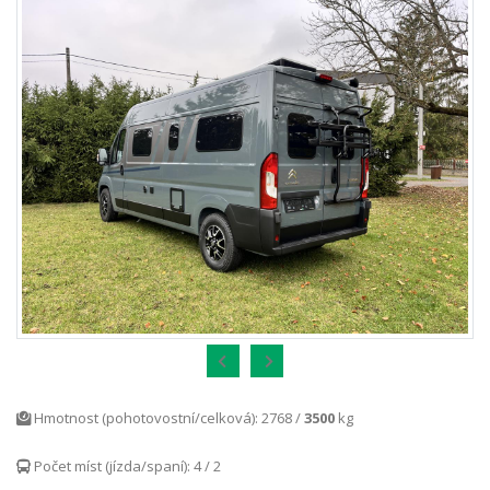
Hmotnost (pohotovostní/celková): 2768 /
3500
kg
Počet míst (jízda/spaní): 4 / 2