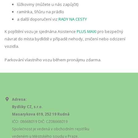
lůžkoviny (můžete u nás zapůjčit)
ramínka, šňůru na prádlo
a další doporučení viz
RADY NA CESTY
K pojištění vozu je sjednána Asistence
PLUS MAXI
pro bezpečný
návrat do místa bydliště v případě nehody, zničení nebo odcizení
vozidla.
Parkování vlastního vozu během pronájmu zdarma.
Adresa:
Bydliky CZ, s.r.o.
Masarykova 619, 252 19 Rudná
IČO: 08668019 DIČ: CZ08668019
Společnost je vedená v obchodním rejstříku
vedeném u Městského soudu v Praze,