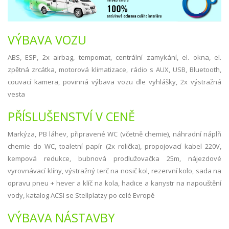
VÝBAVA VOZU
ABS, ESP, 2x airbag, tempomat, centrální zamykání, el. okna, el.
zpětná zrcátka, motorová klimatizace, rádio s AUX, USB, Bluetooth,
couvací kamera, povinná výbava vozu dle vyhlášky, 2x výstražná
vesta
PŘÍSLUŠENSTVÍ V CENĚ
Markýza, PB láhev, připravené WC (včetně chemie), náhradní náplň
chemie do WC, toaletní papír (2x rolička), propojovací kabel 220V,
kempová redukce, bubnová prodlužovačka 25m, nájezdové
vyrovnávací klíny, výstražný terč na nosič kol, rezervní kolo, sada na
opravu pneu + hever a klíč na kola, hadice a kanystr na napouštění
vody, katalog ACSI se Stellplatzy po celé Evropě
VÝBAVA NÁSTAVBY