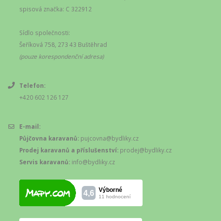
spisová značka: C 322912
Sídlo společnosti:
Šeříková 758, 273 43 Buštěhrad
(pouze korespondenční adresa)
Telefon:
+420 602 126 127
E-mail:
Půjčovna karavanů:
pujcovna@bydliky.cz
Prodej karavanů a příslušenství:
prodej@bydliky.cz
Servis karavanů:
info@bydliky.cz