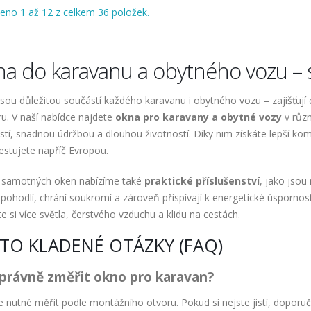
eno 1 až 12 z celkem 36 položek.
a do karavanu a obytného vozu – s
sou důležitou součástí každého karavanu i obytného vozu – zajišťují d
ru. V naší nabídce najdete
okna pro karavany a obytné vozy
v různ
tí, snadnou údržbou a dlouhou životností. Díky nim získáte lepší komf
estujete napříč Evropou.
samotných oken nabízíme také
praktické příslušenství
, jako jsou
 pohodlí, chrání soukromí a zároveň přispívají k energetické úspornosti 
e si více světla, čerstvého vzduchu a klidu na cestách.
TO KLADENÉ OTÁZKY (FAQ)
správně změřit okno pro karavan?
e nutné měřit podle montážního otvoru. Pokud si nejste jistí, doporu