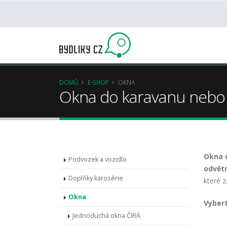
DOMŮ
E-SHOP
OKNA
Okna do karavanu nebo
Okna 
Podvozek a vozidlo
odvět
Doplňky karosérie
které z
Okna
Vybert
Jednoduchá okna ČIRÁ