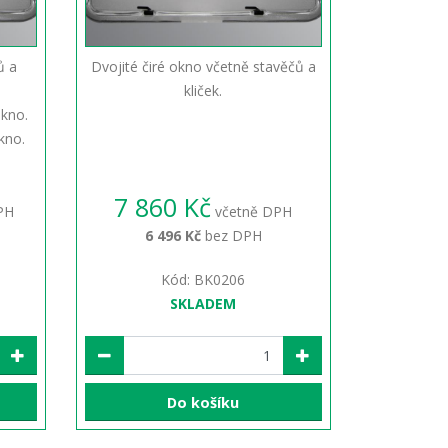
ů a
Dvojité čiré okno včetně stavěčů a
kliček.
okno.
kno.
7 860 Kč
PH
včetně DPH
6 496 Kč
bez DPH
Kód: BK0206
SKLADEM
Do košíku