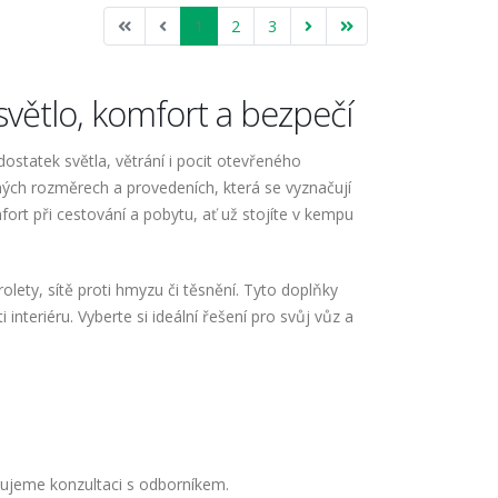
1
2
3
větlo, komfort a bezpečí
ostatek světla, větrání i pocit otevřeného
ých rozměrech a provedeních, která se vyznačují
ort při cestování a pobytu, ať už stojíte v kempu
 rolety, sítě proti hmyzu či těsnění. Tyto doplňky
interiéru. Vyberte si ideální řešení pro svůj vůz a
čujeme konzultaci s odborníkem.