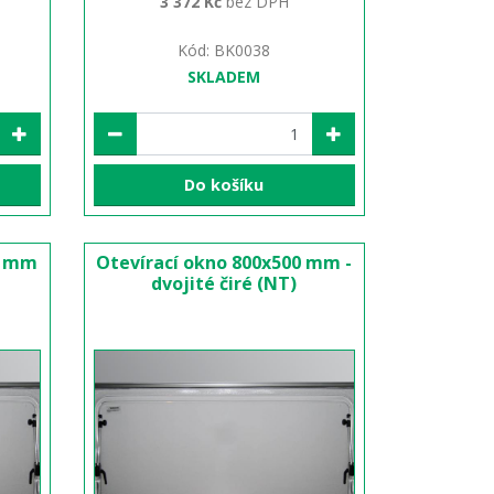
3 372 Kč
bez DPH
Kód: BK0038
SKLADEM
Do košíku
0 mm
Otevírací okno 800x500 mm -
dvojité čiré (NT)