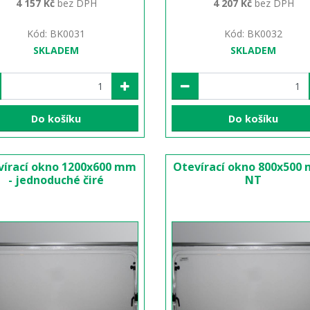
4 157 Kč
bez DPH
4 207 Kč
bez DPH
Kód: BK0031
Kód: BK0032
SKLADEM
SKLADEM
Do košíku
Do košíku
vírací okno 1200x600 mm
Otevírací okno 800x500
- jednoduché čiré
NT