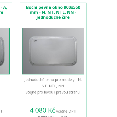
- A,
Boční pevné okno 900x550
ré
mm - N, NT, NTL, NN -
jednoduché čiré
Jednoduché okno pro modely - N,
NT, NTL, NN.
Stejné pro levou i pravou stranu.
4 080 Kč
H
včetně DPH