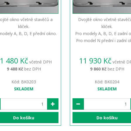
ojité okno včetně stavěčů a
Dvojité okno včetně stavěč
kliček.
kliček.
modely A, B, D, E přední okno.
Pro modely A, B, D, E zadní 
Pro model N přední i zadní o
1 480 Kč
11 930 Kč
včetně DPH
včetně D
9 488 Kč
bez DPH
9 860 Kč
bez DPH
Kód: BK0203
Kód: BK0204
SKLADEM
SKLADEM
Do košíku
Do košíku