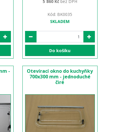
5 860 Kč
bez DPH
Kód: BK0035
SKLADEM
Do košíku
 mm -
Otevírací okno do kuchyňky
700x300 mm - jednoduché
čiré