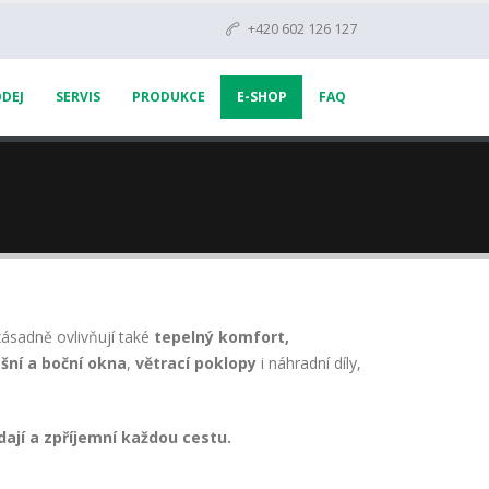
+420 602 126 127
DEJ
SERVIS
PRODUKCE
E-SHOP
FAQ
zásadně ovlivňují také
tepelný komfort,
ešní a boční okna
,
větrací poklopy
i náhradní díly,
dají a zpříjemní každou cestu.