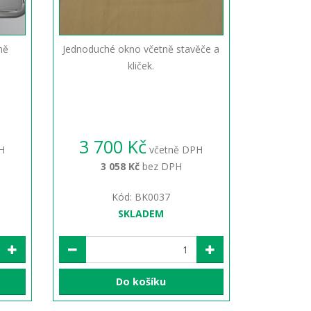
ně
Jednoduché okno včetně stavěče a
kliček.
3 700 Kč
H
včetně DPH
3 058 Kč
bez DPH
Kód: BK0037
SKLADEM
Do košíku