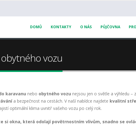
DOMŮ
KONTAKTY
O NÁS
PŮJČOVNA
PRO
 obytného vozu
do karavanu
nebo
obytného vozu
nejsou jen o světle a výhledu – 
rávání
a bezpečnost na cestách. V naší nabídce najdete
kvalitní stř
ajistí optimální klima uvnitř vašeho vozu po celý rok.
e si okna, která odolají povětrnostním vlivům, snadno se ovlá