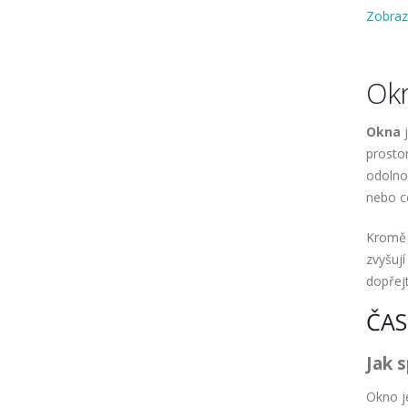
Zobraz
Okn
Okna
j
prosto
odolnos
nebo c
Kromě 
zvyšují
dopřejt
ČAS
Jak 
Okno j