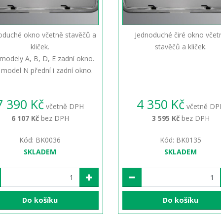
oduché okno včetně stavěčů a
Jednoduché čiré okno včet
kliček.
stavěčů a kliček.
modely A, B, D, E zadní okno.
 model N přední i zadní okno.
7 390 Kč
4 350 Kč
včetně DPH
včetně DP
6 107 Kč
bez DPH
3 595 Kč
bez DPH
Kód: BK0036
Kód: BK0135
SKLADEM
SKLADEM
Do košíku
Do košíku