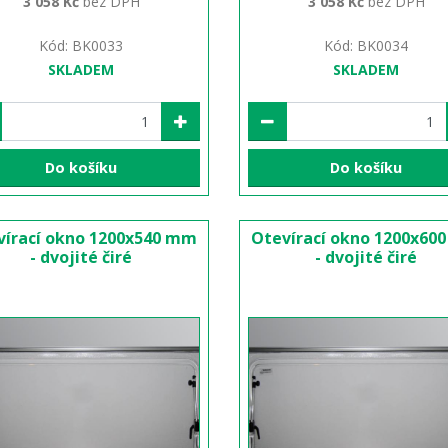
3 058 Kč
bez DPH
3 058 Kč
bez DPH
Kód: BK0033
Kód: BK0034
SKLADEM
SKLADEM
Do košíku
Do košíku
vírací okno 1200x540 mm
Otevírací okno 1200x60
- dvojité čiré
- dvojité čiré