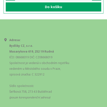
Do košíku
Adresa:
Bydliky CZ, s.r.o.
Masarykova 619, 252 19 Rudná
IČO: 08668019 DIČ: CZ08668019
Společnost je vedená v obchodním rejstříku
vedeném u Městského soudu v Praze,
spisová značka: C 322912
Sídlo společnosti:
Šeříková 758, 273 43 Buštěhrad
(pouze korespondenční adresa)