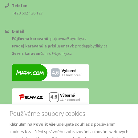
Telefon:
+420 602 126 127
E-mail:
Půjčovna karavanů:
pujcovna@bydliky.cz
Prodej karavanů a příslušenství:
prodej@bydliky.cz
Servis karavanů:
info@bydliky.cz
Používáme soubory cookies
Kliknutím na
Povolit vše
udělujete souhlas s používáním
cookies k zajištění správného zobrazování a chování webových