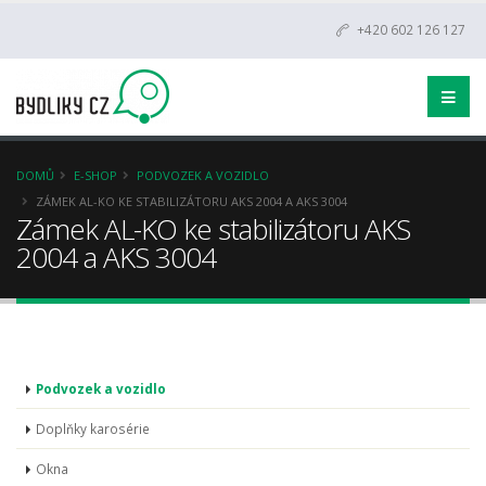
+420 602 126 127
DOMŮ
E-SHOP
PODVOZEK A VOZIDLO
ZÁMEK AL-KO KE STABILIZÁTORU AKS 2004 A AKS 3004
Zámek AL-KO ke stabilizátoru AKS
2004 a AKS 3004
Podvozek a vozidlo
Doplňky karosérie
Okna