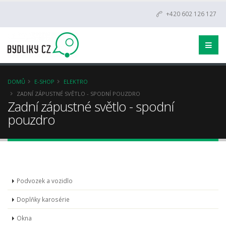
+420 602 126 127
DOMŮ
E-SHOP
ELEKTRO
ZADNÍ ZÁPUSTNÉ SVĚTLO - SPODNÍ POUZDRO
Zadní zápustné světlo - spodní
pouzdro
Podvozek a vozidlo
Doplňky karosérie
Okna