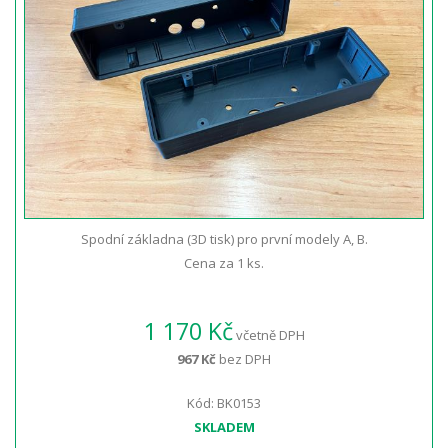
Spodní základna (3D tisk) pro první modely A, B.
Cena za 1 ks.
1 170 Kč
včetně DPH
967 Kč
bez DPH
Kód: BK0153
SKLADEM