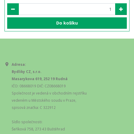
Do košíku
Adresa:
Bydliky CZ, s.r.o.
Masarykova 619, 252 19 Rudná
IČO: 08668019 DIČ: CZ08668019
Společnost je vedená v obchodním rejstříku
vedeném u Městského soudu v Praze,
spisová značka: C 322912
Sídlo společnosti:
Šeříková 758, 273 43 Buštěhrad