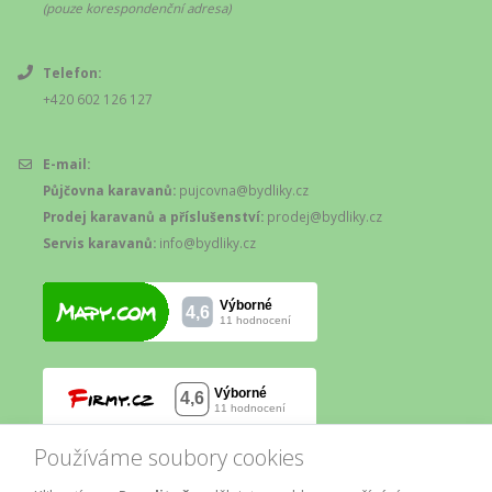
(pouze korespondenční adresa)
Telefon:
+420 602 126 127
E-mail:
Půjčovna karavanů:
pujcovna@bydliky.cz
Prodej karavanů a příslušenství:
prodej@bydliky.cz
Servis karavanů:
info@bydliky.cz
Používáme soubory cookies