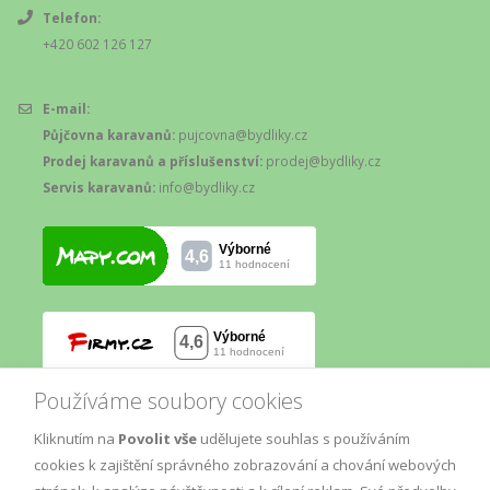
Telefon:
+420 602 126 127
E-mail:
Půjčovna karavanů:
pujcovna@bydliky.cz
Prodej karavanů a příslušenství:
prodej@bydliky.cz
Servis karavanů:
info@bydliky.cz
Používáme soubory cookies
Kliknutím na
Povolit vše
udělujete souhlas s používáním
cookies k zajištění správného zobrazování a chování webových