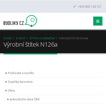
+420 602 126 127
DOMŮ
E-SHOP
ŠTÍTKY A OZNAČENÍ
VÝROBNÍ ŠTÍTEK N126A
Výrobní štítek N126a
Podvozek a vozidlo
Doplňky karosérie
Okna
Jednoduchá okna ČIRÁ