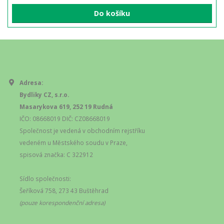
Do košíku
Adresa:
Bydliky CZ, s.r.o.
Masarykova 619, 252 19 Rudná
IČO: 08668019 DIČ: CZ08668019
Společnost je vedená v obchodním rejstříku
vedeném u Městského soudu v Praze,
spisová značka: C 322912
Sídlo společnosti:
Šeříková 758, 273 43 Buštěhrad
(pouze korespondenční adresa)