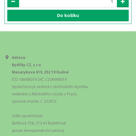
Do košíku
Adresa:
Bydliky CZ, s.r.o.
Masarykova 619, 252 19 Rudná
IČO: 08668019 DIČ: CZ08668019
Společnost je vedená v obchodním rejstříku
vedeném u Městského soudu v Praze,
spisová značka: C 322912
Sídlo společnosti:
Šeříková 758, 273 43 Buštěhrad
(pouze korespondenční adresa)