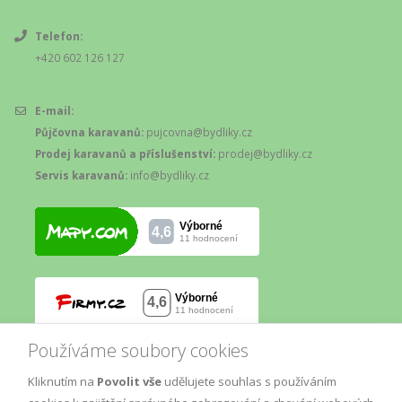
Telefon:
+420 602 126 127
E-mail:
Půjčovna karavanů:
pujcovna@bydliky.cz
Prodej karavanů a příslušenství:
prodej@bydliky.cz
Servis karavanů:
info@bydliky.cz
Používáme soubory cookies
Kliknutím na
Povolit vše
udělujete souhlas s používáním