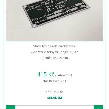
Starší typ na rok výroby 19xx.
Vyražení číselných údajů: 80,- Kč.
Rozměr: 85x45 mm.
415 Kč
včetně DPH
343 Kč
bez DPH
Kód: BK0065
SKLADEM