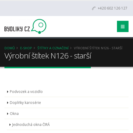
+420 602 126 127
DOMŮ
E-SHOP
ŠTÍTKY A OZNAČENÍ
VÝROBNÍ ŠTÍTEK N126 - STARŠÍ
Výrobní štítek N126 - starší
Podvozek a vozidlo
Doplňky karosérie
Okna
Jednoduchá okna ČIRÁ