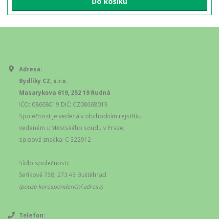
Do košíku
Adresa:
Bydliky CZ, s.r.o.
Masarykova 619, 252 19 Rudná
IČO: 08668019 DIČ: CZ08668019
Společnost je vedená v obchodním rejstříku
vedeném u Městského soudu v Praze,
spisová značka: C 322912
Sídlo společnosti:
Šeříková 758, 273 43 Buštěhrad
(pouze korespondenční adresa)
Telefon: