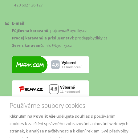
+420 602 126 127
E-mail:
Půjčovna karavanů:
pujcovna@bydliky.cz
Prodej karavanů a příslušenství:
prodej@bydliky.cz
Servis karavanů:
info@bydliky.cz
Používáme soubory cookies
Kliknutím na
Povolit vše
udělujete souhlas s používáním
cookies k zajištění správného zobrazování a chování webových
stránek, k analýze návštěvnosti a k cílení reklam. Své předvolby