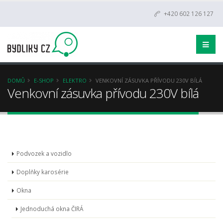
+420 602 126 127
DOMŮ
E-SHOP
ELEKTRO
VENKOVNÍ ZÁSUVKA PŘÍVODU 230V BÍLÁ
Venkovní zásuvka přívodu 230V bílá
Podvozek a vozidlo
Doplňky karosérie
Okna
Jednoduchá okna ČIRÁ