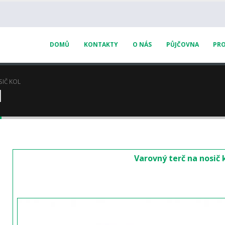
DOMŮ
KONTAKTY
O NÁS
PŮJČOVNA
PRO
SIČ KOL
l
Varovný terč na nosič 