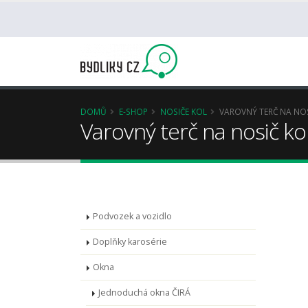
DOMŮ
E-SHOP
NOSIČE KOL
VAROVNÝ TERČ NA NO
Varovný terč na nosič ko
Podvozek a vozidlo
Doplňky karosérie
Okna
Jednoduchá okna ČIRÁ