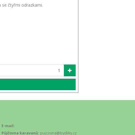
 se čtyřmi odrazkami.
E-mail:
Půjčovna karavanů:
pujcovna@bydliky.cz