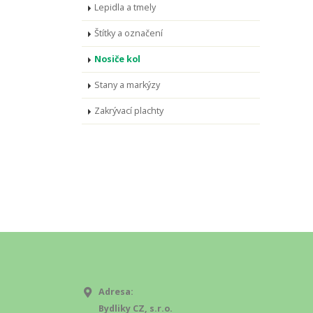
Lepidla a tmely
Štítky a označení
Nosiče kol
Stany a markýzy
Zakrývací plachty
Adresa:
Bydliky CZ, s.r.o.