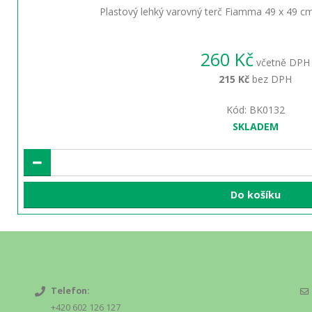
Plastový lehký varovný terč Fiamma 49 x 49 cm
260 Kč
včetně DPH
215 Kč
bez DPH
Kód: BK0132
SKLADEM
Do košíku
Telefon:
+420 602 126 127