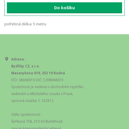
Do košíku
potřebná délka: 5 metru
Adresa:
Bydliky CZ, s.r.o.
Masarykova 619, 252 19 Rudná
IČO: 08668019 DIČ: CZ08668019
Společnost je vedená v obchodním rejstříku
vedeném u Městského soudu v Praze,
spisová značka: C 322912
Sídlo společnosti:
Šeříková 758, 273 43 Buštěhrad
(pouze korespondenční adresa)