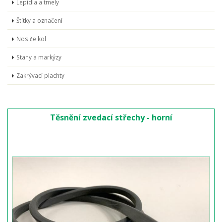
Lepidla a tmely
Štítky a označení
Nosiče kol
Stany a markýzy
Zakrývací plachty
Těsnění zvedací střechy - horní