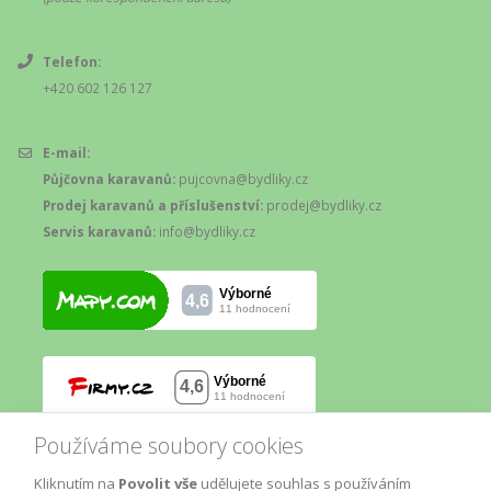
Telefon:
+420 602 126 127
E-mail:
Půjčovna karavanů:
pujcovna@bydliky.cz
Prodej karavanů a příslušenství:
prodej@bydliky.cz
Servis karavanů:
info@bydliky.cz
Používáme soubory cookies
Kliknutím na
Povolit vše
udělujete souhlas s používáním