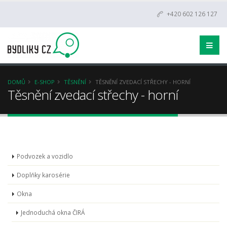
+420 602 126 127
DOMŮ
E-SHOP
TĚSNĚNÍ
TĚSNĚNÍ ZVEDACÍ STŘECHY - HORNÍ
Těsnění zvedací střechy - horní
Podvozek a vozidlo
Doplňky karosérie
Okna
Jednoduchá okna ČIRÁ