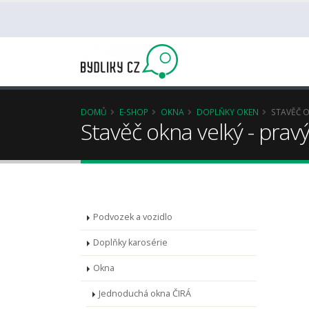
DOMŮ
E-SHOP
OKNA
DOPLŇKY OKEN
STAVĚČ O
Stavěč okna velký - prav
Podvozek a vozidlo
Doplňky karosérie
Okna
Jednoduchá okna ČIRÁ