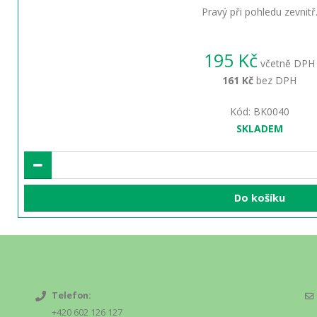
Pravý při pohledu zevnitř
195 Kč
včetně DPH
161 Kč
bez DPH
Kód: BK0040
SKLADEM
Do košíku
Telefon:
+420 602 126 127