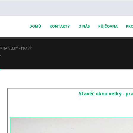
DOMŮ
KONTAKTY
O NÁS
PŮJČOVNA
PRO
KNA VELKÝ - PRAVÝ
ý
Stavěč okna velký - pr