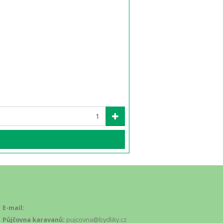
.
E-mail:
Půjčovna karavanů:
pujcovna@bydliky.cz