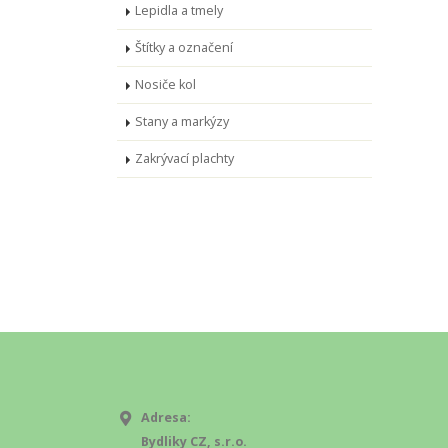
Lepidla a tmely
Štítky a označení
Nosiče kol
Stany a markýzy
Zakrývací plachty
Adresa:
Bydliky CZ, s.r.o.