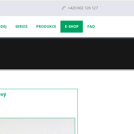
+420 602 126 127
DEJ
SERVIS
PRODUKCE
E-SHOP
FAQ
avý