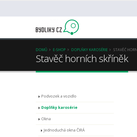
DOMŮ
E-SHOP
DOPLŇKY KAROSÉRIE
STAVĚČ HORN
Stavěč horních skříněk
Podvozek a vozidlo
Doplňky karosérie
Okna
Jednoduchá okna ČIRÁ