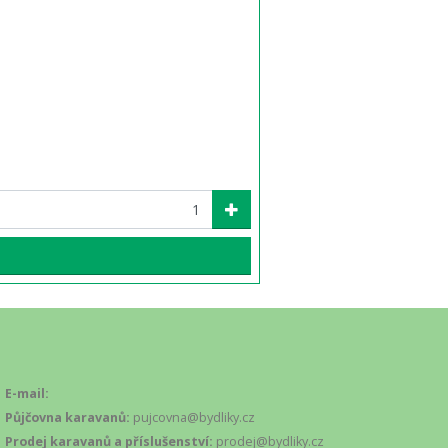
E-mail:
Půjčovna karavanů:
pujcovna@bydliky.cz
Prodej karavanů a příslušenství:
prodej@bydliky.cz