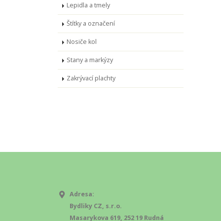
Lepidla a tmely
Štítky a označení
Nosiče kol
Stany a markýzy
Zakrývací plachty
Adresa:
Bydliky CZ, s.r.o.
Masarykova 619, 252 19 Rudná