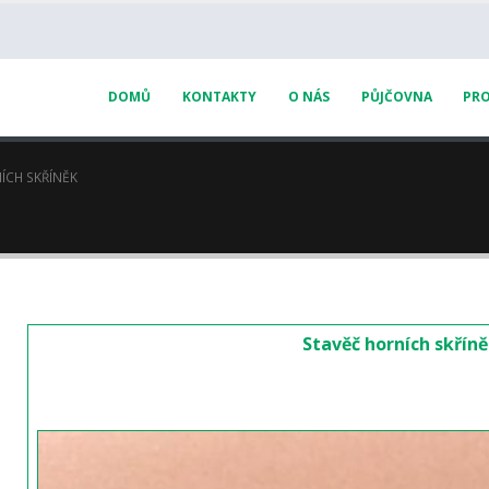
DOMŮ
KONTAKTY
O NÁS
PŮJČOVNA
PRO
ÍCH SKŘÍNĚK
Stavěč horních skřín