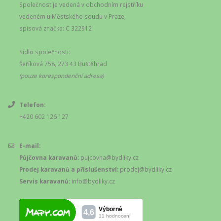
Společnost je vedená v obchodním rejstříku
vedeném u Městského soudu v Praze,
spisová značka: C 322912
Sídlo společnosti:
Šeříková 758, 273 43 Buštěhrad
(pouze korespondenční adresa)
Telefon:
+420 602 126 127
E-mail:
Půjčovna karavanů:
pujcovna@bydliky.cz
Prodej karavanů a příslušenství:
prodej@bydliky.cz
Servis karavanů:
info@bydliky.cz