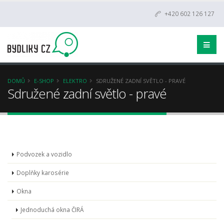
+420 602 126 127
DOMŮ
E-SHOP
ELEKTRO
SDRUŽENÉ ZADNÍ SVĚTLO - PRAVÉ
Sdružené zadní světlo - pravé
Podvozek a vozidlo
Doplňky karosérie
Okna
Jednoduchá okna ČIRÁ