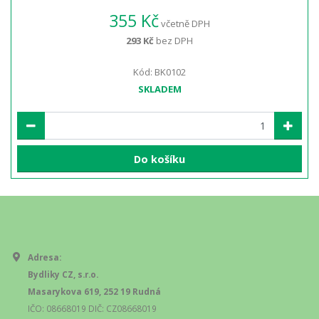
355 Kč
včetně DPH
293 Kč
bez DPH
Kód: BK0102
SKLADEM
Do košíku
Adresa:
Bydliky CZ, s.r.o.
Masarykova 619, 252 19 Rudná
IČO: 08668019 DIČ: CZ08668019