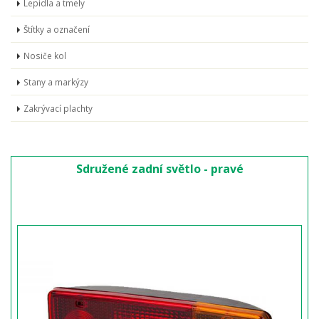
Lepidla a tmely
Štítky a označení
Nosiče kol
Stany a markýzy
Zakrývací plachty
Sdružené zadní světlo - pravé