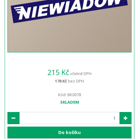
215 Kč
včetně DPH
178 Kč
bez DPH
Kód: BK0078
SKLADEM
Do košíku