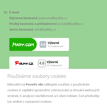
E-mail:
Půjčovna karavanů:
pujcovna@bydliky.cz
Prodej karavanů a příslušenství:
prodej@bydliky.cz
Servis karavanů:
info@bydliky.cz
Používáme soubory cookies
Kliknutím na
Povolit vše
udělujete souhlas s používáním
cookies k zajištění správného zobrazování a chování webových
stránek, k analýze návštěvnosti a k cílení reklam. Své předvolby
lze změnit v nastavení cookies.