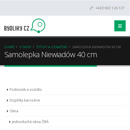
+420 602 126 127
DOMŮ
E-SHOP
ŠTÍTKY A OZNAČENÍ
SAMOLEPKA NIEWIADÓW 40 CM
Samolepka Niewiadów 40 cm
Podvozek a vozidlo
Doplňky karosérie
Okna
Jednoduchá okna ČIRÁ