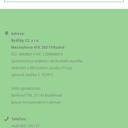
Adresa:
Bydliky CZ, s.r.o.
Masarykova 619, 252 19 Rudná
IČO: 08668019 DIČ: CZ08668019
Společnost je vedená v obchodním rejstříku
vedeném u Městského soudu v Praze,
spisová značka: C 322912
Sídlo společnosti:
Šeříková 758, 273 43 Buštěhrad
(pouze korespondenční adresa)
Telefon:
+420 602 126 127