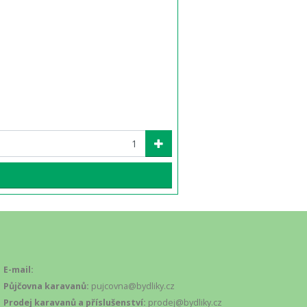
E-mail:
Půjčovna karavanů:
pujcovna@bydliky.cz
Prodej karavanů a příslušenství:
prodej@bydliky.cz