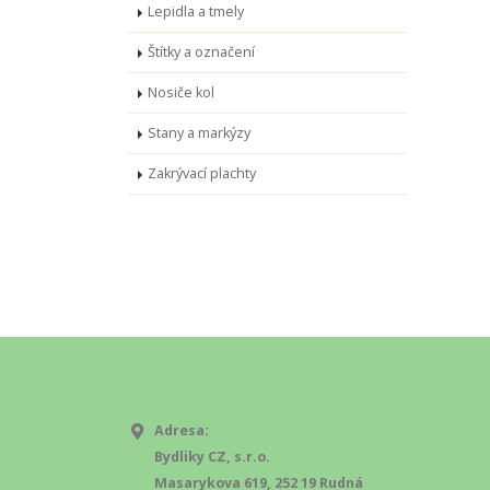
Lepidla a tmely
Štítky a označení
Nosiče kol
Stany a markýzy
Zakrývací plachty
Adresa:
Bydliky CZ, s.r.o.
Masarykova 619, 252 19 Rudná