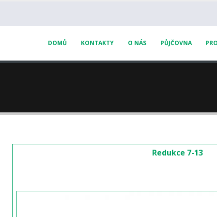
DOMŮ
KONTAKTY
O NÁS
PŮJČOVNA
PRO
Redukce 7-13