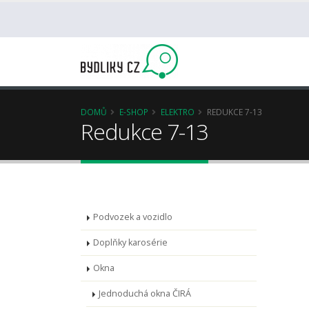
DOMŮ
E-SHOP
ELEKTRO
REDUKCE 7-13
Redukce 7-13
Podvozek a vozidlo
Doplňky karosérie
Okna
Jednoduchá okna ČIRÁ