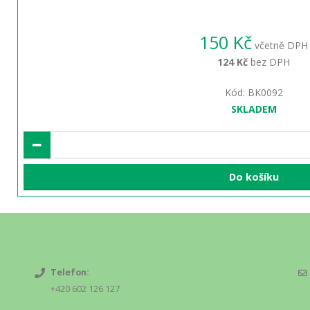
150 Kč
včetně DPH
124 Kč
bez DPH
Kód: BK0092
SKLADEM
Do košíku
Telefon:
+420 602 126 127