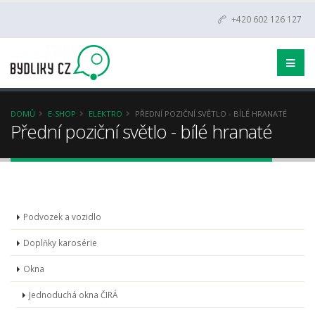
+420 602 126 127
DOMŮ
E-SHOP
ELEKTRO
PŘEDNÍ POZIČNÍ SVĚTLO - BÍLÉ HRANATÉ
Přední poziční světlo - bílé hranaté
Podvozek a vozidlo
Doplňky karosérie
Okna
Jednoduchá okna ČIRÁ