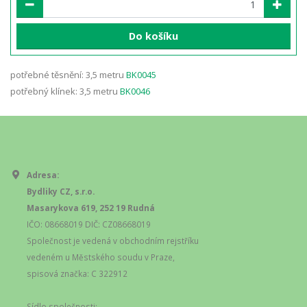
Do košíku
potřebné těsnění: 3,5 metru
BK0045
potřebný klínek: 3,5 metru
BK0046
Adresa:
Bydliky CZ, s.r.o.
Masarykova 619, 252 19 Rudná
IČO: 08668019 DIČ: CZ08668019
Společnost je vedená v obchodním rejstříku
vedeném u Městského soudu v Praze,
spisová značka: C 322912
Sídlo společnosti: