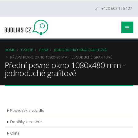
+420 602 126 127
DOMŮ
E-SHOP
OKNA
JEDNODUCHÁ OKNA GRAFITOVÁ
PŘEDNÍ PEVNÉ OKNO 1080X480 MM - JEDNODUCHÉ GRAFITOVÉ
Přední pevné okno 1080x480 mm -
jednoduché grafitové
Podvozek a vozidlo
Doplňky karosérie
Okna