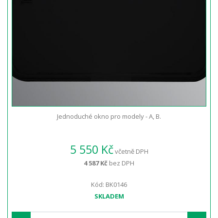
Jednoduché okno pro modely - A, B.
5 550 Kč
včetně DPH
4 587 Kč
bez DPH
Kód: BK0146
SKLADEM