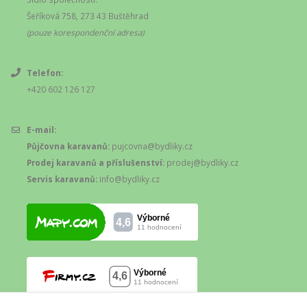
Šeříková 758, 273 43 Buštěhrad
(pouze korespondenční adresa)
Telefon:
+420 602 126 127
E-mail:
Půjčovna karavanů:
pujcovna@bydliky.cz
Prodej karavanů a příslušenství:
prodej@bydliky.cz
Servis karavanů:
info@bydliky.cz