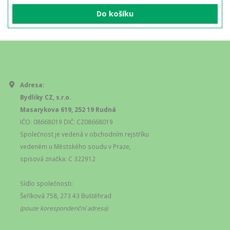
Do košíku
Adresa:
Bydliky CZ, s.r.o.
Masarykova 619, 252 19 Rudná
IČO: 08668019 DIČ: CZ08668019
Společnost je vedená v obchodním rejstříku
vedeném u Městského soudu v Praze,
spisová značka: C 322912
Sídlo společnosti:
Šeříková 758, 273 43 Buštěhrad
(pouze korespondenční adresa)