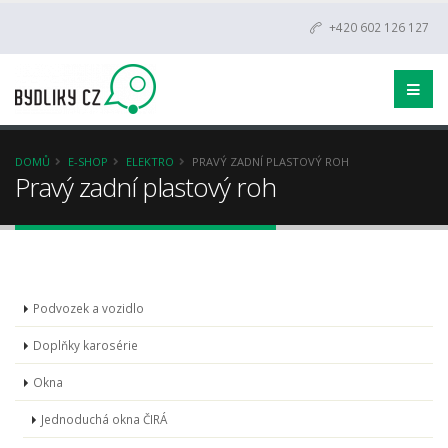
+420 602 126 127
DOMŮ
E-SHOP
ELEKTRO
PRAVÝ ZADNÍ PLASTOVÝ ROH
Pravý zadní plastový roh
Podvozek a vozidlo
Doplňky karosérie
Okna
Jednoduchá okna ČIRÁ