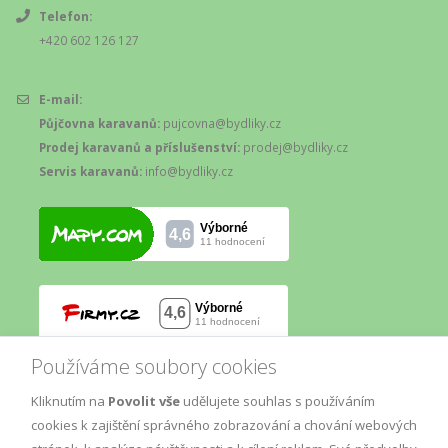
Telefon:
+420 602 126 127
E-mail:
Půjčovna karavanů:
pujcovna@bydliky.cz
Prodej karavanů a příslušenství:
prodej@bydliky.cz
Servis karavanů:
info@bydliky.cz
Používáme soubory cookies
Kliknutím na
Povolit vše
udělujete souhlas s používáním
cookies k zajištění správného zobrazování a chování webových