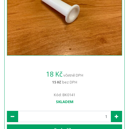
18 Kč
včetně DPH
15 Kč
bez DPH
Kód: BK0141
SKLADEM