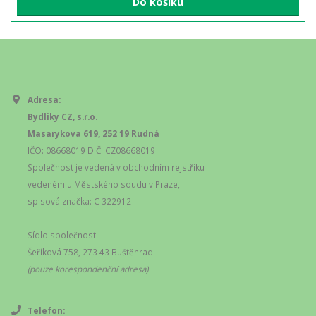
Do košíku
Adresa:
Bydliky CZ, s.r.o.
Masarykova 619, 252 19 Rudná
IČO: 08668019 DIČ: CZ08668019
Společnost je vedená v obchodním rejstříku
vedeném u Městského soudu v Praze,
spisová značka: C 322912
Sídlo společnosti:
Šeříková 758, 273 43 Buštěhrad
(pouze korespondenční adresa)
Telefon: