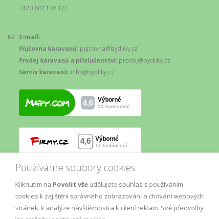
+420 602 126 127
E-mail:
Půjčovna karavanů:
pujcovna@bydliky.cz
Prodej karavanů a příslušenství:
prodej@bydliky.cz
Servis karavanů:
info@bydliky.cz
Používáme soubory cookies
Kliknutím na
Povolit vše
udělujete souhlas s používáním
cookies k zajištění správného zobrazování a chování webových
stránek, k analýze návštěvnosti a k cílení reklam. Své předvolby