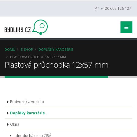
+420 602 126 127
DOMŮ
E-SHOP
DOPLŇKY KAROSÉRIE
PLASTOVÁ PRŮCHODKA 12X57 MM
Plastová průchodka 12x57 mm
Podvozek a vozidlo
Doplňky karosérie
Okna
Jednoduchá okna ČIRÁ