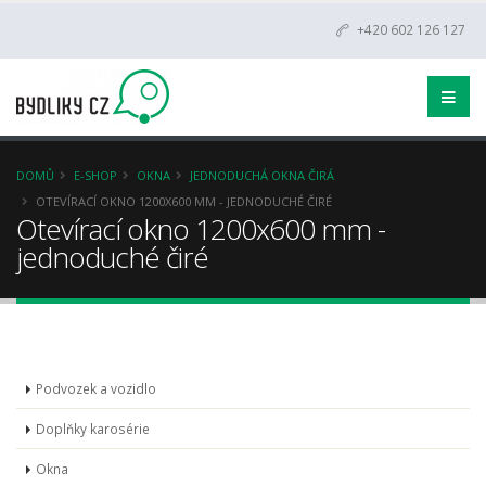
+420 602 126 127
DOMŮ
E-SHOP
OKNA
JEDNODUCHÁ OKNA ČIRÁ
OTEVÍRACÍ OKNO 1200X600 MM - JEDNODUCHÉ ČIRÉ
Otevírací okno 1200x600 mm -
jednoduché čiré
Podvozek a vozidlo
Doplňky karosérie
Okna