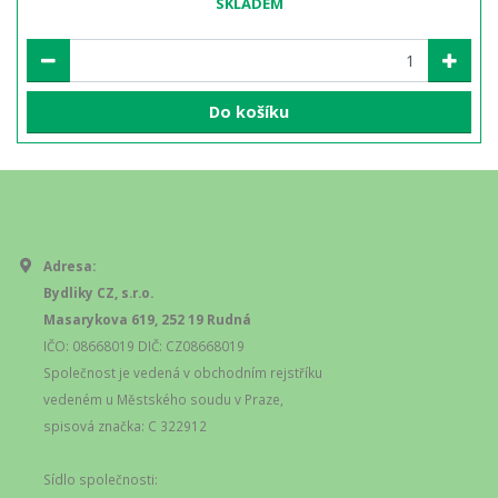
SKLADEM
Do košíku
Adresa:
Bydliky CZ, s.r.o.
Masarykova 619, 252 19 Rudná
IČO: 08668019 DIČ: CZ08668019
Společnost je vedená v obchodním rejstříku
vedeném u Městského soudu v Praze,
spisová značka: C 322912
Sídlo společnosti: