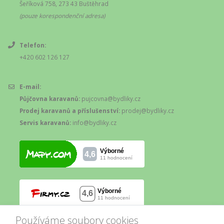
Šeříková 758, 273 43 Buštěhrad
(pouze korespondenční adresa)
Telefon:
+420 602 126 127
E-mail:
Půjčovna karavanů:
pujcovna@bydliky.cz
Prodej karavanů a příslušenství:
prodej@bydliky.cz
Servis karavanů:
info@bydliky.cz
Používáme soubory cookies