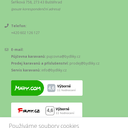
Šeříková 758, 273 43 Buštěhrad
(pouze korespondenční adresa)
Telefon:
+420 602 126 127
E-mail:
Půjčovna karavanů:
pujcovna@bydliky.cz
Prodej karavanů a příslušenství:
prodej@bydliky.cz
Servis karavanů:
info@bydliky.cz
Používáme soubory cookies