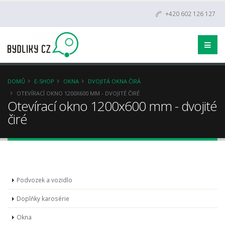
+420 602 126 127
DOMŮ
E-SHOP
OKNA
DVOJITÁ OKNA ČIRÁ
OTEVÍRACÍ OKNO 1200X600 MM - DVOJITÉ ČIRÉ
Otevírací okno 1200x600 mm - dvojité
čiré
Podvozek a vozidlo
Doplňky karosérie
Okna