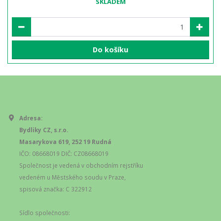
SKLADEM
Do košíku
Adresa:
Bydliky CZ, s.r.o.
Masarykova 619, 252 19 Rudná
IČO: 08668019 DIČ: CZ08668019
Společnost je vedená v obchodním rejstříku
vedeném u Městského soudu v Praze,
spisová značka: C 322912
Sídlo společnosti: