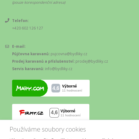
(pouze korespondenční adresa)
Telefon:
+420 602 126 127
E-mail:
Půjčovna karavanů:
pujcovna@bydliky.cz
Prodej karavanů a příslušenství:
prodej@bydliky.cz
Servis karavanů:
info@bydliky.cz
Používáme soubory cookies