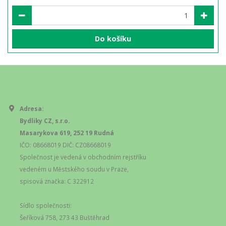
Do košíku
Adresa:
Bydliky CZ, s.r.o.
Masarykova 619, 252 19 Rudná
IČO: 08668019 DIČ: CZ08668019
Společnost je vedená v obchodním rejstříku
vedeném u Městského soudu v Praze,
spisová značka: C 322912
Sídlo společnosti:
Šeříková 758, 273 43 Buštěhrad