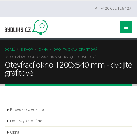
+420 602 126 127
DOMŮ
E-SHOP
OKNA
DVOJITÁ OKNA GRAFITOVÁ
OTEVÍRACÍ OKNO 1200X540 MM - DVOJITÉ GRAFITOVÉ
Otevírací okno 1200x540 mm - dvojité
grafitové
Podvozek a vozidlo
Doplňky karosérie
Okna