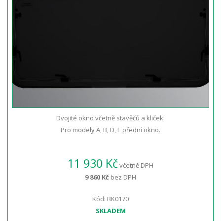
Dvojité okno včetně stavěčů a kliček.
Pro modely A, B, D, E přední okno.
11 930 Kč
včetně DPH
9 860 Kč
bez DPH
Kód: BK0170
SKLADEM