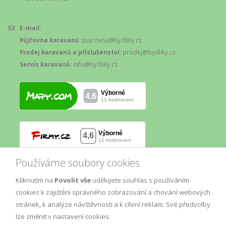
E-mail:
Půjčovna karavanů:
pujcovna@bydliky.cz
Prodej karavanů a příslušenství:
prodej@bydliky.cz
Servis karavanů:
info@bydliky.cz
Používáme soubory cookies
Kliknutím na
Povolit vše
udělujete souhlas s používáním
cookies k zajištění správného zobrazování a chování webových
stránek, k analýze návštěvnosti a k cílení reklam. Své předvolby
lze změnit v nastavení cookies.