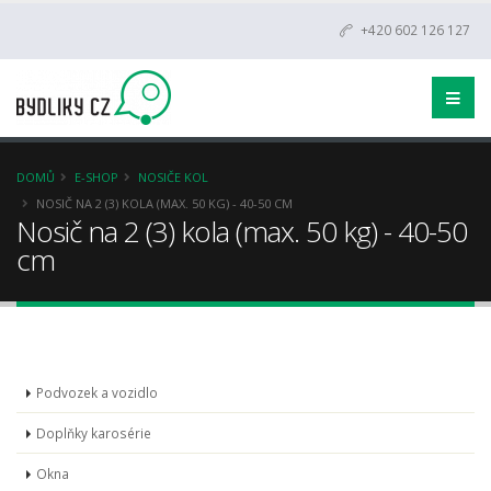
+420 602 126 127
DOMŮ
E-SHOP
NOSIČE KOL
NOSIČ NA 2 (3) KOLA (MAX. 50 KG) - 40-50 CM
Nosič na 2 (3) kola (max. 50 kg) - 40-50
cm
Podvozek a vozidlo
Doplňky karosérie
Okna