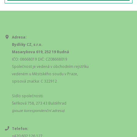
Adresa:
Bydliky CZ, s.r.o.
Masarykova 619, 252 19 Rudná
IČO: 08668019 DIČ: CZ08668019
Společnost je vedená v obchodním rejstříku
vedeném u Městského soudu v Praze,
spisová značka: C 322912
Sídlo společnosti:
Šeříková 758, 273 43 Buštěhrad
(pouze korespondenční adresa)
Telefon:
+420 602 126 127