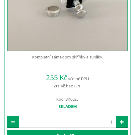
Kompletní zámek pro skříňky a šuplíky.
255 Kč
včetně DPH
211 Kč
bez DPH
Kód: BK0025
SKLADEM