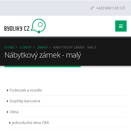
+420 602 126 127
DOMŮ
E-SHOP
ZÁMKY
NÁBYTKOVÝ ZÁMEK - MALÝ
Nábytkový zámek - malý
Podvozek a vozidlo
Doplňky karosérie
Okna
Jednoduchá okna ČIRÁ