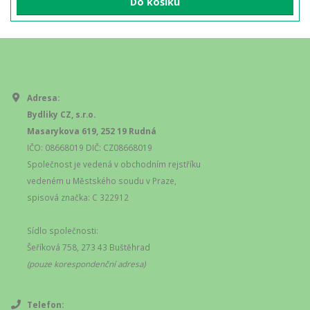
Do košíku
Adresa:
Bydliky CZ, s.r.o.
Masarykova 619, 252 19 Rudná
IČO: 08668019 DIČ: CZ08668019
Společnost je vedená v obchodním rejstříku
vedeném u Městského soudu v Praze,
spisová značka: C 322912
Sídlo společnosti:
Šeříková 758, 273 43 Buštěhrad
(pouze korespondenční adresa)
Telefon: