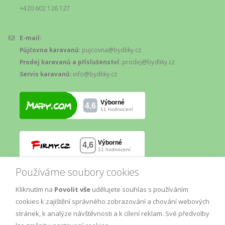
+420 602 126 127
E-mail:
Půjčovna karavanů:
pujcovna@bydliky.cz
Prodej karavanů a příslušenství:
prodej@bydliky.cz
Servis karavanů:
info@bydliky.cz
Používáme soubory cookies
Kliknutím na
Povolit vše
udělujete souhlas s používáním
cookies k zajištění správného zobrazování a chování webových
stránek, k analýze návštěvnosti a k cílení reklam. Své předvolby