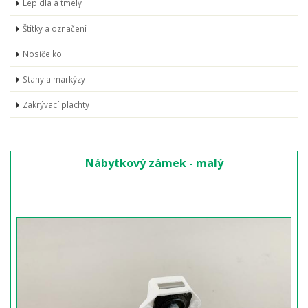
Lepidla a tmely
Štítky a označení
Nosiče kol
Stany a markýzy
Zakrývací plachty
Nábytkový zámek - malý