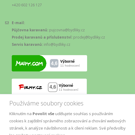
+420 602 126 127
E-mail:
Půjčovna karavanů:
pujcovna@bydliky.cz
Prodej karavanů a příslušenství:
prodej@bydliky.cz
Servis karavanů:
info@bydliky.cz
Používáme soubory cookies
Kliknutím na
Povolit vše
udělujete souhlas s používáním
cookies k zajištění správného zobrazování a chování webových
stránek, k analýze návštěvnosti a k cílení reklam. Své předvolby