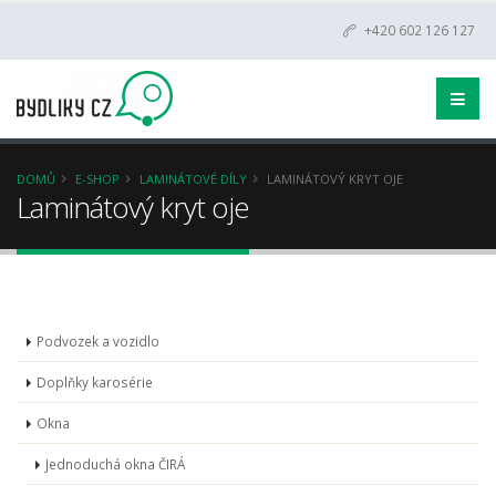
+420 602 126 127
DOMŮ
E-SHOP
LAMINÁTOVÉ DÍLY
LAMINÁTOVÝ KRYT OJE
Laminátový kryt oje
Podvozek a vozidlo
Doplňky karosérie
Okna
Jednoduchá okna ČIRÁ