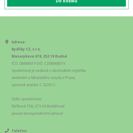
Do košíku
Adresa:
Bydliky CZ, s.r.o.
Masarykova 619, 252 19 Rudná
IČO: 08668019 DIČ: CZ08668019
Společnost je vedená v obchodním rejstříku
vedeném u Městského soudu v Praze,
spisová značka: C 322912
Sídlo společnosti:
Šeříková 758, 273 43 Buštěhrad
(pouze korespondenční adresa)
Telefon: