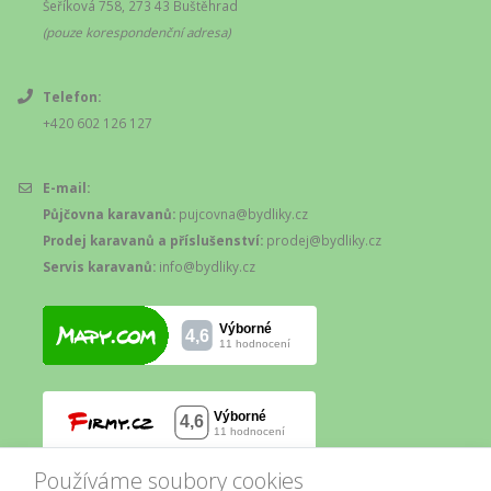
Šeříková 758, 273 43 Buštěhrad
(pouze korespondenční adresa)
Telefon:
+420 602 126 127
E-mail:
Půjčovna karavanů:
pujcovna@bydliky.cz
Prodej karavanů a příslušenství:
prodej@bydliky.cz
Servis karavanů:
info@bydliky.cz
Používáme soubory cookies