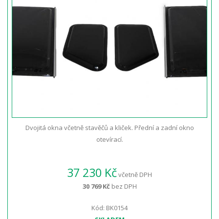
Dvojitá okna včetně stavěčů a kliček. Přední a zadní okno
otevírací.
37 230 Kč
včetně DPH
30 769 Kč
bez DPH
Kód: BK0154