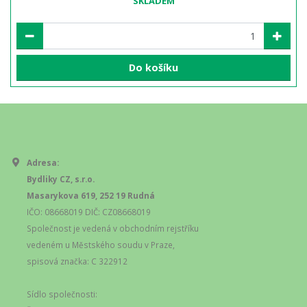
SKLADEM
Do košíku
Adresa:
Bydliky CZ, s.r.o.
Masarykova 619, 252 19 Rudná
IČO: 08668019 DIČ: CZ08668019
Společnost je vedená v obchodním rejstříku
vedeném u Městského soudu v Praze,
spisová značka: C 322912
Sídlo společnosti: