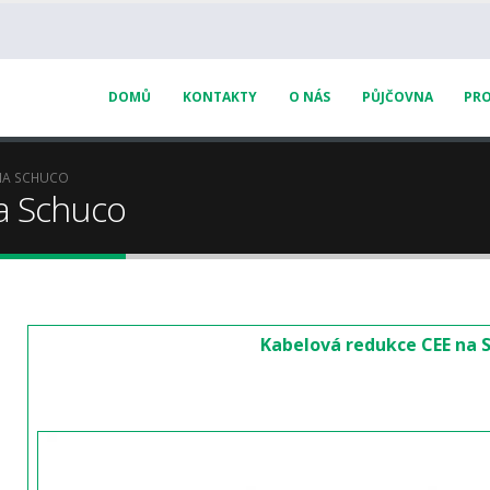
DOMŮ
KONTAKTY
O NÁS
PŮJČOVNA
PRO
NA SCHUCO
a Schuco
Kabelová redukce CEE na 