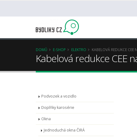
DOMŮ
E-SHOP
ELEKTRO
KABELOVÁ REDUKCE CEE 
Kabelová redukce CEE n
Podvozek a vozidlo
Doplňky karosérie
Okna
Jednoduchá okna ČIRÁ