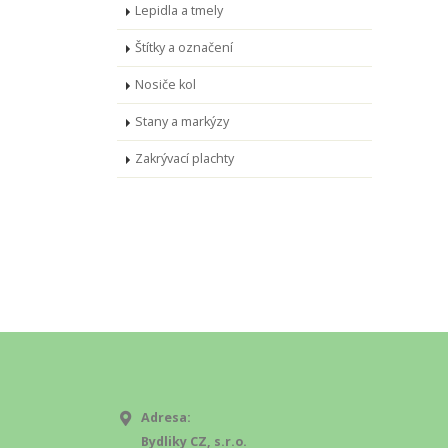
Lepidla a tmely
Štítky a označení
Nosiče kol
Stany a markýzy
Zakrývací plachty
Adresa:
Bydliky CZ, s.r.o.