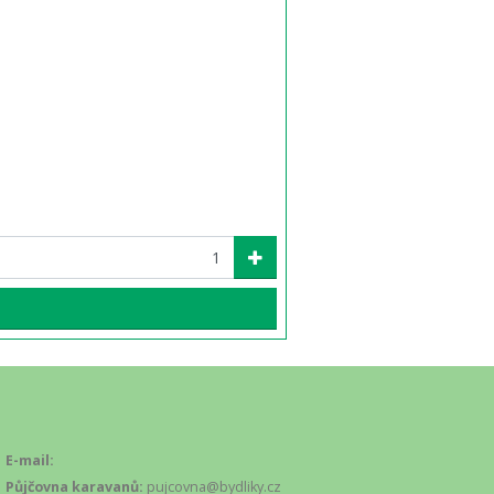
E-mail:
Půjčovna karavanů:
pujcovna@bydliky.cz