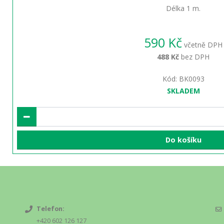
Délka 1 m.
590 Kč
včetně DPH
488 Kč
bez DPH
Kód: BK0093
SKLADEM
Do košíku
Telefon:
+420 602 126 127