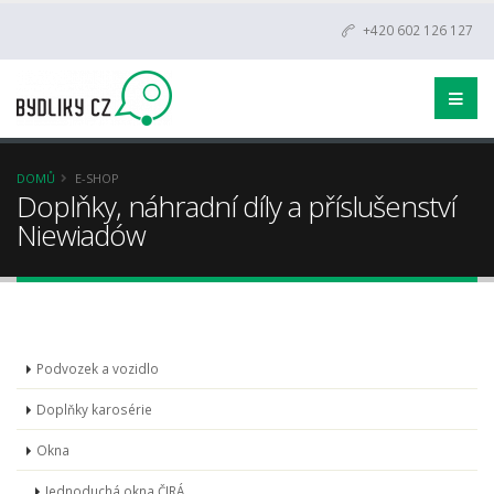
+420 602 126 127
DOMŮ
E-SHOP
Doplňky, náhradní díly a příslušenství
Niewiadów
Podvozek a vozidlo
Doplňky karosérie
Okna
Jednoduchá okna ČIRÁ