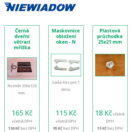
Černá
Maskovnice
Plastová
dveřní
obložení
průchodka
větrací
oken - N
25x21 mm
mřížka
Sada 4 ks pro 1
Rozměr 290x120
okno.
mm.
165 Kč
115 Kč
18 Kč
včetně
včetně DPH
včetně DPH
DPH
136 Kč
bez DPH
95 Kč
bez DPH
15 Kč
bez DPH