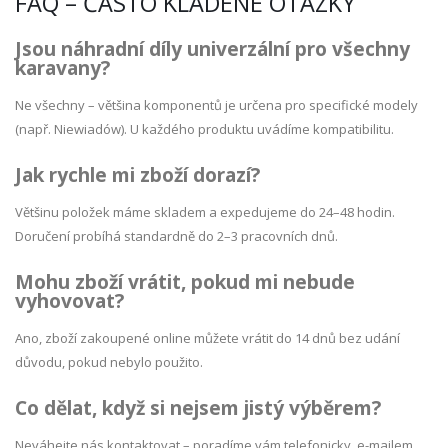
FAQ – ČASTO KLADENÉ OTÁZKY
Jsou náhradní díly univerzální pro všechny
karavany?
Ne všechny – většina komponentů je určena pro specifické modely
(např. Niewiadów). U každého produktu uvádíme kompatibilitu.
Jak rychle mi zboží dorazí?
Většinu položek máme skladem a expedujeme do 24–48 hodin.
Doručení probíhá standardně do 2–3 pracovních dnů.
Mohu zboží vrátit, pokud mi nebude
vyhovovat?
Ano, zboží zakoupené online můžete vrátit do 14 dnů bez udání
důvodu, pokud nebylo použito.
Co dělat, když si nejsem jistý výběrem?
Neváhejte nás kontaktovat – poradíme vám telefonicky, e-mailem