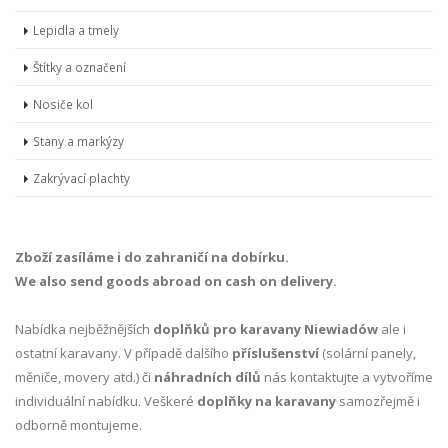
Lepidla a tmely
Štítky a označení
Nosiče kol
Stany a markýzy
Zakrývací plachty
Zboží zasíláme i do zahraničí na dobírku.
We also send goods abroad on cash on delivery.
Nabídka nejběžnějších
doplňků pro karavany Niewiadów
ale i
ostatní karavany. V případě dalšího
příslušenství
(solární panely,
měniče, movery atd.) či
náhradních dílů
nás kontaktujte a vytvoříme
individuální nabídku. Veškeré
doplňky na karavany
samozřejmě i
odborně montujeme.