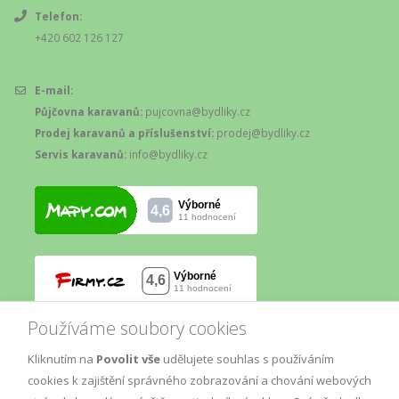
Telefon:
+420 602 126 127
E-mail:
Půjčovna karavanů:
pujcovna@bydliky.cz
Prodej karavanů a příslušenství:
prodej@bydliky.cz
Servis karavanů:
info@bydliky.cz
Používáme soubory cookies
Kliknutím na
Povolit vše
udělujete souhlas s používáním
cookies k zajištění správného zobrazování a chování webových