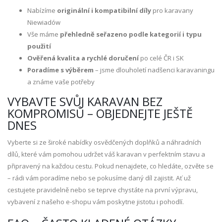
Nabízíme
originální i kompatibilní díly
pro karavany
Niewiadów
Vše máme
přehledně seřazeno podle kategorií i typu
použití
Ověřená kvalita a rychlé doručení
po celé ČR i SK
Poradíme s výběrem
– jsme dlouholetí nadšenci karavaningu
a známe vaše potřeby
VYBAVTE SVŮJ KARAVAN BEZ
KOMPROMISŮ – OBJEDNEJTE JEŠTĚ
DNES
Vyberte si ze široké nabídky osvědčených doplňků a náhradních
dílů, které vám pomohou udržet váš karavan v perfektním stavu a
připravený na každou cestu. Pokud nenajdete, co hledáte, ozvěte se
– rádi vám poradíme nebo se pokusíme daný díl zajistit. Ať už
cestujete pravidelně nebo se teprve chystáte na první výpravu,
vybavení z našeho e-shopu vám poskytne jistotu i pohodlí.