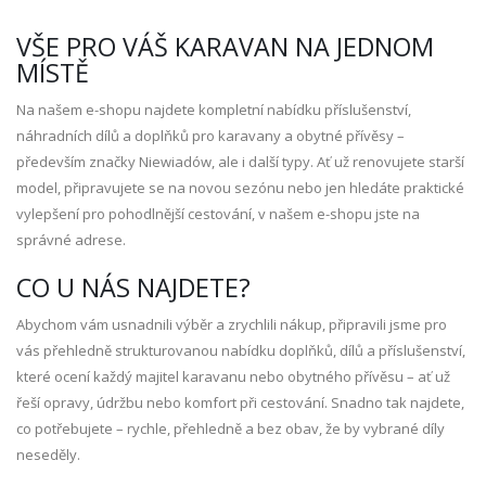
VŠE PRO VÁŠ KARAVAN NA JEDNOM
MÍSTĚ
Na našem e-shopu najdete kompletní nabídku příslušenství,
náhradních dílů a doplňků pro karavany a obytné přívěsy –
především značky Niewiadów, ale i další typy. Ať už renovujete starší
model, připravujete se na novou sezónu nebo jen hledáte praktické
vylepšení pro pohodlnější cestování, v našem e-shopu jste na
správné adrese.
CO U NÁS NAJDETE?
Abychom vám usnadnili výběr a zrychlili nákup, připravili jsme pro
vás přehledně strukturovanou nabídku doplňků, dílů a příslušenství,
které ocení každý majitel karavanu nebo obytného přívěsu – ať už
řeší opravy, údržbu nebo komfort při cestování. Snadno tak najdete,
co potřebujete – rychle, přehledně a bez obav, že by vybrané díly
neseděly.