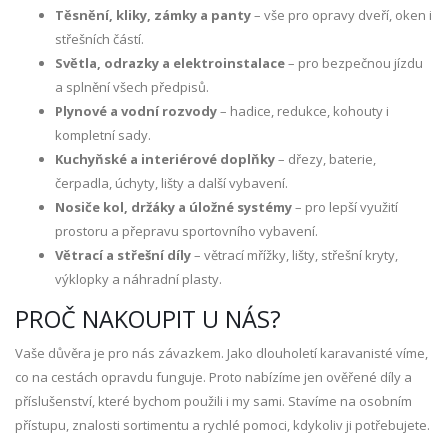
Těsnění, kliky, zámky a panty
– vše pro opravy dveří, oken i
střešních částí.
Světla, odrazky a elektroinstalace
– pro bezpečnou jízdu
a splnění všech předpisů.
Plynové a vodní rozvody
– hadice, redukce, kohouty i
kompletní sady.
Kuchyňské a interiérové doplňky
– dřezy, baterie,
čerpadla, úchyty, lišty a další vybavení.
Nosiče kol, držáky a úložné systémy
– pro lepší využití
prostoru a přepravu sportovního vybavení.
Větrací a střešní díly
– větrací mřížky, lišty, střešní kryty,
výklopky a náhradní plasty.
PROČ NAKOUPIT U NÁS?
Vaše důvěra je pro nás závazkem. Jako dlouholetí karavanisté víme,
co na cestách opravdu funguje. Proto nabízíme jen ověřené díly a
příslušenství, které bychom použili i my sami. Stavíme na osobním
přístupu, znalosti sortimentu a rychlé pomoci, kdykoliv ji potřebujete.