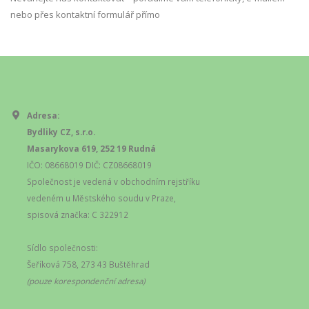
nebo přes kontaktní formulář přímo
Adresa:
Bydliky CZ, s.r.o.
Masarykova 619, 252 19 Rudná
IČO: 08668019 DIČ: CZ08668019
Společnost je vedená v obchodním rejstříku
vedeném u Městského soudu v Praze,
spisová značka: C 322912
Sídlo společnosti:
Šeříková 758, 273 43 Buštěhrad
(pouze korespondenční adresa)