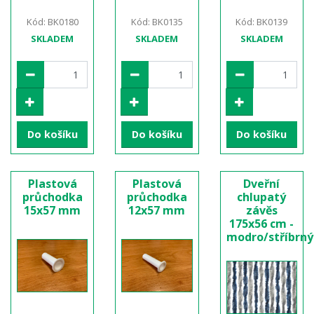
Kód: BK0180
Kód: BK0135
Kód: BK0139
SKLADEM
SKLADEM
SKLADEM
Do košíku
Do košíku
Do košíku
Plastová
Plastová
Dveřní
průchodka
průchodka
chlupatý
15x57 mm
12x57 mm
závěs
175x56 cm -
modro/stříbrný