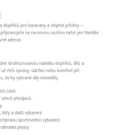
Ě
 a doplňků pro karavany a obytné přívěsy –
, připravujete se na novou sezónu nebo jen hledáte
vné adrese.
edně strukturovanou nabídku doplňků, dílů a
ť už řeší opravy, údržbu nebo komfort při
, že by vybrané díly neseděly.
ch částí.
 všech předpisů.
y.
 lišty a další vybavení.
 přepravu sportovního vybavení.
 náhradní plasty.