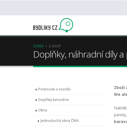
DOMŮ
E-SHOP
Doplňky, náhradní díly a
Zboží 
Podvozek a vozidlo
We als
Doplňky karosérie
Nabídk
Okna
panely
Jednoduchá okna ČIRÁ
karav