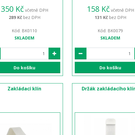
350 Kč
158 Kč
včetně DPH
včetně DPH
289 Kč
bez DPH
131 Kč
bez DPH
Kód: BK0110
Kód: BK0079
SKLADEM
SKLADEM
Do košíku
Do košíku
Zakládací klín
Držák zakládacího klí