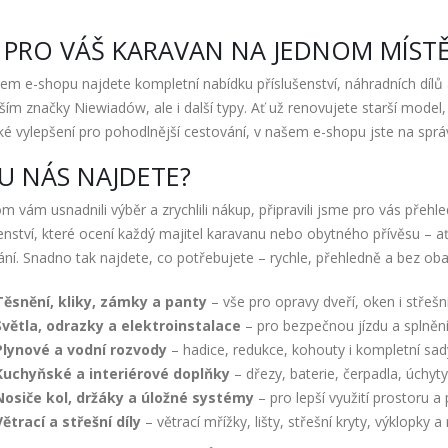
 PRO VÁŠ KARAVAN NA JEDNOM MÍST
em e-shopu najdete kompletní nabídku příslušenství, náhradních dílů
ším značky Niewiadów, ale i další typy. Ať už renovujete starší model
cké vylepšení pro pohodlnější cestování, v našem e-shopu jste na sprá
U NÁS NAJDETE?
 vám usnadnili výběr a zrychlili nákup, připravili jsme pro vás přehl
enství, které ocení každý majitel karavanu nebo obytného přívěsu – a
ní. Snadno tak najdete, co potřebujete – rychle, přehledně a bez obav
Těsnění, kliky, zámky a panty
– vše pro opravy dveří, oken i střešní
Světla, odrazky a elektroinstalace
– pro bezpečnou jízdu a splnění
Plynové a vodní rozvody
– hadice, redukce, kohouty i kompletní sad
Kuchyňské a interiérové doplňky
– dřezy, baterie, čerpadla, úchyty,
Nosiče kol, držáky a úložné systémy
– pro lepší využití prostoru a
Větrací a střešní díly
– větrací mřížky, lišty, střešní kryty, výklopky a