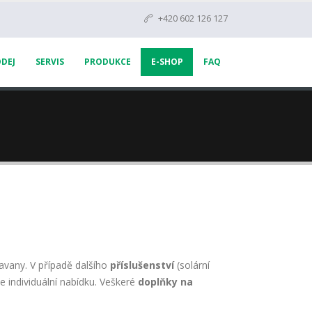
+420 602 126 127
DEJ
SERVIS
PRODUKCE
E-SHOP
FAQ
ravany. V případě dalšího
příslušenství
(solární
e individuální nabídku. Veškeré
doplňky na