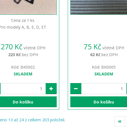
Cena za 1 ks.
Pro modely A, B, E, D, ET.
270 Kč
75 Kč
včetně DPH
včetně DPH
223 Kč
bez DPH
62 Kč
bez DPH
Kód: BK0002
Kód: BK0005
SKLADEM
SKLADEM
Do košíku
Do košíku
eno 13 až 24 z celkem 203 položek.