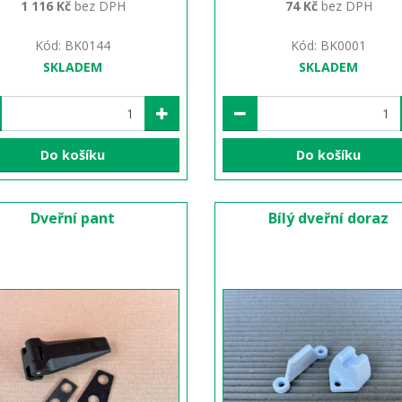
1 116 Kč
bez DPH
74 Kč
bez DPH
Kód: BK0144
Kód: BK0001
SKLADEM
SKLADEM
Do košíku
Do košíku
Dveřní pant
Bílý dveřní doraz