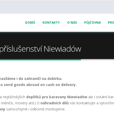
DOMŮ
KONTAKTY
O NÁS
PŮJČOVNA
PRO
 příslušenství Niewiadów
zasíláme i do zahraničí na dobírku.
o send goods abroad on cash on delivery.
a nejběžnějších
doplňků pro karavany Niewiadów
ale i ostatní ka
, měniče, movery atd.) či
náhradních dílů
nás kontaktujte a vytvořím
any
samozřejmě i odborně montujeme.