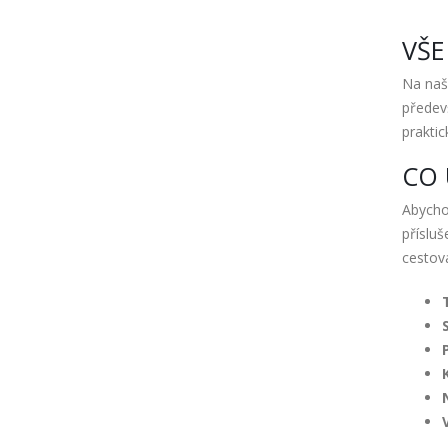
VŠE
Na naš
předev
prakti
CO 
Abychom
přísluš
cestová