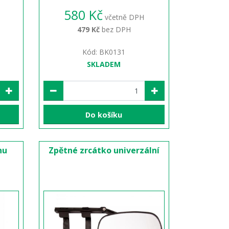
580 Kč
včetně DPH
479 Kč
bez DPH
Kód: BK0131
SKLADEM
Do košíku
nu
Zpětné zrcátko univerzální