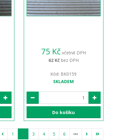
75 Kč
včetně DPH
62 Kč
bez DPH
Kód: BK0159
SKLADEM
Do košíku
1
2
3
4
5
6