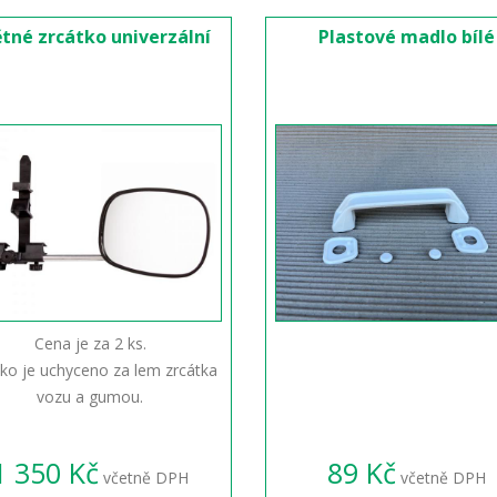
tné zrcátko univerzální
Plastové madlo bílé
Cena je za 2 ks.
tko je uchyceno za lem zrcátka
vozu a gumou.
1 350 Kč
89 Kč
včetně DPH
včetně DPH