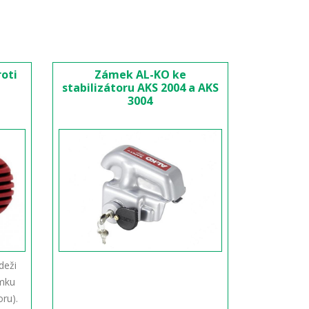
roti
Zámek AL-KO ke
stabilizátoru AKS 2004 a AKS
3004
deži
ámku
oru).