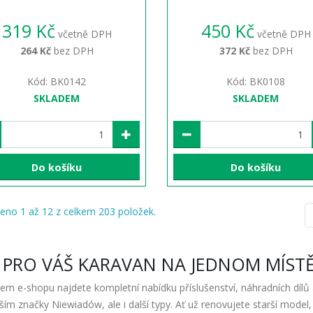
319 Kč
450 Kč
včetně DPH
včetně DPH
264 Kč
bez DPH
372 Kč
bez DPH
Kód: BK0142
Kód: BK0108
SKLADEM
SKLADEM
Do košíku
Do košíku
eno 1 až 12 z celkem 203 položek.
 PRO VÁŠ KARAVAN NA JEDNOM MÍST
em e-shopu najdete kompletní nabídku příslušenství, náhradních dílů
ším značky Niewiadów, ale i další typy. Ať už renovujete starší model