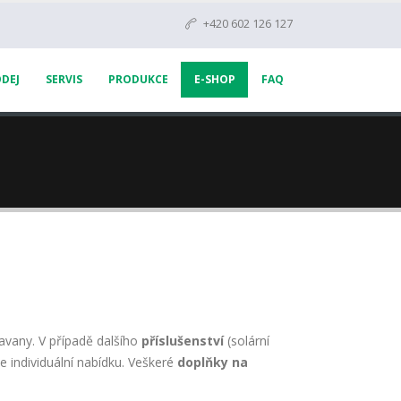
+420 602 126 127
DEJ
SERVIS
PRODUKCE
E-SHOP
FAQ
ravany. V případě dalšího
příslušenství
(solární
e individuální nabídku. Veškeré
doplňky na