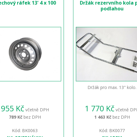
echový ráfek 13' 4 x 100
Držák rezervního kola 
podlahou
Držák pro max. 13" kolo.
955 Kč
1 770 Kč
včetně DPH
včetně DP
789 Kč
bez DPH
1 463 Kč
bez DPH
Kód: BK0063
Kód: BK0077