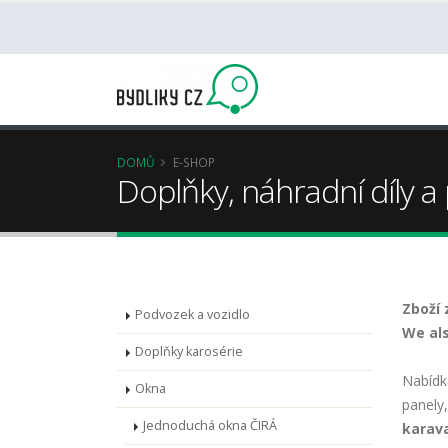
DOMŮ
E-SHOP
Doplňky, náhradní díly a
Zboží 
Podvozek a vozidlo
We als
Doplňky karosérie
Nabídk
Okna
panely
Jednoduchá okna ČIRÁ
karav