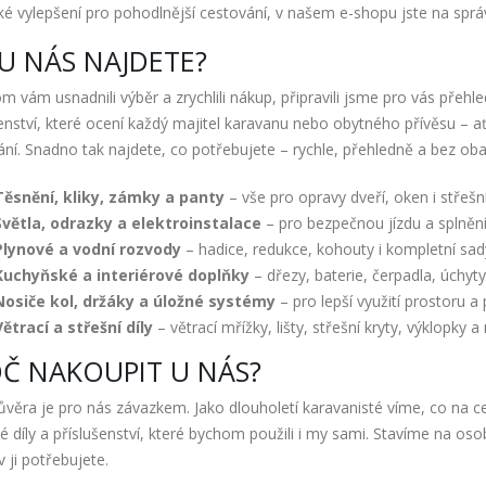
cké vylepšení pro pohodlnější cestování, v našem e-shopu jste na sprá
U NÁS NAJDETE?
 vám usnadnili výběr a zrychlili nákup, připravili jsme pro vás přehl
enství, které ocení každý majitel karavanu nebo obytného přívěsu – a
ní. Snadno tak najdete, co potřebujete – rychle, přehledně a bez obav
Těsnění, kliky, zámky a panty
– vše pro opravy dveří, oken i střešní
Světla, odrazky a elektroinstalace
– pro bezpečnou jízdu a splnění
Plynové a vodní rozvody
– hadice, redukce, kohouty i kompletní sad
Kuchyňské a interiérové doplňky
– dřezy, baterie, čerpadla, úchyty,
Nosiče kol, držáky a úložné systémy
– pro lepší využití prostoru a
Větrací a střešní díly
– větrací mřížky, lišty, střešní kryty, výklopky a
Č NAKOUPIT U NÁS?
ůvěra je pro nás závazkem. Jako dlouholetí karavanisté víme, co na c
 díly a příslušenství, které bychom použili i my sami. Stavíme na oso
v ji potřebujete.