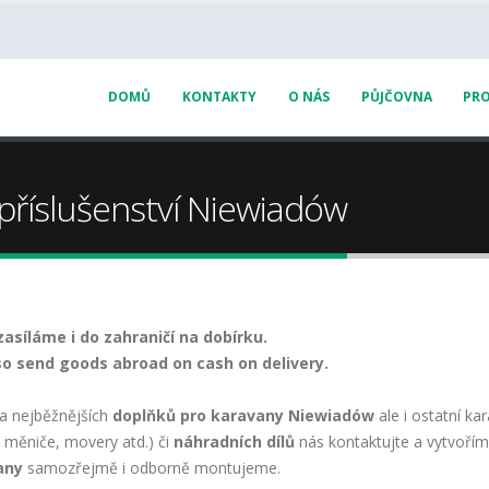
DOMŮ
KONTAKTY
O NÁS
PŮJČOVNA
PRO
 příslušenství Niewiadów
zasíláme i do zahraničí na dobírku.
o send goods abroad on cash on delivery.
a nejběžnějších
doplňků pro karavany Niewiadów
ale i ostatní ka
, měniče, movery atd.) či
náhradních dílů
nás kontaktujte a vytvořím
any
samozřejmě i odborně montujeme.