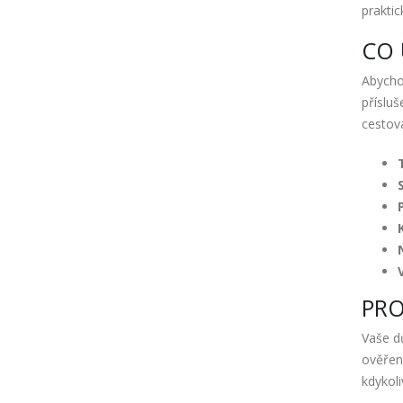
prakti
CO 
Abychom
přísluš
cestová
PRO
Vaše d
ověřené
kdykoli