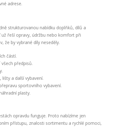
vné adrese.
edně strukturovanou nabídku doplňků, dílů a
ť už řeší opravy, údržbu nebo komfort při
, že by vybrané díly neseděly.
ch částí.
 všech předpisů.
y.
 lišty a další vybavení.
 přepravu sportovního vybavení.
 náhradní plasty.
estách opravdu funguje. Proto nabízíme jen
bním přístupu, znalosti sortimentu a rychlé pomoci,