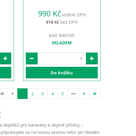
990 Kč
včetně DPH
818 Kč
bez DPH
Kód: BK0109
SKLADEM
Do košíku
1
2
3
4
5
Ě
 a doplňků pro karavany a obytné přívěsy –
, připravujete se na novou sezónu nebo jen hledáte