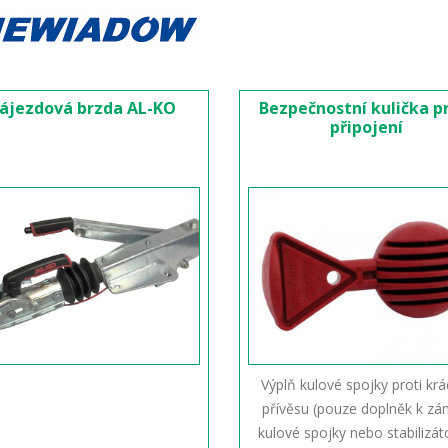
ájezdová brzda AL-KO
Bezpečnostní kulička p
připojení
Výplň kulové spojky proti krá
přívěsu (pouze doplněk k z
kulové spojky nebo stabilizát