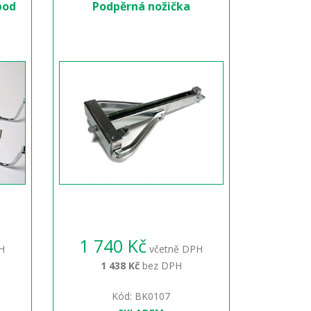
pod
Podpěrná nožička
1 740 Kč
H
včetně DPH
1 438 Kč
bez DPH
Kód: BK0107