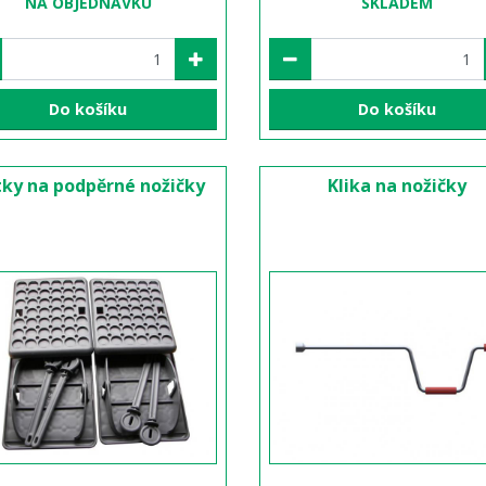
NA OBJEDNÁVKU
SKLADEM
Do košíku
Do košíku
ky na podpěrné nožičky
Klika na nožičky