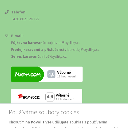
Telefon:
+420 602 126 127
E-mail:
Půjčovna karavanů:
pujcovna@bydliky.cz
Prodej karavanů a příslušenství:
prodej@bydliky.cz
Servis karavanů:
info@bydliky.cz
Používáme soubory cookies
Kliknutím na
Povolit vše
udělujete souhlas s používáním