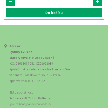
Do košíku
Adresa:
Bydliky CZ, s.r.o.
Masarykova 619, 252 19 Rudná
IČO: 08668019 DIČ: CZ08668019
Společnost je vedená v obchodním rejstříku
vedeném u Městského soudu v Praze,
spisová značka: C 322912
Sídlo společnosti:
Šeříková 758, 273 43 Buštěhrad
(pouze korespondenční adresa)