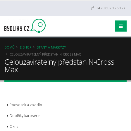
+420 602 126 127
DOMŮ
E-SHOP
STANY A MARKÝZY
CELOUZAVIRATELNÝ PŘEDSTAN N-CROSS MAX
Celouzaviratelný předstan N-Cross
Max
Podvozek a vozidlo
Doplňky karosérie
Okna