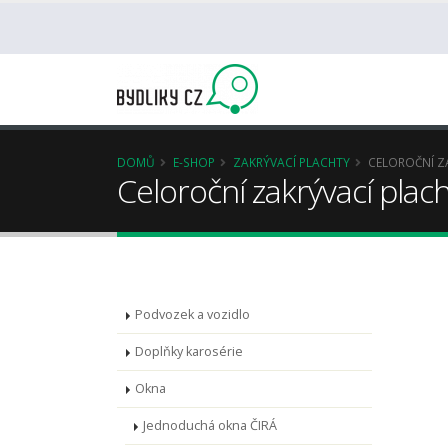
DOMŮ
E-SHOP
ZAKRÝVACÍ PLACHTY
CELOROČNÍ Z
Celoroční zakrývací pla
Podvozek a vozidlo
Doplňky karosérie
Okna
Jednoduchá okna ČIRÁ