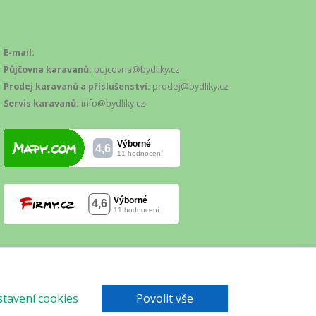
E-mail:
Půjčovna karavanů:
pujcovna@bydliky.cz
Prodej karavanů a příslušenství:
prodej@bydliky.cz
Servis karavanů:
info@bydliky.cz
tavení cookies
Povolit vše
Mapa webu