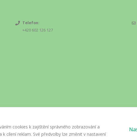
Telefon:
+420 602 126 127
váním cookies k zajištění správného zobrazování a
Nas
 k cílení reklam. Své předvolby lze změnit v nastavení
ights Reserved.
GDPR