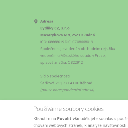
Adresa:
Bydliky CZ, s.r.o.
Masarykova 619, 252 19 Rudná
IČO: 08668019 DIČ: CZ08668019
Společnost je vedená v obchodním rejstříku
vedeném u Městského soudu v Praze,
spisová značka: C 322912
Sídlo společnosti:
Šeříková 758, 273 43 Buštěhrad
(pouze korespondenční adresa)
Používáme soubory cookies
Kliknutím na
Povolit vše
udělujete souhlas s použí
chování webových stránek, k analýze návštěvnosti a
© Copyright
AM
2019.
Marketing
, All R