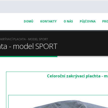
DOMŮ
KONTAKTY
O NÁS
PŮJČOVNA
PRO
AKRÝVACÍ PLACHTA - MODEL SPORT
chta - model SPORT
Celoroční zakrývací plachta - 