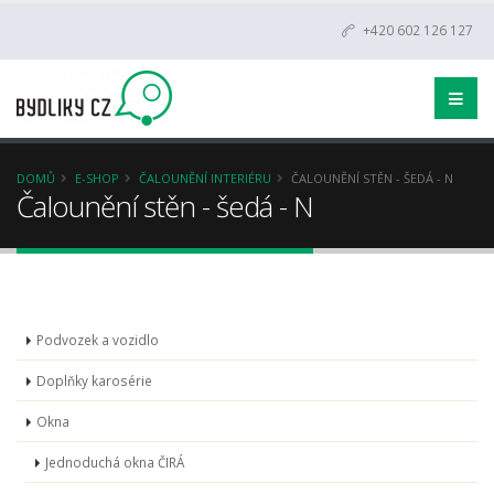
+420 602 126 127
DOMŮ
E-SHOP
ČALOUNĚNÍ INTERIÉRU
ČALOUNĚNÍ STĚN - ŠEDÁ - N
Čalounění stěn - šedá - N
Podvozek a vozidlo
Doplňky karosérie
Okna
Jednoduchá okna ČIRÁ