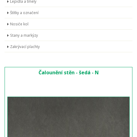
Lepidla a tmely
Štítky a označení
Nosiče kol
Stany a markýzy
Zakrývací plachty
Čalounění stěn - šedá - N