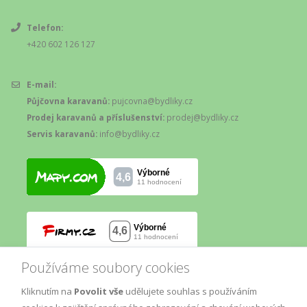
Telefon:
+420 602 126 127
E-mail:
Půjčovna karavanů:
pujcovna@bydliky.cz
Prodej karavanů a příslušenství:
prodej@bydliky.cz
Servis karavanů:
info@bydliky.cz
Používáme soubory cookies
Kliknutím na
Povolit vše
udělujete souhlas s používáním