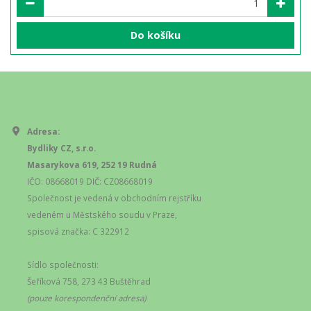
Do košíku
Adresa:
Bydliky CZ, s.r.o.
Masarykova 619, 252 19 Rudná
IČO: 08668019 DIČ: CZ08668019
Společnost je vedená v obchodním rejstříku
vedeném u Městského soudu v Praze,
spisová značka: C 322912
Sídlo společnosti:
Šeříková 758, 273 43 Buštěhrad
(pouze korespondenční adresa)