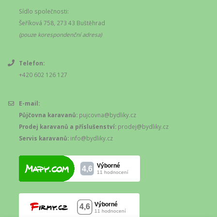
Sídlo společnosti:
Šeříková 758, 273 43 Buštěhrad
(pouze korespondenční adresa)
Telefon:
+420 602 126 127
E-mail:
Půjčovna karavanů:
pujcovna@bydliky.cz
Prodej karavanů a příslušenství:
prodej@bydliky.cz
Servis karavanů:
info@bydliky.cz