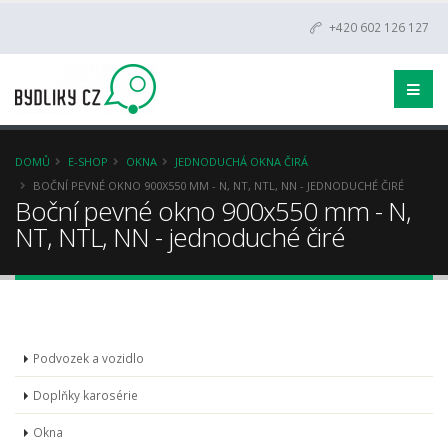
+420 602 126 127
DOMŮ
E-SHOP
OKNA
JEDNODUCHÁ OKNA ČIRÁ
BOČNÍ PEVNÉ OKNO 900X550 MM - N, NT, NTL, NN - JEDNODUCHÉ ČIRÉ
Boční pevné okno 900x550 mm - N,
NT, NTL, NN - jednoduché čiré
Podvozek a vozidlo
Doplňky karosérie
Okna