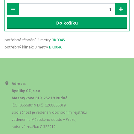
Do košíku
potřebné těsnění: 3 metry
BK0045
potřebný klínek: 3 metry
BK0046
Adresa:
Bydliky CZ, s.r.o.
Masarykova 619, 252 19 Rudná
IČO: 08668019 DIČ: CZ08668019
Společnost je vedená v obchodním rejstříku
vedeném u Městského soudu v Praze,
spisová značka: C 322912