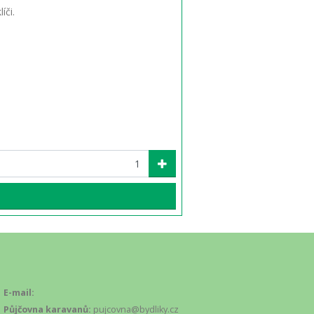
íči.
E-mail:
Půjčovna karavanů:
pujcovna@bydliky.cz