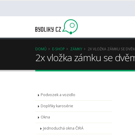
DOMŮ
E-SHOP
ZÁMKY
2X VLOŽKA ZÁMKU SE DVĚMA
2x vložka zámku se dvěma
Podvozek a vozidlo
Doplňky karosérie
Okna
Jednoduchá okna ČIRÁ