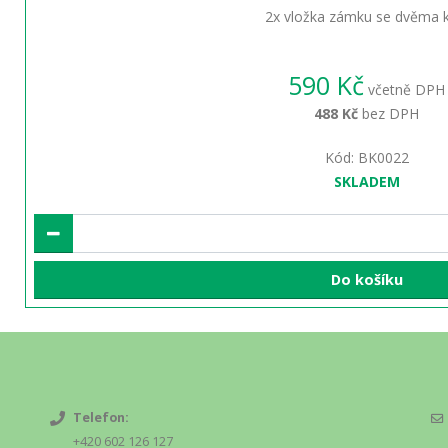
2x vložka zámku se dvěma kl
590 Kč
včetně DPH
488 Kč
bez DPH
Kód: BK0022
SKLADEM
Do košíku
Telefon:
+420 602 126 127