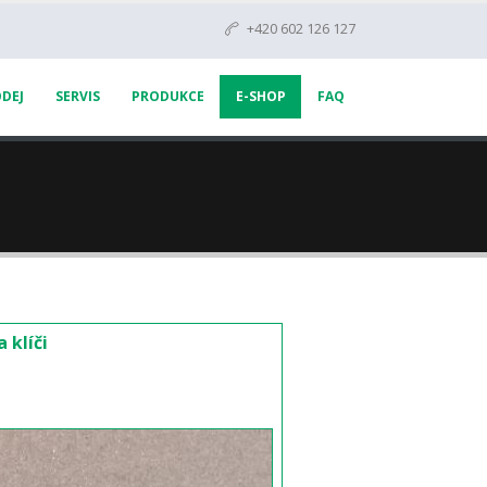
+420 602 126 127
DEJ
SERVIS
PRODUKCE
E-SHOP
FAQ
 klíči