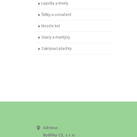
Lepidla a tmely
Štítky a označení
Nosiče kol
Stany a markýzy
Zakrývací plachty
Adresa:
Bydliky CZ, s.r.o.