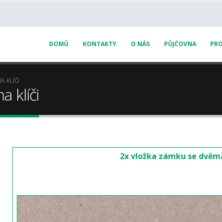
DOMŮ
KONTAKTY
O NÁS
PŮJČOVNA
PRO
 KLÍČI
 klíči
2x vložka zámku se dvěma