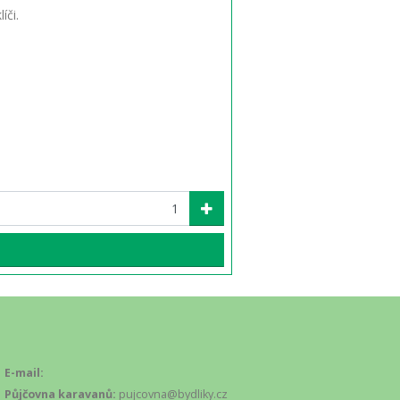
íči.
E-mail:
Půjčovna karavanů:
pujcovna@bydliky.cz