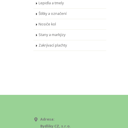
Lepidla a tmely
Štítky a označení
Nosiče kol
Stany a markýzy
Zakrývací plachty
Adresa:
Bydliky CZ, s.r.o.