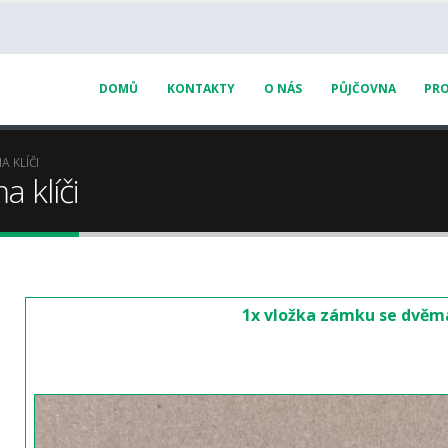
DOMŮ
KONTAKTY
O NÁS
PŮJČOVNA
PRO
 KLÍČI
 klíči
1x vložka zámku se dvěma