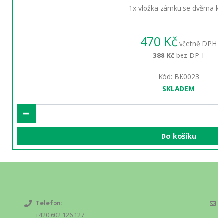
1x vložka zámku se dvěma kl
470 Kč
včetně DPH
388 Kč
bez DPH
Kód: BK0023
SKLADEM
Do košíku
Telefon:
+420 602 126 127