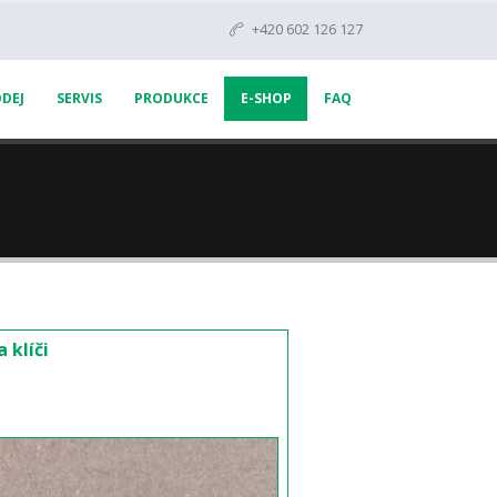
+420 602 126 127
DEJ
SERVIS
PRODUKCE
E-SHOP
FAQ
 klíči