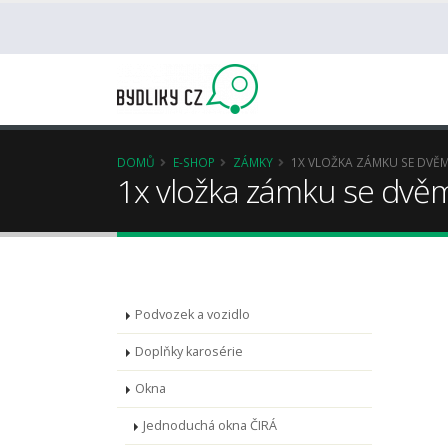
DOMŮ
E-SHOP
ZÁMKY
1X VLOŽKA ZÁMKU SE DVĚMA
1x vložka zámku se dvěma
Podvozek a vozidlo
Doplňky karosérie
Okna
Jednoduchá okna ČIRÁ