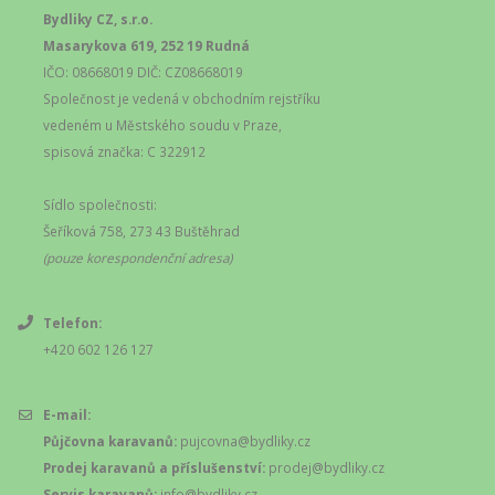
Bydliky CZ, s.r.o.
Masarykova 619, 252 19 Rudná
IČO: 08668019 DIČ: CZ08668019
Společnost je vedená v obchodním rejstříku
vedeném u Městského soudu v Praze,
spisová značka: C 322912
Sídlo společnosti:
Šeříková 758, 273 43 Buštěhrad
(pouze korespondenční adresa)
Telefon:
+420 602 126 127
E-mail:
Půjčovna karavanů:
pujcovna@bydliky.cz
Prodej karavanů a příslušenství:
prodej@bydliky.cz
Servis karavanů:
info@bydliky.cz