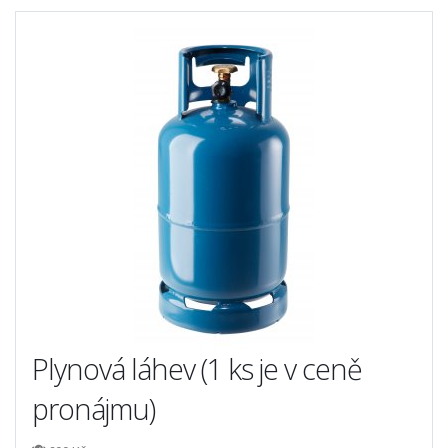
Plynová láhev (1 ks je v ceně
pronájmu)