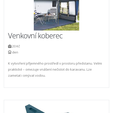
Venkovní koberec
20 Kč
den
K vytvoření příjemného prostředí v prostoru předstanu. Velmi
praktické – omezuje vnášení nečistot do karavanu. Lze
zametat i omývat vodou.