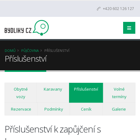
+420 602 126 127
DOMŮ
PŮJČOVNA
PŘÍSLUŠENSTVÍ
Příslušenství
Obytné
Karavany
Příslušenství
Volné
vozy
termíny
Rezervace
Podmínky
Ceník
Galerie
Příslušenství k zapůjčení s