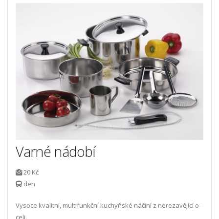
Varné nádobí
20 Kč
den
Vysoce kvalitní, multi­funkční kuchyňské náčiní z nerezavějící o­
celi.