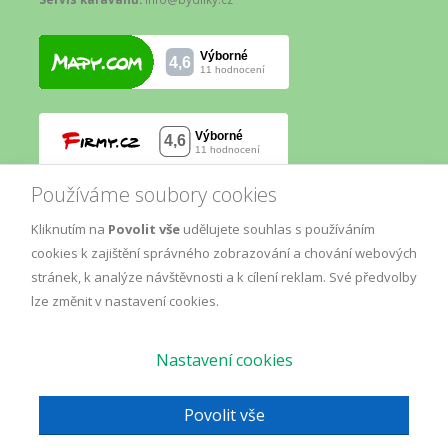
Používáme soubory cookies
Kliknutím na
Povolit vše
udělujete souhlas s používáním
cookies k zajištění správného zobrazování a chování webových
stránek, k analýze návštěvnosti a k cílení reklam. Své předvolby
lze změnit v nastavení cookies.
Nastavení cookies
© Copyright
AM
2019.
Marketing
, All Rights Reserved.
GDPR
Povolit vše
Mapa webu