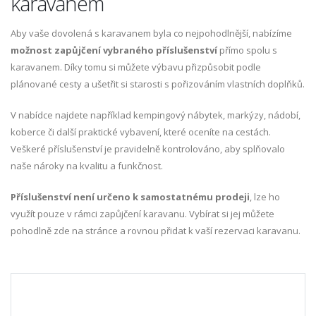
karavanem
Aby vaše dovolená s karavanem byla co nejpohodlnější, nabízíme
možnost zapůjčení vybraného příslušenství
přímo spolu s
karavanem. Díky tomu si můžete výbavu přizpůsobit podle
plánované cesty a ušetřit si starosti s pořizováním vlastních doplňků.
V nabídce najdete například kempingový nábytek, markýzy, nádobí,
koberce či další praktické vybavení, které oceníte na cestách.
Veškeré příslušenství je pravidelně kontrolováno, aby splňovalo
naše nároky na kvalitu a funkčnost.
Příslušenství není určeno k samostatnému prodeji
, lze ho
využít pouze v rámci zapůjčení karavanu. Vybírat si jej můžete
pohodlně zde na stránce a rovnou přidat k vaší rezervaci karavanu.