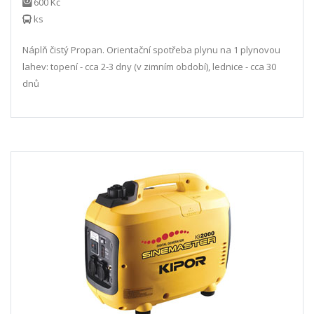
600 Kč
ks
Náplň čistý Propan. Orientační spotřeba plynu na 1 plynovou
lahev: topení - cca 2-3 dny (v zimním období), lednice - cca 30
dnů