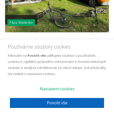
Pápa, Maďarsko
Používáme soubory cookies
Kliknutím na
Povolit vše
udělujete souhlas s používáním
cookies k zajištění správného zobrazování a chování webových
Adresa:
stránek, k analýze návštěvnosti a k cílení reklam. Své předvolby
Bydliky CZ, s.r.o.
lze změnit v nastavení cookies.
Masarykova 619, 252 19 Rudná
IČO: 08668019 DIČ: CZ08668019
Společnost je vedená v obchodním rejstříku
Nastavení cookies
vedeném u Městského soudu v Praze,
spisová značka: C 322912
Povolit vše
Sídlo společnosti: