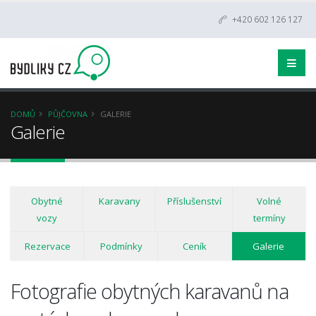
+420 602 126 127
DOMŮ
PŮJČOVNA
GALERIE
Galerie
Obytné
Karavany
Příslušenství
Volné
vozy
termíny
Rezervace
Podmínky
Ceník
Galerie
Fotografie obytných karavanů na