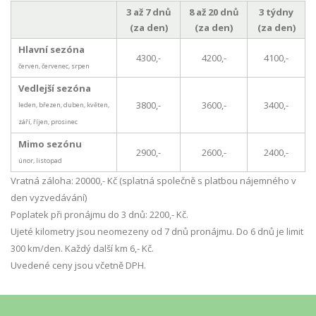
3 až 7 dnů
8 až 20 dnů
3 týdny
(za den)
(za den)
(za den)
Hlavní sezóna
4300,-
4200,-
4100,-
červen, červenec, srpen
Vedlejší sezóna
3800,-
3600,-
3400,-
leden, březen, duben, květen,
září, říjen, prosinec
Mimo sezónu
2900,-
2600,-
2400,-
únor, listopad
Vratná záloha: 20000,- Kč (splatná společně s platbou nájemného v
den vyzvedávání)
Poplatek při pronájmu do 3 dnů: 2200,- Kč.
Ujeté kilometry jsou neomezeny od 7 dnů pronájmu. Do 6 dnů je limit
300 km/den. Každý další km 6,- Kč.
Uvedené ceny jsou včetně DPH.