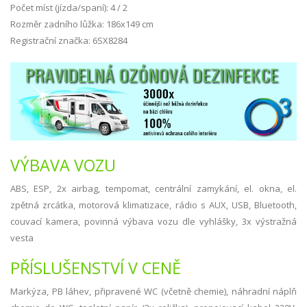
Počet míst (jízda/spaní): 4 / 2
Rozměr zadního lůžka: 186x149 cm
Registrační značka: 6SX8284
VÝBAVA VOZU
ABS, ESP, 2x airbag, tempomat, centrální zamykání, el. okna, el.
zpětná zrcátka, motorová klimatizace, rádio s AUX, USB, Bluetooth,
couvací kamera, povinná výbava vozu dle vyhlášky, 3x výstražná
vesta
PŘÍSLUŠENSTVÍ V CENĚ
Markýza, PB láhev, připravené WC (včetně chemie), náhradní náplň