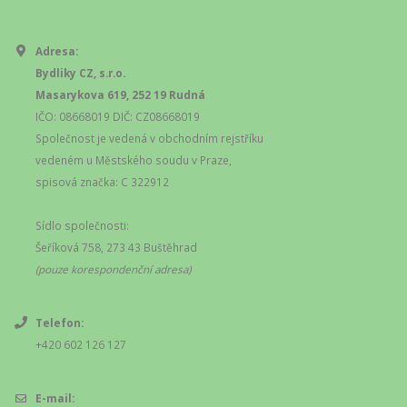
Adresa:
Bydliky CZ, s.r.o.
Masarykova 619, 252 19 Rudná
IČO: 08668019 DIČ: CZ08668019
Společnost je vedená v obchodním rejstříku
vedeném u Městského soudu v Praze,
spisová značka: C 322912
Sídlo společnosti:
Šeříková 758, 273 43 Buštěhrad
(pouze korespondenční adresa)
Telefon:
+420 602 126 127
E-mail: