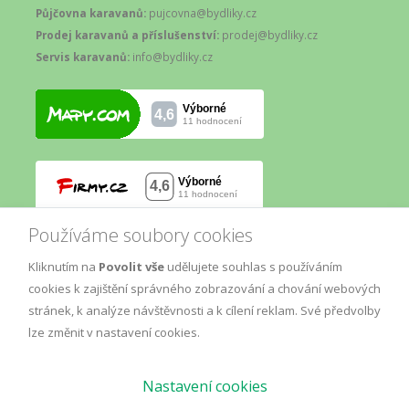
Půjčovna karavanů:
pujcovna@bydliky.cz
Prodej karavanů a příslušenství:
prodej@bydliky.cz
Servis karavanů:
info@bydliky.cz
Používáme soubory cookies
Kliknutím na
Povolit vše
udělujete souhlas s používáním
cookies k zajištění správného zobrazování a chování webových
stránek, k analýze návštěvnosti a k cílení reklam. Své předvolby
lze změnit v nastavení cookies.
Nastavení cookies
© Copyright
AM
2019.
Marketing
, All Rights Reserved.
GDPR