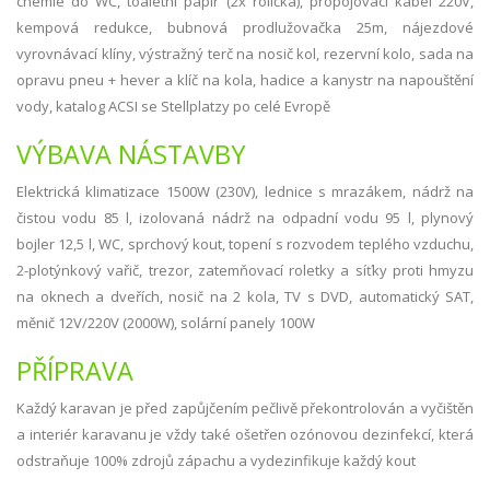
chemie do WC, toaletní papír (2x rolička), propojovací kabel 220V,
kempová redukce, bubnová prodlužovačka 25m, nájezdové
vyrovnávací klíny, výstražný terč na nosič kol, rezervní kolo, sada na
opravu pneu + hever a klíč na kola, hadice a kanystr na napouštění
vody, katalog ACSI se Stellplatzy po celé Evropě
VÝBAVA NÁSTAVBY
Elektrická klimatizace 1500W (230V), lednice s mrazákem, nádrž na
čistou vodu 85 l, izolovaná nádrž na odpadní vodu 95 l, plynový
bojler 12,5 l, WC, sprchový kout, topení s rozvodem teplého vzduchu,
2-plotýnkový vařič, trezor, zatemňovací roletky a síťky proti hmyzu
na oknech a dveřích, nosič na 2 kola, TV s DVD, automatický SAT,
měnič 12V/220V (2000W), solární panely 100W
PŘÍPRAVA
Každý karavan je před zapůjčením pečlivě překontrolován a vyčištěn
a interiér karavanu je vždy také ošetřen ozónovou dezinfekcí, která
odstraňuje 100% zdrojů zápachu a vydezinfikuje každý kout