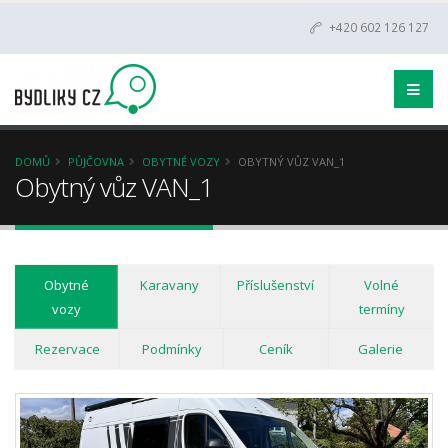
+420 602 126 127
DOMŮ
PŮJČOVNA
OBYTNÉ VOZY
OBYTNÝ VŮZ VAN_1
Obytný vůz VAN_1
Obytné
Karavany
Příslušenství
Volné
vozy
termíny
Rezervace
Podmínky
Ceník
Galerie