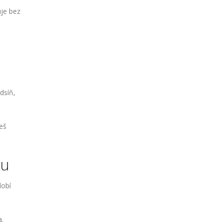
uje bez
dsíň,
eš
du
dobí
a.