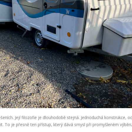
ešeních. Její filozofie je dlouhodobě stejná. Jednoduchá konstrukce, o
t. To je přesně ten přístup, který dává smysl při promyšleném výběru