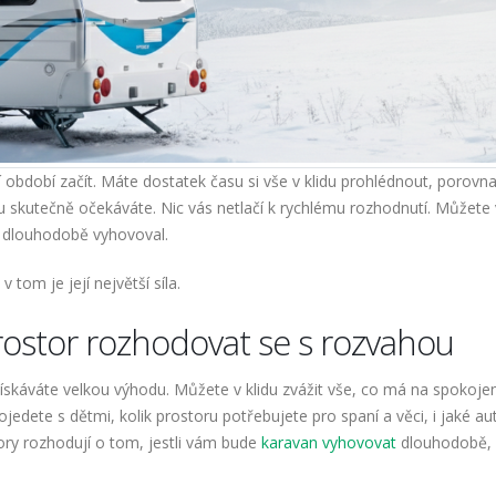
ní období začít. Máte dostatek času si vše v klidu prohlédnout, porovna
u skutečně očekáváte. Nic vás netlačí k rychlému rozhodnutí. Můžete 
n dlouhodobě vyhovoval.
 tom je její největší síla.
ostor rozhodovat se s rozvahou
skáváte velkou výhodu. Můžete v klidu zvážit vše, co má na spokoje
pojedete s dětmi, kolik prostoru potřebujete pro spaní a věci, i jaké au
tory rozhodují o tom, jestli vám bude
karavan vyhovovat
dlouhodobě,