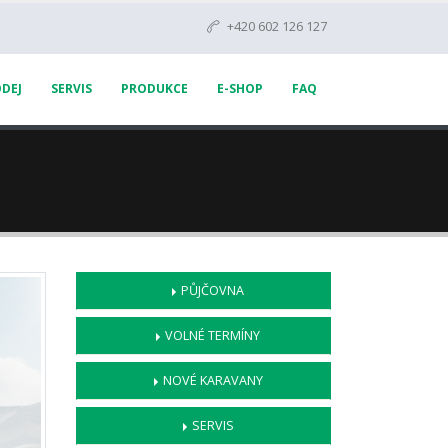
+420 602 126 127
DEJ
SERVIS
PRODUKCE
E-SHOP
FAQ
PŮJČOVNA
VOLNÉ TERMÍNY
NOVÉ KARAVANY
SERVIS