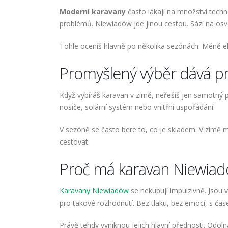
Moderní karavany
často lákají na množství techn
problémů. Niewiadów jde jinou cestou. Sází na osvě
Tohle oceníš hlavně po několika sezónách. Méně e
Promyšlený výběr dává p
Když vybíráš karavan v zimě, neřešíš jen samotný 
nosiče, solární systém nebo vnitřní uspořádání.
V sezóně se často bere to, co je skladem. V zimě 
cestovat.
Proč má karavan Niewiad
Karavany Niewiadów
se nekupují impulzivně. Jsou vo
pro takové rozhodnutí. Bez tlaku, bez emocí, s čas
Právě tehdy vyniknou jejich hlavní přednosti. Odo