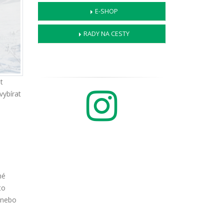
E-SHOP
RADY NA CESTY
t
vybírat
né
to
 nebo