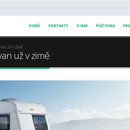
DOMŮ
KONTAKTY
O NÁS
PŮJČOVNA
PRO
VAN UŽ V ZIMĚ
van už v zimě