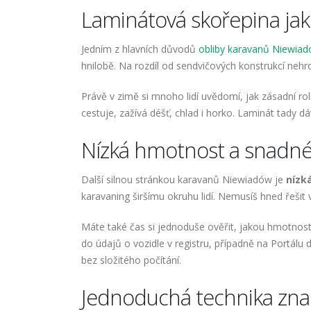
Laminátová skořepina jak
Jedním z hlavních důvodů
obliby karavanů Niewia
hnilobě. Na rozdíl od sendvičových konstrukcí nehr
Právě v zimě si mnoho lidí uvědomí, jak zásadní roli
cestuje, zažívá déšť, chlad i horko. Laminát tady d
Nízká hmotnost a snadné
Další silnou stránkou karavanů Niewiadów je
nízk
karavaning širšímu okruhu lidí. Nemusíš hned řeši
Máte také čas si jednoduše ověřit, jakou hmotnost
do údajů o vozidle v registru, případně na Portálu d
bez složitého počítání.
Jednoduchá technika zn