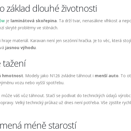
o základ dlouhé životnosti
dów
je
laminátová skořepina
. Ta drží tvar, nenasákne vlhkost a nep
ozí skryté problémy ve stěnách.
 hraje materiál. Karavan není jen sezónní hračka. Je to věc, která stoj
ává
jasnou výhodu
.
 tažení
á hmotnost
. Modely jako N126 zvládne táhnout i
menší auto
. To o
t výměnu vozu nebo vyšší spotřebu.
 může váš vůz táhnout. Stačí se podívat do technických údajů výrob
opravy. Velký technický průkaz už dnes není potřeba. Vše zjistíte rych
amená méně starostí