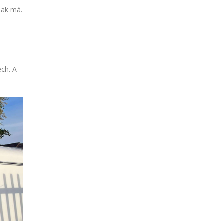
jak má.
ech. A