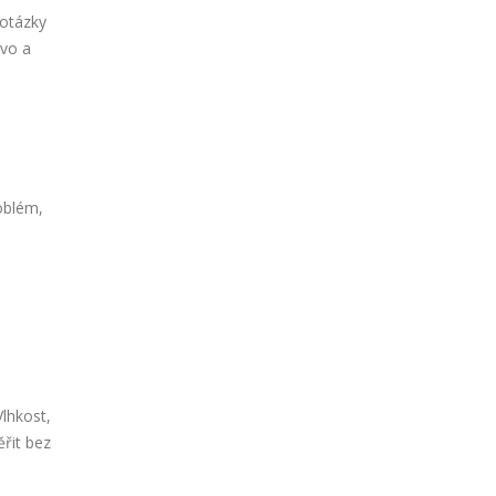
 otázky
ovo a
oblém,
Vlhkost,
řit bez