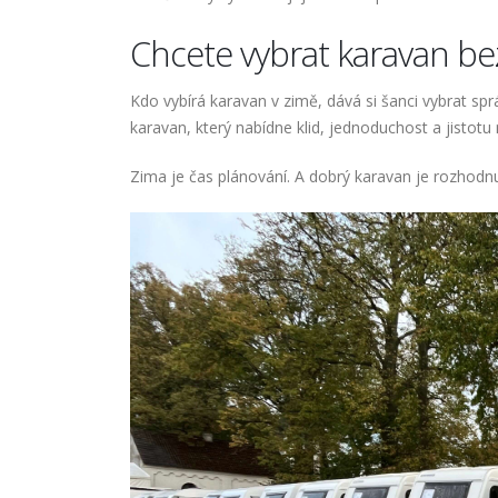
Chcete vybrat karavan b
Kdo vybírá karavan v zimě, dává si šanci vybrat sp
karavan, který nabídne klid, jednoduchost a jistot
Zima je čas plánování. A dobrý karavan je rozhodnutí