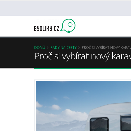
DOMŮ
RADY NA CESTY
PROČ SI VYBÍRAT NOVÝ KARA
Proč si vybírat nový kara