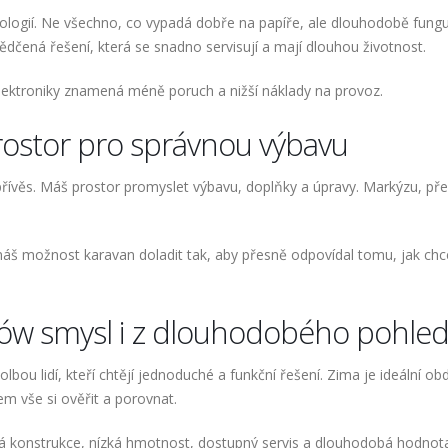
ologií. Ne všechno, co vypadá dobře na papíře, ale dlouhodobě fung
dčená řešení, která se snadno servisují a mají dlouhou životnost.
lektroniky znamená méně poruch a nižší náklady na provoz.
rostor pro správnou výbavu
přívěs. Máš prostor promyslet výbavu, doplňky a úpravy. Markýzu, pře
máš možnost karavan doladit tak, aby přesně odpovídal tomu, jak chc
ów smysl i z dlouhodobého pohle
lbou lidí, kteří chtějí jednoduché a funkční řešení. Zima je ideální ob
em vše si ověřit a porovnat.
lná konstrukce, nízká hmotnost, dostupný servis a dlouhodobá hodnot