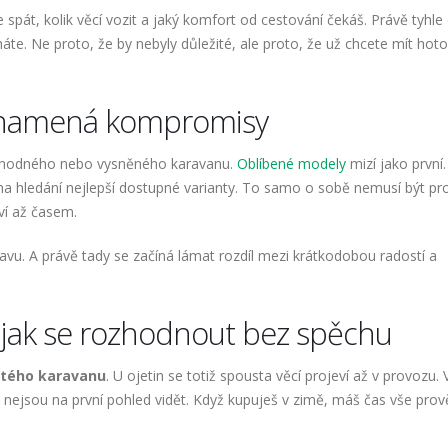
de spát, kolik věcí vozit a jaký komfort od cestování čekáš. Právě tyhle
háte. Ne proto, že by nebyly důležité, ale proto, že už chcete mít hot
znamená kompromisy
u vhodného nebo vysněného karavanu.
Oblíbené modely
mizí jako první.
na hledání nejlepší dostupné varianty. To samo o sobě nemusí být pr
ví až časem.
vu. A právě tady se začíná lámat rozdíl mezi krátkodobou radostí a
 jak se rozhodnout bez spěchu
etého karavanu
. U ojetin se totiž spousta věcí projeví až v provozu. 
nejsou na první pohled vidět. Když kupuješ v zimě, máš čas vše prově