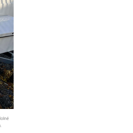
dolné
.