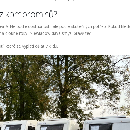
ez kompromisů?
rávně. Ne podle dostupnosti, ale podle skutečných potřeb. Pokud hled
u na dlouhé roky, Niewiadów dává smysl právě teď.
, které se vyplatí dělat v klidu.