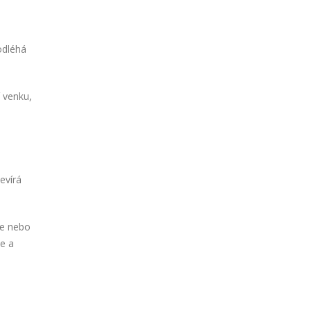
odléhá
í venku,
tevírá
ce nebo
le a