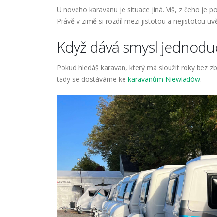
U nového karavanu je situace jiná. Víš, z čeho je
Právě v zimě si rozdíl mezi jistotou a nejistotou uv
Když dává smysl jednoduc
Pokud hledáš karavan, který má sloužit roky bez zb
tady se dostáváme ke
karavanům Niewiadów
.