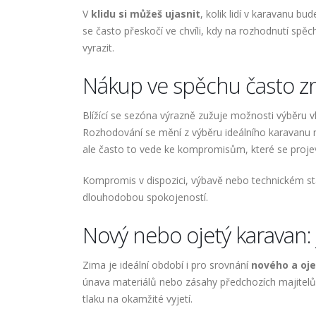
V
klidu si můžeš ujasnit
, kolik lidí v karavanu bu
se často přeskočí ve chvíli, kdy na rozhodnutí spěc
vyrazit.
Nákup ve spěchu často 
Blížící se sezóna výrazně zužuje možnosti výběr
Rozhodování se mění z výběru ideálního karavanu 
ale často to vede ke kompromisům, které se proje
Kompromis v dispozici, výbavě nebo technickém sta
dlouhodobou spokojeností.
Nový nebo ojetý karavan:
Zima je ideální období i pro srovnání
nového a oj
únava materiálů nebo zásahy předchozích majitelů 
tlaku na okamžité vyjetí.