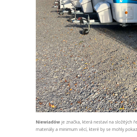
Niewiadów
je značka, která nestaví na složitých ř
materiály a minimum věcí, které by se mohly pokazi