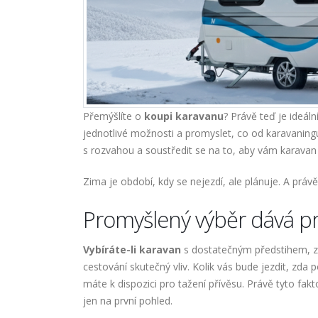
Přemýšlíte o
koupi karavanu
? Právě teď je ideál
jednotlivé možnosti a promyslet, co od karavaning
s rozvahou a soustředit se na to, aby vám karava
Zima je období, kdy se nejezdí, ale plánuje. A právě v
Promyšlený výběr dává pr
Vybíráte-li karavan
s dostatečným předstihem, zí
cestování skutečný vliv. Kolik vás bude jezdit, zda 
máte k dispozici pro tažení přívěsu. Právě tyto fak
jen na první pohled.