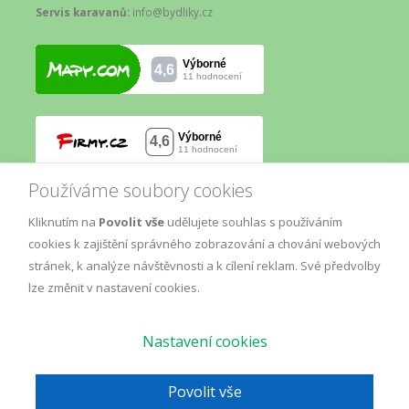
Servis karavanů:
info@bydliky.cz
Používáme soubory cookies
Kliknutím na
Povolit vše
udělujete souhlas s používáním
cookies k zajištění správného zobrazování a chování webových
stránek, k analýze návštěvnosti a k cílení reklam. Své předvolby
lze změnit v nastavení cookies.
Nastavení cookies
© Copyright
AM
2019.
Marketing
, All Rights Reserved.
GDPR
Povolit vše
Mapa webu