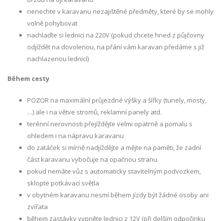
nenechte v karavanu nezajištěné předměty, které by se mohly
volně pohybovat
nachlaďte si lednici na 220V (pokud chcete hned z půjčovny
odjíždět na dovolenou, na přání vám karavan předáme s již
nachlazenou lednicí)
Během cesty
POZOR na maximální průjezdné výšky a šířky (tunely, mosty,
…) ale i na větve stromů, reklamní panely atd.
terénní nerovnosti přejíždějte velmi opatrně a pomalu s
ohledem i na nápravu karavanu
do zatáček si mírně nadjíždějte a mějte na paměti, že zadní
část karavanu vybočuje na opačnou stranu
pokud nemáte vůz s automaticky stavitelným podvozkem,
sklopte potkávací světla
v obytném karavanu nesmí během jízdy být žádné osoby ani
zvířata
během zastávky vypněte lednici z 12V (při delším odpočinku