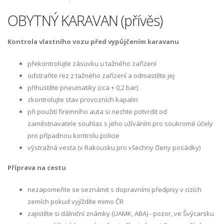
OBYTNÝ KARAVAN (přívěs)
Kontrola vlastního vozu před vypůjčením karavanu
překontrolujte zásuvku u tažného zařízení
odstraňte rez z tažného zařízení a odmastěte jej
přihustěte pneumatiky (cca + 0,2 bar)
zkontrolujte stav provozních kapalin
při použití firemního auta si nechte potvrdit od
zaměstnavatele souhlas s jeho užíváním pro soukromé účely
pro případnou kontrolu policie
výstražná vesta (v Rakousku pro všechny členy posádky)
Příprava na cestu
nezapomeňte se seznámit s dopravními předpisy v cizích
zemích pokud vyjíždíte mimo ČR
zajistěte si dálniční známky (UAMK, ABA) - pozor, ve Švýcarsku