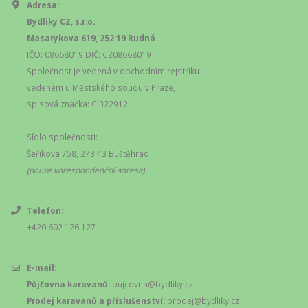
Adresa:
Bydliky CZ, s.r.o.
Masarykova 619, 252 19 Rudná
IČO: 08668019 DIČ: CZ08668019
Společnost je vedená v obchodním rejstříku
vedeném u Městského soudu v Praze,
spisová značka: C 322912
Sídlo společnosti:
Šeříková 758, 273 43 Buštěhrad
(pouze korespondenční adresa)
Telefon:
+420 602 126 127
E-mail:
Půjčovna karavanů:
pujcovna@bydliky.cz
Prodej karavanů a příslušenství:
prodej@bydliky.cz