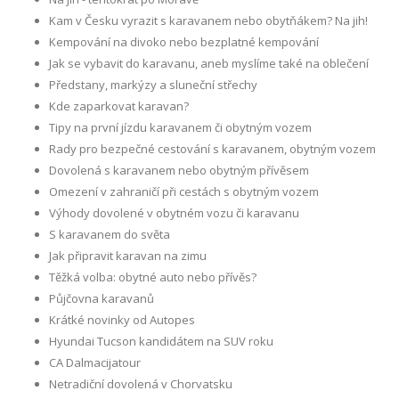
Kam v Česku vyrazit s karavanem nebo obytňákem? Na jih!
Kempování na divoko nebo bezplatné kempování
Jak se vybavit do karavanu, aneb myslíme také na oblečení
Předstany, markýzy a sluneční střechy
Kde zaparkovat karavan?
Tipy na první jízdu karavanem či obytným vozem
Rady pro bezpečné cestování s karavanem, obytným vozem
Dovolená s karavanem nebo obytným přívěsem
Omezení v zahraničí při cestách s obytným vozem
Výhody dovolené v obytném vozu či karavanu
S karavanem do světa
Jak připravit karavan na zimu
Těžká volba: obytné auto nebo přívěs?
Půjčovna karavanů
Krátké novinky od Autopes
Hyundai Tucson kandidátem na SUV roku
CA Dalmacijatour
Netradiční dovolená v Chorvatsku