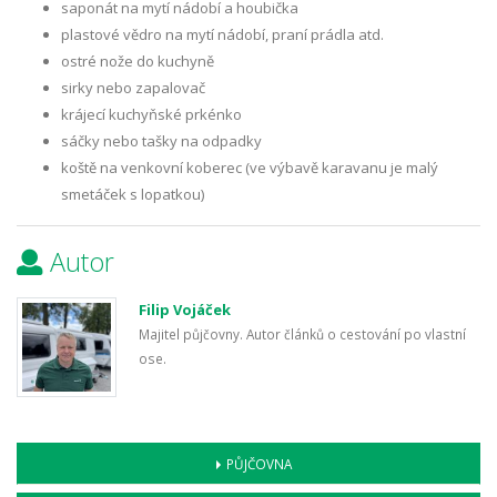
saponát na mytí nádobí a houbička
plastové vědro na mytí nádobí, praní prádla atd.
ostré nože do kuchyně
sirky nebo zapalovač
krájecí kuchyňské prkénko
sáčky nebo tašky na odpadky
koště na venkovní koberec (ve výbavě karavanu je malý
smetáček s lopatkou)
Autor
Filip Vojáček
Majitel půjčovny. Autor článků o cestování po vlastní
ose.
PŮJČOVNA