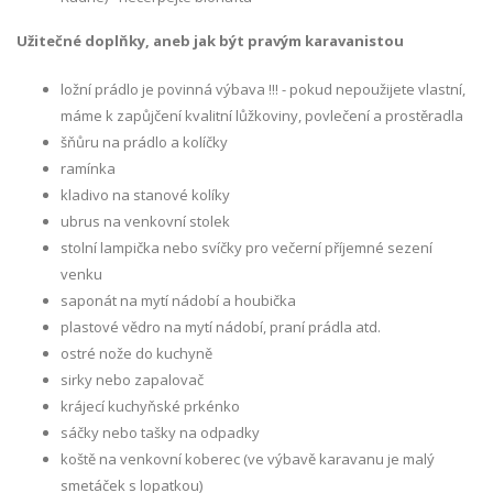
Užitečné doplňky, aneb jak být pravým karavanistou
ložní prádlo je povinná výbava !!! - pokud nepoužijete vlastní,
máme k zapůjčení kvalitní lůžkoviny, povlečení a prostěradla
šňůru na prádlo a kolíčky
ramínka
kladivo na stanové kolíky
ubrus na venkovní stolek
stolní lampička nebo svíčky pro večerní příjemné sezení
venku
saponát na mytí nádobí a houbička
plastové vědro na mytí nádobí, praní prádla atd.
ostré nože do kuchyně
sirky nebo zapalovač
krájecí kuchyňské prkénko
sáčky nebo tašky na odpadky
koště na venkovní koberec (ve výbavě karavanu je malý
smetáček s lopatkou)