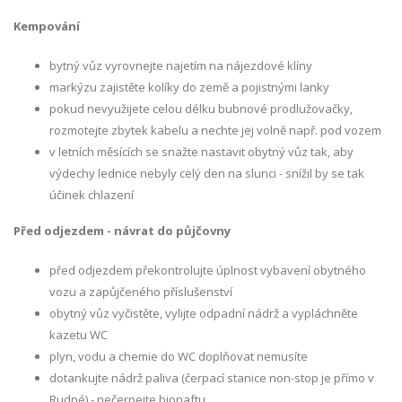
Kempování
bytný vůz vyrovnejte najetím na nájezdové klíny
markýzu zajistěte kolíky do země a pojistnými lanky
pokud nevyužijete celou délku bubnové prodlužovačky,
rozmotejte zbytek kabelu a nechte jej volně např. pod vozem
v letních měsících se snažte nastavit obytný vůz tak, aby
výdechy lednice nebyly celý den na slunci - snížil by se tak
účinek chlazení
Před odjezdem - návrat do půjčovny
před odjezdem překontrolujte úplnost vybavení obytného
vozu a zapůjčeného příslušenství
obytný vůz vyčistěte, vylijte odpadní nádrž a vypláchněte
kazetu WC
plyn, vodu a chemie do WC doplňovat nemusíte
dotankujte nádrž paliva (čerpací stanice non-stop je přímo v
Rudné) - nečerpejte bionaftu