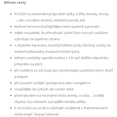
Během cesty
POZOR na maximální průjezdné výšky a šířky (tunely, mosty,
…) ale i na větve stromů, reklamní panely atd.
terénní nerovnosti přejíždějte velmi opatrně a pomalu
mějte na paměti, že přesahující zadní část vozu při zatáčení
vybočuje na opačnou stranu
v obytném karavanu musí být během jízdy všechny osoby na
místech připoutány bezpečnostními pásy
během zastávky vypněte lednici z 12V (při delším odpočinku
přepněte na plyn)
při vzdálení se od soupravy zkontrolujte uzamčení oken, dveří
a klapek
při couvání využijte spolujezdce jako navigátora
nevjíždějte do úzkých ulic center měst
před vjezdem na neznámé místo (kemp, osada, …) raději
obytný vůz odstavte a projděte lokalitu pěšky
k nocování na cestě si vybírejte osvětlená a frekventovaná
místa (např. čerpací stanice)