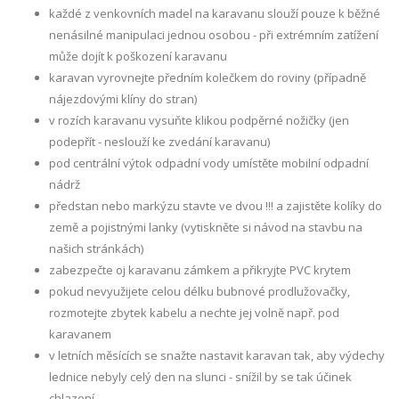
každé z venkovních madel na karavanu slouží pouze k běžné
nenásilné manipulaci jednou osobou - při extrémním zatížení
může dojít k poškození karavanu
karavan vyrovnejte předním kolečkem do roviny (případně
nájezdovými klíny do stran)
v rozích karavanu vysuňte klikou podpěrné nožičky (jen
podepřít - neslouží ke zvedání karavanu)
pod centrální výtok odpadní vody umístěte mobilní odpadní
nádrž
předstan nebo markýzu stavte ve dvou !!! a zajistěte kolíky do
země a pojistnými lanky (vytiskněte si návod na stavbu na
našich stránkách)
zabezpečte oj karavanu zámkem a přikryjte PVC krytem
pokud nevyužijete celou délku bubnové prodlužovačky,
rozmotejte zbytek kabelu a nechte jej volně např. pod
karavanem
v letních měsících se snažte nastavit karavan tak, aby výdechy
lednice nebyly celý den na slunci - snížil by se tak účinek
chlazení