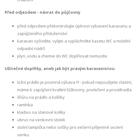
Před odjezdem - návrat do půjčovny
před odjezdem překontrolujte úplnost vybavení karavanu a
zapůjčeného příslušenství
karavan vyčistěte, vylijte a vypláchněte kazetu WC a mobilní
odpadní nádrž
plyn, vodu a chemie do WC doplňovat nemusíte
Užitečné doplňky, aneb jak být pravým karavanistou
ložní prádlo je povinná výbava !!! - pokud nepoužijete vlastní,
máme k zapůjčení kvalitní lůžkoviny, povlečení a prostěradla
šňůru na prádlo a kolíčky
ramínka
kladivo na stanové kolíky
ubrus na venkovní stolek
stolní lampička nebo svíčky pro večerní příjemné sezení
venku