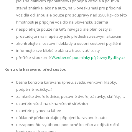
jsou na dálnicích zpoplatněny i přípojná vozidla a používá
stejná známka jako na auto, na Slovesku mají pro přípojná
vozidla odlišnou ale pouze pro soupravy nad 3500 kg - do této
hmotnosti je přípojné vozidlo na Slovensku zdarma
nespoléhejte pouze na GPS navigaci ale plán cesty si
prostudujte i na mapě aby jste předešli stresovým situacím
zkontrolujte si cestovní doklady a osobní cestovní pojištění
informujte své blízké o plánu a trase vaší cesty
přečtěte si pozorně
Všeobecné podmínky půjčovny Bydliky.cz
Kontrola karavanu před cestou
běžná kontrola karavanu (pneu, světla, venkovní klapky,
podpěrné nožičky…)
zamkněte dveře lednice, posuvné dveře, zásuvky, skříňky, …
uzavřete všechna okna včetně střešních
uzavřete plynovou láhev
důkladně překontrolujte připojení karavanu k autu
nezapomeňte vytáhnout pomocné kolečko a odjistit ruční
brzdu na oji karavanu