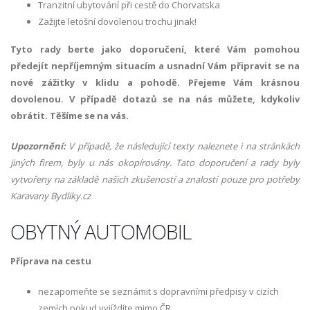
Tranzitní ubytování při cestě do Chorvatska
Zažijte letošní dovolenou trochu jinak!
Tyto rady berte jako doporučení, které Vám pomohou
předejít nepříjemným situacím a usnadní Vám připravit se na
nové zážitky v klidu a pohodě. Přejeme Vám krásnou
dovolenou. V případě dotazů se na nás můžete, kdykoliv
obrátit. Těšíme se na vás.
Upozornění:
V případě, že následující texty naleznete i na stránkách
jiných firem, byly u nás okopírovány. Tato doporučení a rady byly
vytvořeny na základě našich zkušeností a znalostí pouze pro potřeby
Karavany Bydliky.cz
OBYTNÝ AUTOMOBIL
Příprava na cestu
nezapomeňte se seznámit s dopravními předpisy v cizích
zemích pokud vyjíždíte mimo ČR