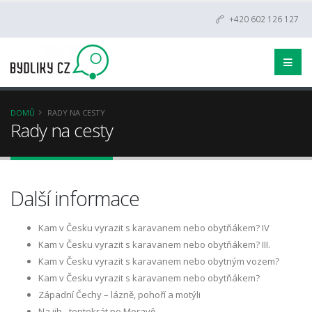
+420 602 126 127
DOMŮ
RADY NA CESTY
Rady na cesty
Další informace
Kam v Česku vyrazit s karavanem nebo obytňákem? IV
Kam v Česku vyrazit s karavanem nebo obytňákem? III.
Kam v Česku vyrazit s karavanem nebo obytným vozem?
Kam v Česku vyrazit s karavanem nebo obytňákem?
Západní Čechy – lázně, pohoří a motýli
Na jih - tentokrát po Moravě