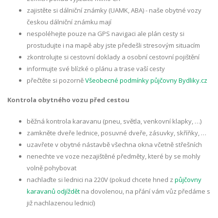
zajistěte si dálniční známky (UAMK, ABA) - naše obytné vozy
českou dálniční známku mají
nespoléhejte pouze na GPS navigaci ale plán cesty si
prostudujte i na mapě aby jste předešli stresovým situacím
zkontrolujte si cestovní doklady a osobní cestovní pojištění
informujte své blízké o plánu a trase vaší cesty
přečtěte si pozorně
Všeobecné podmínky půjčovny Bydliky.cz
Kontrola obytného vozu před cestou
běžná kontrola karavanu (pneu, světla, venkovní klapky, …)
zamkněte dveře lednice, posuvné dveře, zásuvky, skříňky, …
uzavřete v obytné nástavbě všechna okna včetně střešních
nenechte ve voze nezajištěné předměty, které by se mohly
volně pohybovat
nachlaďte si lednici na 220V (pokud chcete hned z
půjčovny
karavanů odjíždět
na dovolenou, na přání vám vůz předáme s
již nachlazenou lednicí)