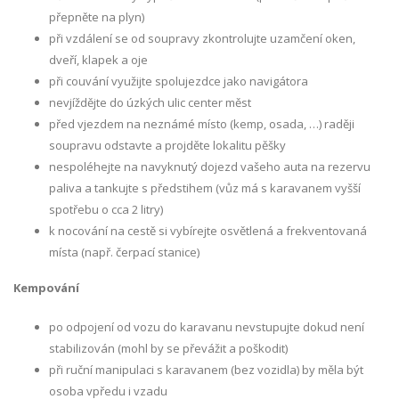
přepněte na plyn)
při vzdálení se od soupravy zkontrolujte uzamčení oken,
dveří, klapek a oje
při couvání využijte spolujezdce jako navigátora
nevjíždějte do úzkých ulic center měst
před vjezdem na neznámé místo (kemp, osada, …) raději
soupravu odstavte a projděte lokalitu pěšky
nespoléhejte na navyknutý dojezd vašeho auta na rezervu
paliva a tankujte s předstihem (vůz má s karavanem vyšší
spotřebu o cca 2 litry)
k nocování na cestě si vybírejte osvětlená a frekventovaná
místa (např. čerpací stanice)
Kempování
po odpojení od vozu do karavanu nevstupujte dokud není
stabilizován (mohl by se převážit a poškodit)
při ruční manipulaci s karavanem (bez vozidla) by měla být
osoba vpředu i vzadu