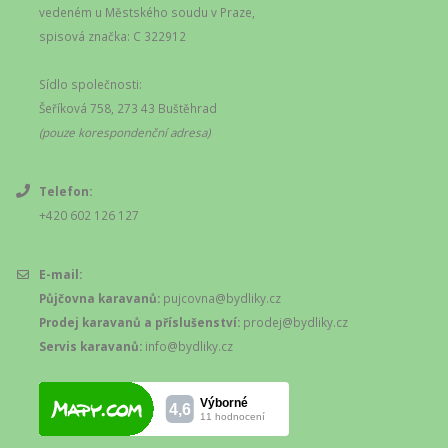
vedeném u Městského soudu v Praze,
spisová značka: C 322912
Sídlo společnosti:
Šeříková 758, 273 43 Buštěhrad
(pouze korespondenční adresa)
Telefon:
+420 602 126 127
E-mail:
Půjčovna karavanů:
pujcovna@bydliky.cz
Prodej karavanů a příslušenství:
prodej@bydliky.cz
Servis karavanů:
info@bydliky.cz