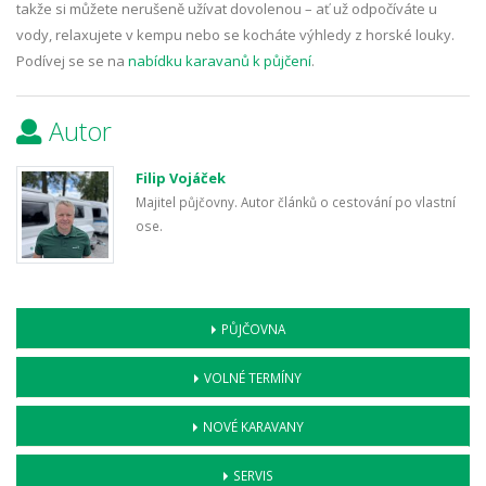
takže si můžete nerušeně užívat dovolenou – ať už odpočíváte u
vody, relaxujete v kempu nebo se kocháte výhledy z horské louky.
Podívej se se na
nabídku karavanů k půjčení
.
Autor
Filip Vojáček
Majitel půjčovny. Autor článků o cestování po vlastní
ose.
PŮJČOVNA
VOLNÉ TERMÍNY
NOVÉ KARAVANY
SERVIS