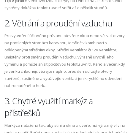
Tip z praxe
: venkovní izolační kryty na čelní okna a střešní stínicí
systémy dokážou teplotu uvnitř snížit až o několik stupňů.
2. Větrání a proudění vzduchu
Pro vytvoření účinného průvanu otevřete okna nebo větrací otvory
na protilehlých stranách karavanu, ideálně v kombinaci s
odklopenými střešními okny. Střešní ventilátor či 12V ventilátor,
umístěný proti směru proudění vzduchu, výrazně urychlí jeho
výměnu a pomůže snížit pocitovou teplotu uvnitř. Ráno a večer, kdy
je venku chladněji, větrejte naplno, přes den udržujte otvory
zavřené, zastíněné a využívejte ventilaci jen k rychlému odvedení
nahromaděného horka.
3. Chytré využití markýz a
přístřešků
Markýza natažená tak, aby stínila okna a dveře, má výrazný vliv na
teplotu uvnitř. Boční clony zastaví nízké odpolední slunce. V horkých