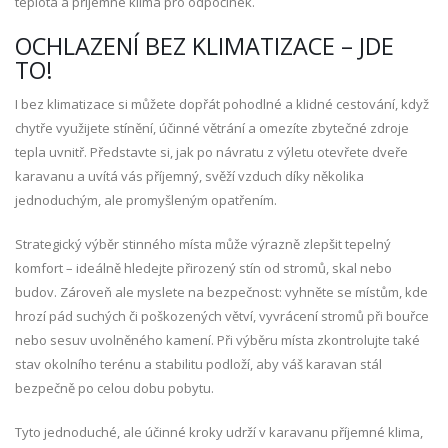
teplota a příjemné klima pro odpočinek.
OCHLAZENÍ BEZ KLIMATIZACE – JDE
TO!
I bez klimatizace si můžete dopřát pohodlné a klidné cestování, když
chytře využijete stínění, účinné větrání a omezíte zbytečné zdroje
tepla uvnitř. Představte si, jak po návratu z výletu otevřete dveře
karavanu a uvítá vás příjemný, svěží vzduch díky několika
jednoduchým, ale promyšleným opatřením.
Strategický výběr stinného místa může výrazně zlepšit tepelný
komfort – ideálně hledejte přirozený stín od stromů, skal nebo
budov. Zároveň ale myslete na bezpečnost: vyhněte se místům, kde
hrozí pád suchých či poškozených větví, vyvrácení stromů při bouřce
nebo sesuv uvolněného kamení. Při výběru místa zkontrolujte také
stav okolního terénu a stabilitu podloží, aby váš karavan stál
bezpečně po celou dobu pobytu.
Tyto jednoduché, ale účinné kroky udrží v karavanu příjemné klima,