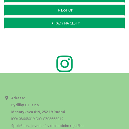
E-SHOP
RADY NA CESTY
Adresa:
Bydliky CZ, s.r.o.
Masarykova 619, 252 19 Rudná
IČO: 08668019 DIČ: CZ08668019
Společnost je vedená v obchodním rejstříku