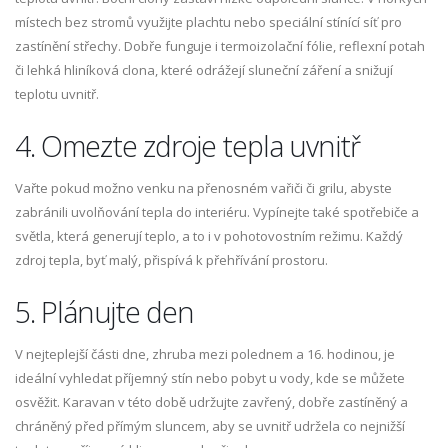
místech bez stromů využijte plachtu nebo speciální stínící síť pro
zastínění střechy. Dobře funguje i termoizolační fólie, reflexní potah
či lehká hliníková clona, které odrážejí sluneční záření a snižují
teplotu uvnitř.
4. Omezte zdroje tepla uvnitř
Vařte pokud možno venku na přenosném vařiči či grilu, abyste
zabránili uvolňování tepla do interiéru. Vypínejte také spotřebiče a
světla, která generují teplo, a to i v pohotovostním režimu. Každý
zdroj tepla, byť malý, přispívá k přehřívání prostoru.
5. Plánujte den
V nejteplejší části dne, zhruba mezi polednem a 16. hodinou, je
ideální vyhledat příjemný stín nebo pobyt u vody, kde se můžete
osvěžit. Karavan v této době udržujte zavřený, dobře zastíněný a
chráněný před přímým sluncem, aby se uvnitř udržela co nejnižší