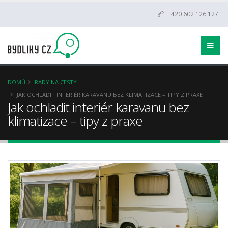
+420 602 126 127
DOMŮ
RADY NA CESTY
JAK OCHLADIT INTERIÉR KARAVANU BEZ KLIMATIZACE – TIPY Z PRAXE
Jak ochladit interiér karavanu bez
klimatizace – tipy z praxe