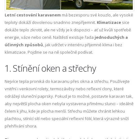
Letní cestování karavanem
má bezesporu své kouzlo, ale vysoké
teploty dokáží dovolenou snadnno znepříjemnit.
Klimatizace
sice
dokáže teplo zkrotit, ale ne vždy je k dispozici – ať už kvůli spotřebě
energie, váze nebo ceně. Naštěstí existuje řada
jednoduchých a
účinných způsobů
, jak udržet v interiéru příjemné klima i bez
klimatizace. Pojďme se na ně společně podívat.
1. Stínění oken a střechy
Nejvíce tepla proniká do karavanu přes okna a střechu. Používejte
vnitřní i venkovní rolety, termozávěsy nebo reflexní clony, které
odrážejí sluneční paprsky. Pokud je to možné, postavte karavan tak,
aby největší plocha oken nebyla vystavena přímému slunci – ideálně
čelem k jihu, kde je plocha menší. Střechu můžete chránit lehkou
plachtou, stínící sítí nebo speciální reflexní fólií, která výrazně sníží
přehřívání shora.