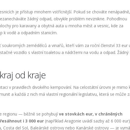
esnicích je přístup mnohem vstřícnější. Pokud se chováte nenápadně
 nezanecháváte žádný odpad, obvykle problém nevznikne. Pohodlnou
 — plochy pro karavany a obytná auta u mnoha měst a vesnic, kde za
p k vodě a odpadním stanicím.
síť soukromých zemědělců a vinařů, kteří vám za roční členství 33 eur
ačné vozidlo s vlastní toaletou a nádržemi na vodu a odpad. Žádný
 kraj od kraje
entaci v pravidlech divokého kempování. Na celostátní úrovni je mimo
it a každá z nich má vlastní regionální legislativu, která se může 
odle regionu — běžně se pohybují
ve stovkách eur, v chráněných
řesáhnout i 3 000 eur
(například Aragonie uvádí sazby až 6 000 eur)
va, Costa del Sol, Baleárské ostrovy nebo Kanárské ostrovy — je vym