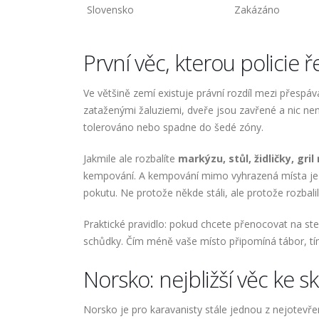
Slovensko
Zakázáno
První věc, kterou policie 
Ve většině zemí existuje právní rozdíl mezi přesp
zataženými žaluziemi, dveře jsou zavřené a nic ne
tolerováno nebo spadne do šedé zóny.
Jakmile ale rozbalíte
markýzu, stůl, židličky, gri
kempování. A kempování mimo vyhrazená místa je v
pokutu. Ne protože někde stáli, ale protože rozbalil
Praktické pravidlo: pokud chcete přenocovat na ste
schůdky. Čím méně vaše místo připomíná tábor, t
Norsko: nejbližší věc ke 
Norsko je pro karavanisty stále jednou z nejotevř