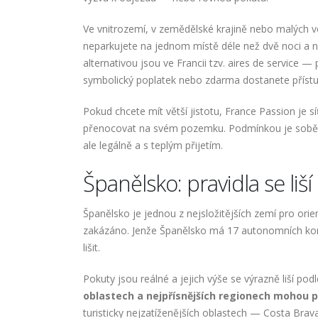
Ve vnitrozemí, v zemědělské krajině nebo malých v
neparkujete na jednom místě déle než dvě noci a
alternativou jsou ve Francii tzv. aires de service
symbolický poplatek nebo zdarma dostanete přístu
Pokud chcete mít větší jistotu, France Passion je 
přenocovat na svém pozemku. Podmínkou je soběst
ale legálně a s teplým přijetím.
Španělsko: pravidla se liší
Španělsko je jednou z nejsložitějších zemí pro ori
zakázáno. Jenže Španělsko má 17 autonomních komun
lišit.
Pokuty jsou reálné a jejich výše se výrazně liší p
oblastech a nejpřísnějších regionech mohou p
turisticky nejzatíženějších oblastech — Costa Bra