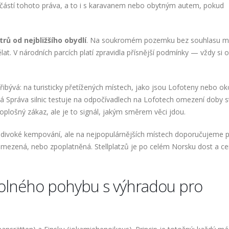
oučástí tohoto práva, a to i s karavanem nebo obytným autem, pokud
rů od nejbližšího obydlí
. Na soukromém pozemku bez souhlasu ma
. V národních parcích platí zpravidla přísnější podmínky — vždy si 
řibývá: na turisticky přetížených místech, jako jsou Lofoteny nebo oko
ská Správa silnic testuje na odpočívadlech na Lofotech omezení doby s
oplošný zákaz, ale je to signál, jakým směrem věci jdou.
o divoké kempování, ale na nejpopulárnějších místech doporučujeme p
 omezená, nebo zpoplatněná. Stellplatzů je po celém Norsku dost a ce
volného pohybu s výhradou pro