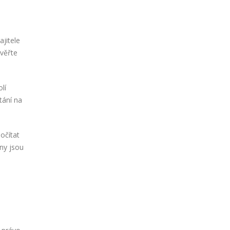
jitele
ověřte
lí
tání na
očítat
ny jsou