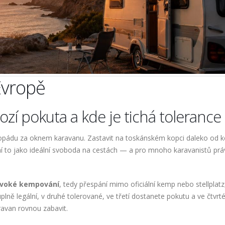
Evropě
ozí pokuta a kde je tichá tolerance
opádu za oknem karavanu. Zastavit na toskánském kopci daleko od 
ní to jako ideální svoboda na cestách — a pro mnoho karavanistů prá
ivoké kempování
, tedy přespání mimo oficiální kemp nebo stellplatz,
plně legální, v druhé tolerované, ve třetí dostanete pokutu a ve čtvrt
avan rovnou zabavit.