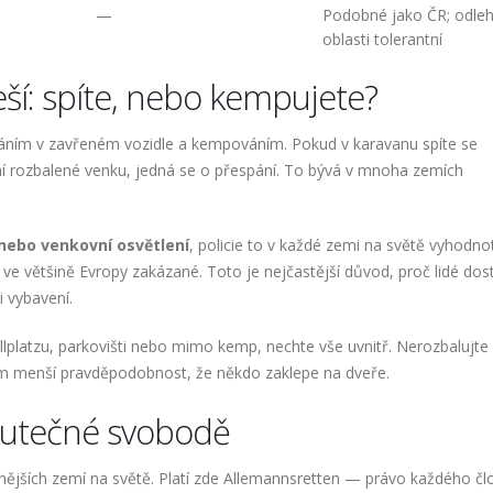
—
Podobné jako ČR; odleh
oblasti tolerantní
řeší: spíte, nebo kempujete?
áváním v zavřeném vozidle a kempováním. Pokud v karavanu spíte se
ní rozbalené venku, jedná se o přespání. To bývá v mnoha zemích
l nebo venkovní osvětlení
, policie to v každé zemi na světě vyhodnot
e většině Evropy zakázané. Toto je nejčastější důvod, proč lidé do
i vybavení.
llplatzu, parkovišti nebo mimo kemp, nechte vše uvnitř. Nerozbalujte 
ím menší pravděpodobnost, že někdo zaklepe na dveře.
skutečné svobodě
enějších zemí na světě. Platí zde Allemannsretten — právo každého čl