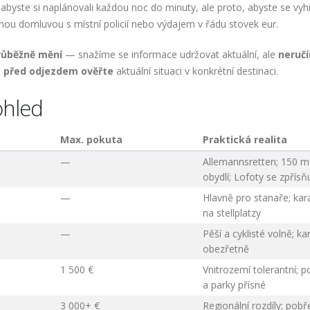
, abyste si naplánovali každou noc do minuty, ale proto, abyste se vyh
nou domluvou s místní policií nebo výdajem v řádu stovek eur.
růběžně mění
— snažíme se informace udržovat aktuální, ale
neruč
i
před odjezdem ověřte
aktuální situaci v konkrétní destinaci.
ohled
Max. pokuta
Praktická realita
—
Allemannsretten; 150 m
obydlí; Lofoty se zpřísňu
—
Hlavně pro stanaře; ka
na stellplatzy
—
Pěší a cyklisté volně; k
obezřetně
1 500 €
Vnitrozemí tolerantní; p
a parky přísné
3 000+ €
Regionální rozdíly; pobř