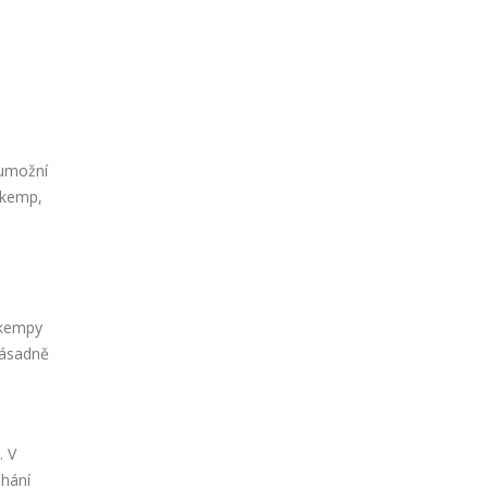
,
 umožní
 kemp,
 kempy
zásadně
. V
áhání