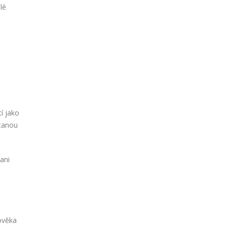
lé
í jako
stanou
ani
ověka