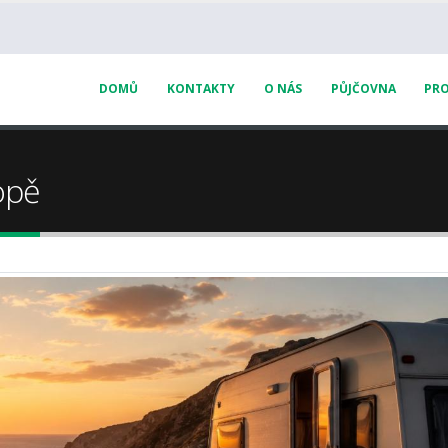
DOMŮ
KONTAKTY
O NÁS
PŮJČOVNA
PRO
Ě
opě