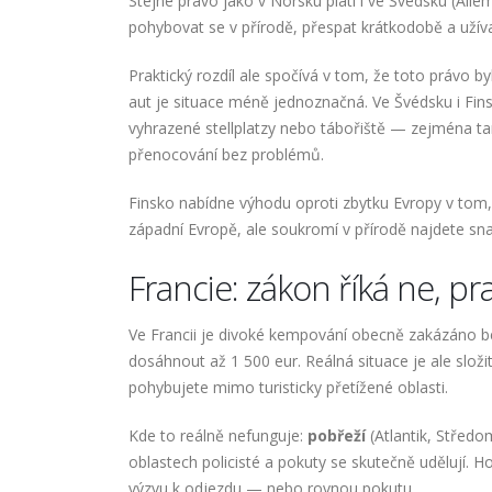
Stejné právo jako v Norsku platí i ve Švédsku (All
pohybovat se v přírodě, přespat krátkodobě a užíva
Praktický rozdíl ale spočívá v tom, že toto právo b
aut je situace méně jednoznačná. Ve Švédsku i Fins
vyhrazené stellplatzy nebo tábořiště — zejména tam, 
přenocování bez problémů.
Finsko nabídne výhodu oproti zbytku Evropy v tom, 
západní Evropě, ale soukromí v přírodě najdete sn
Francie: zákon říká ne, pra
Ve Francii je divoké kempování obecně zakázáno b
dosáhnout až 1 500 eur. Reálná situace je ale slo
pohybujete mimo turisticky přetížené oblasti.
Kde to reálně nefunguje:
pobřeží
(Atlantik, Středo
oblastech policisté a pokuty se skutečně udělují. Ho
výzvu k odjezdu — nebo rovnou pokutu.