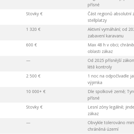
přísné
Stovky €
Část regionů absolutní 
stellplatzy
1 320 €
Aktivní vymáhání; od 20
zabavení karavanu
600 €
Max 48 h v obci; chrán
oblasti zákaz
—
Od 2025 přísnější zákon
létě kontroly
2 500 €
1 noc na odpočívadle j
výjimka
10 000+ €
Dle spolkové země; Tyr
přísné
Stovky €
Lesní zóny legálně; jind
zákaz
—
Obvykle tolerováno mi
chráněná území