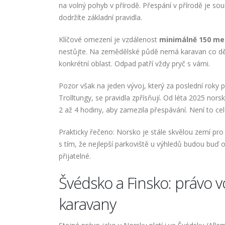
na volný pohyb v přírodě. Přespání v přírodě je s
dodržíte základní pravidla.
Klíčové omezení je vzdálenost
minimálně 150 met
nestůjte. Na zemědělské půdě nemá karavan co dělat
konkrétní oblast. Odpad patří vždy pryč s vámi.
Pozor však na jeden vývoj, který za poslední roky p
Trolltungy, se pravidla zpřísňují. Od léta 2025 nor
2 až 4 hodiny, aby zamezila přespávání. Není to cel
Prakticky řečeno: Norsko je stále skvělou zemí pr
s tím, že nejlepší parkoviště u výhledů budou buď
přijatelné.
Švédsko a Finsko: právo 
karavany