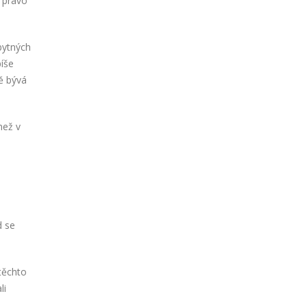
á právo
obytných
píše
ně bývá
než v
d se
 těchto
li