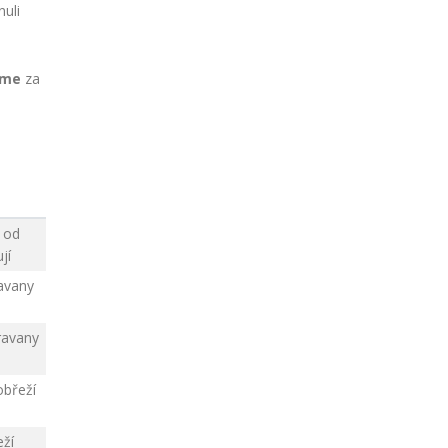
nuli
íme
za
 od
jí
ravany
aravany
obřeží
eží