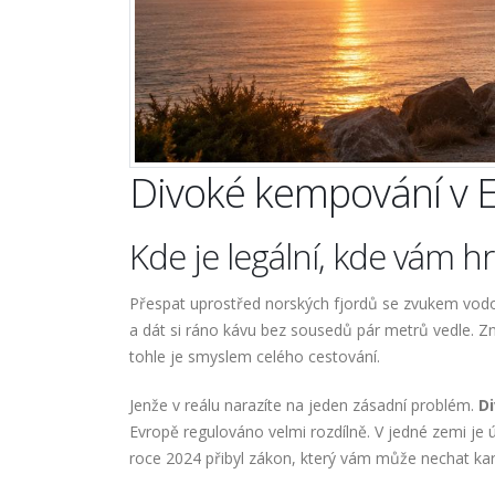
Divoké kempování v 
Kde je legální, kde vám hr
Přespat uprostřed norských fjordů se zvukem vod
a dát si ráno kávu bez sousedů pár metrů vedle. Z
tohle je smyslem celého cestování.
Jenže v reálu narazíte na jeden zásadní problém.
D
Evropě regulováno velmi rozdílně. V jedné zemi je ú
roce 2024 přibyl zákon, který vám může nechat kar