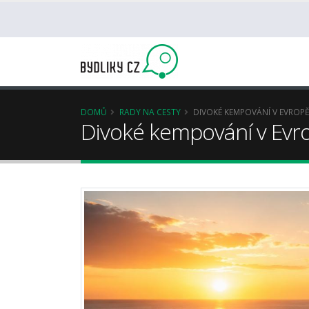
DOMŮ
RADY NA CESTY
DIVOKÉ KEMPOVÁNÍ V EVROP
Divoké kempování v Evr