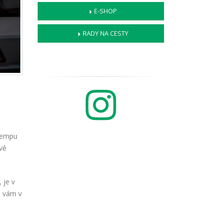
E-SHOP
RADY NA CESTY
kempu
vě
 je v
é vám v