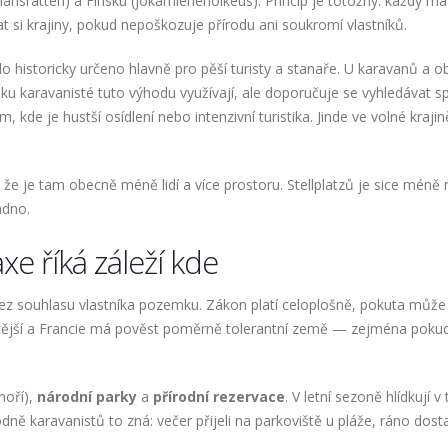
emansrätten) a Finsku (jokamiehenoikeus). Princip je totožný: každý m
t si krajiny, pokud nepoškozuje přírodu ani soukromí vlastníků.
ylo historicky určeno hlavně pro pěší turisty a stanaře. U karavanů a 
ku karavanisté tuto výhodu využívají, ale doporučuje se vyhledávat s
kde je hustší osídlení nebo intenzivní turistika. Jinde ve volné kraji
že je tam obecně méně lidí a více prostoru. Stellplatzů je sice méně 
adno.
xe říká záleží kde
ez souhlasu vlastníka pozemku. Zákon platí celoplošně, pokuta může
žitější a Francie má pověst poměrně tolerantní země — zejména poku
moří),
národní parky
a
přírodní rezervace
. V letní sezoně hlídkují v
dně karavanistů to zná: večer přijeli na parkoviště u pláže, ráno dosta