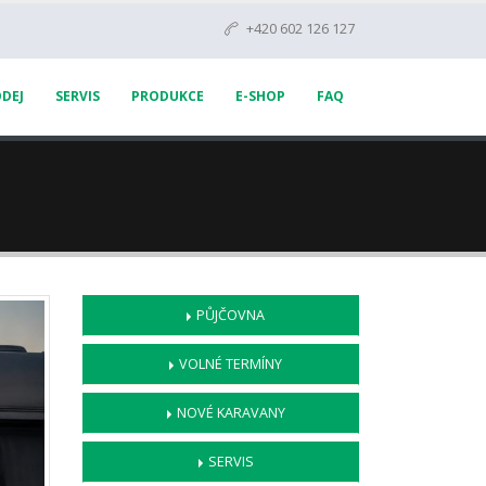
+420 602 126 127
DEJ
SERVIS
PRODUKCE
E-SHOP
FAQ
PŮJČOVNA
VOLNÉ TERMÍNY
NOVÉ KARAVANY
SERVIS