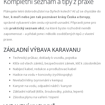
Kompletní seznam a tipy z praxe
Plánujete letní dobrodružství na čtyřech kolech? Ať už se chystáte do
hor, k moři nebo jen tak poznávat krásy Česka a Evropy
,
správné vybavení vám cestu výrazně usnadní. Připravili jsme pro
vás
praktický seznam věcí
, na které byste rozhodně neměli
zapomenout – a přidali jsme i několik osvědčených tipů z vlastní
praxe.
ZÁKLADNÍ VÝBAVA KARAVANU
Technický průkaz, doklady k vozidlu, pojistka
Klíče od všech zámků, bezpečnostní zámek, klíč k zásobníkům
Nabíjecí kabel, redukce a prodlužovací kabel
Hadice na vodu + koncovky (rychlospojky)
Nivelační klíny (vyrovnání v kempu)
Kanystr na vodu, odpadní nádrž / kanystr
Základní nářadí (klíče, šroubováky, páska, lepení)
Zásoba plynu na vaření / topení