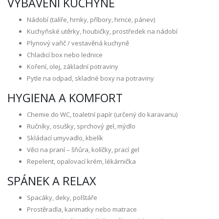
VYBAVENÍ KUCHYNĚ
Nádobí (talíře, hrnky, příbory, hrnce, pánev)
Kuchyňské utěrky, houbičky, prostředek na nádobí
Plynový vařič / vestavěná kuchyně
Chladicí box nebo lednice
Koření, olej, základní potraviny
Pytle na odpad, skladné boxy na potraviny
HYGIENA A KOMFORT
Chemie do WC, toaletní papír (určený do karavanu)
Ručníky, osušky, sprchový gel, mýdlo
Skládací umyvadlo, kbelík
Věci na praní – šňůra, kolíčky, prací gel
Repelent, opalovací krém, lékárnička
SPÁNEK A RELAX
Spacáky, deky, polštáře
Prostěradla, karimatky nebo matrace