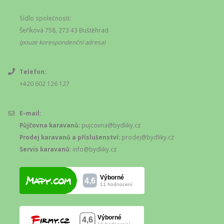
Sídlo společnosti:
Šeříková 758, 273 43 Buštěhrad
(pouze korespondenční adresa)
Telefon:
+420 602 126 127
E-mail:
Půjčovna karavanů:
pujcovna@bydliky.cz
Prodej karavanů a příslušenství:
prodej@bydliky.cz
Servis karavanů:
info@bydliky.cz