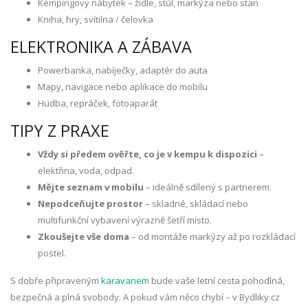
Kempingový nábytek – židle, stůl, markýza nebo stan
Kniha, hry, svítilna / čelovka
ELEKTRONIKA A ZÁBAVA
Powerbanka, nabíječky, adaptér do auta
Mapy, navigace nebo aplikace do mobilu
Hudba, repráček, fotoaparát
TIPY Z PRAXE
Vždy si předem ověřte, co je v kempu k dispozici
–
elektřina, voda, odpad.
Mějte seznam v mobilu
– ideálně sdílený s partnerem.
Nepodceňujte prostor
– skladné, skládací nebo
multifunkční vybavení výrazně šetří místo.
Zkoušejte vše doma
– od montáže markýzy až po rozkládací
postel.
S dobře připraveným
karavanem
bude vaše letní cesta pohodlná,
bezpečná a plná svobody. A pokud vám něco chybí – v Bydliky.cz