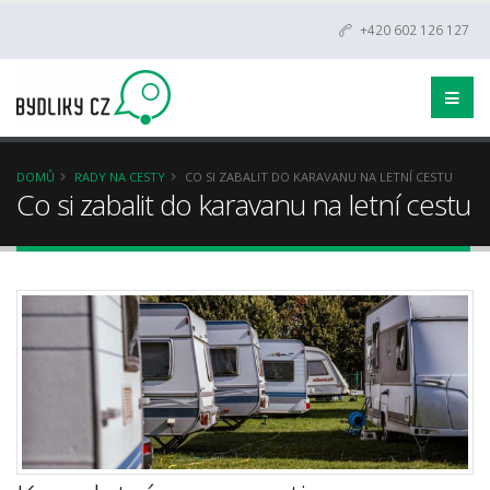
+420 602 126 127
DOMŮ
RADY NA CESTY
CO SI ZABALIT DO KARAVANU NA LETNÍ CESTU
Co si zabalit do karavanu na letní cestu