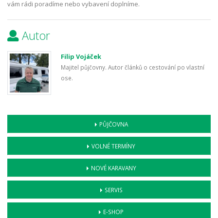
vám rádi poradíme nebo vybavení doplníme.
Autor
Filip Vojáček
Majitel půjčovny. Autor článků o cestování po vlastní
ose.
PŮJČOVNA
VOLNÉ TERMÍNY
NOVÉ KARAVANY
SERVIS
E-SHOP