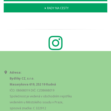
RADY NA CESTY
Adresa:
Bydliky CZ, s.r.o.
Masarykova 619, 252 19 Rudná
IČO: 08668019 DIČ: CZ08668019
Společnost je vedená v obchodním rejstříku
vedeném u Městského soudu v Praze,
spisová značka: C 322912