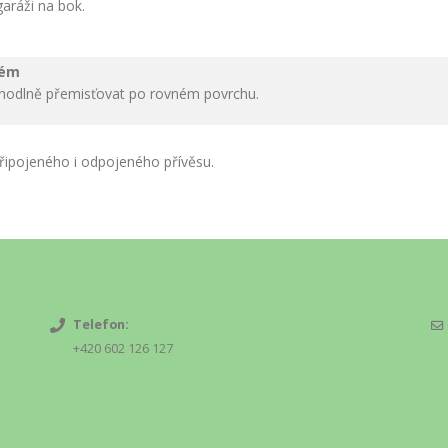
aráži na bok.
tém
hodlně přemisťovat po rovném povrchu.
řipojeného i odpojeného přívěsu.
Telefon:
+420 602 126 127