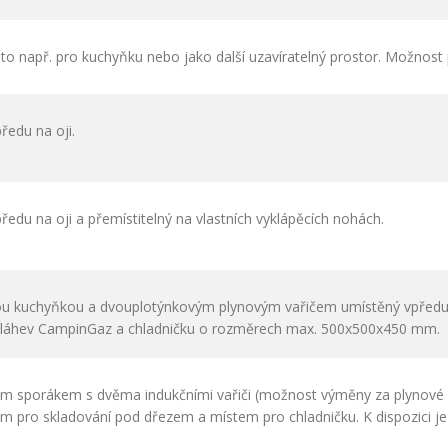
sto např. pro kuchyňku nebo jako další uzavíratelný prostor. Možnost
ředu na oji.
ředu na oji a přemístitelný na vlastních vyklápěcích nohách.
nou kuchyňkou a dvouplotýnkovým plynovým vařičem umístěný vpředu na
ou láhev CampinGaz a chladničku o rozměrech max. 500x500x450 mm.
ým sporákem s dvěma indukčními vařiči (možnost výměny za plynové 
m pro skladování pod dřezem a místem pro chladničku.
K dispozici j