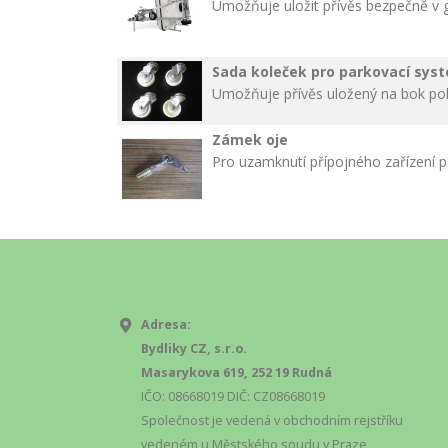
Umožňuje uložit přívěs bezpečně v g
Sada koleček pro parkovací sys
Umožňuje přívěs uložený na bok po
Zámek oje
Pro uzamknutí přípojného zařízení p
Adresa:
Bydliky CZ, s.r.o.
Masarykova 619, 252 19 Rudná
IČO: 08668019 DIČ: CZ08668019
Společnost je vedená v obchodním rejstříku
vedeném u Městského soudu v Praze,