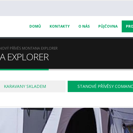
DOMŮ
KONTAKTY
O NÁS
PŮJČOVNA
PRO
NOVÝ PŘÍVĚS MONTANA EXPLORER
NA EXPLORER
KARAVANY SKLADEM
STANOVÉ PŘÍVĚSY COMAN