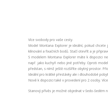
Více svobody pro vaše cesty.
Model Montana Explorer je ideální, pokud chcete j
klínování a fixačních bodů. Stačí otevřít a je připrav
S modelem Montana Explorer máte k dispozici neje
např. jako kuchyň nebo jiné potřeby. Oproti modelu
předstan, s nímž ještě rozšíříte obytný prostor. Př
Ideální pro krátké přestávky ale i dlouhodobé pobyt
Nově k dispozici také v provedení pro 2 osoby. Víc
Stanový přívěs je možné objednat v šedo-šedém n