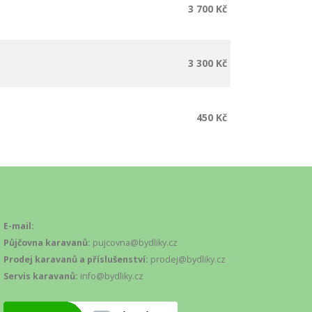
3 700 Kč
3 300 Kč
450 Kč
E-mail:
Půjčovna karavanů:
pujcovna@bydliky.cz
Prodej karavanů a příslušenství:
prodej@bydliky.cz
Servis karavanů:
info@bydliky.cz