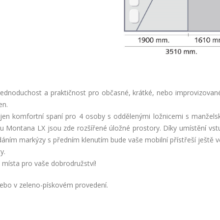
ednoduchost a praktičnost pro občasné, krátké, nebo improvizované 
en.
n komfortní spaní pro 4 osoby s oddělenými ložnicemi s manželským
 Montana LX jsou zde rozšířené úložné prostory. Díky umístění vstup
idáním markýzy s předním klenutím bude vaše mobilní přístřeší ještě vět
y.
e místa pro vaše dobrodružství!
ebo v zeleno-pískovém provedení.